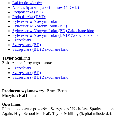
Lakier do włosów
Nicolas Sparks - pakiet filmów (4 DVD)
Podpalaczka (BD)
Podpalaczka (DVD)
Sylwester w Nowym Jorku
Sylwester w Nowym Jorku (BD)
Sylwester w Nowym Jorku (BD) Zakochane kino
Sylwester w Nowym Jorku (DVD) Zakochane kino
Szczęściarz
Szczęściarz (BD)
Szczęściarz (BD) Zakochane kino
Taylor Schilling
Zobacz inne filmy tego aktora:
Szczęściarz
Szczęściarz (BD)
Szczęściarz (BD) Zakochane kino
Producent wykonawczy:
Bruce Berman
Muzyka:
Hal Lindes
Opis filmu:
Film na podstawie powieści "Szczęściarz" Nicholasa Sparksa, autora
Again, High School Musical), Taylor Schilling (Szpital miłosierdzia