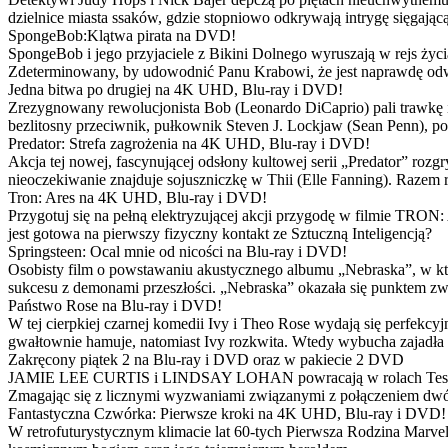
dzielnice miasta ssaków, gdzie stopniowo odkrywają intrygę sięgającą
SpongeBob:Klątwa pirata na DVD!
SpongeBob i jego przyjaciele z Bikini Dolnego wyruszają w rejs 
Zdeterminowany, by udowodnić Panu Krabowi, że jest naprawdę odw
Jedna bitwa po drugiej na 4K UHD, Blu-ray i DVD!
Zrezygnowany rewolucjonista Bob (Leonardo DiCaprio) pali trawkę i ż
bezlitosny przeciwnik, pułkownik Steven J. Lockjaw (Sean Penn), po 
Predator: Strefa zagrożenia na 4K UHD, Blu-ray i DVD!
Akcja tej nowej, fascynującej odsłony kultowej serii „Predator” roz
nieoczekiwanie znajduje sojuszniczkę w Thii (Elle Fanning). Razem
Tron: Ares na 4K UHD, Blu-ray i DVD!
Przygotuj się na pełną elektryzującej akcji przygodę w filmie TRON
jest gotowa na pierwszy fizyczny kontakt ze Sztuczną Inteligencją?
Springsteen: Ocal mnie od nicości na Blu-ray i DVD!
Osobisty film o powstawaniu akustycznego albumu „Nebraska”, w któ
sukcesu z demonami przeszłości. „Nebraska” okazała się punktem zw
Państwo Rose na Blu-ray i DVD!
W tej cierpkiej czarnej komedii Ivy i Theo Rose wydają się perfekcy
gwałtownie hamuje, natomiast Ivy rozkwita. Wtedy wybucha zajadła r
Zakręcony piątek 2 na Blu-ray i DVD oraz w pakiecie 2 DVD
JAMIE LEE CURTIS i LINDSAY LOHAN powracają w rolach Tess i Anny
Zmagając się z licznymi wyzwaniami związanymi z połączeniem dwóc
Fantastyczna Czwórka: Pierwsze kroki na 4K UHD, Blu-ray i DVD!
W retrofuturystycznym klimacie lat 60-tych Pierwsza Rodzina Marve