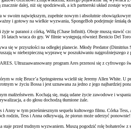
 znacznie dalej, niż się spodziewali, a ich partnerski układ zostaje w
życia w swoim największym, zupełnie nowym i absolutnie obowiązkowy
ażny i gotowy na wielkie wyzwania, SpongeBob podejmuje śmiałą dec
yje w paranoi z córką, Willą (Chase Infiniti). Oboje muszą stawić czoł
16 latach wraca do gry. W filmie występują również Benicio Del Toro,
grywa się w przyszłości na odległej planecie. Młody Predator (Dimitri
 ruszają w niebezpieczną wyprawę w poszukiwaniu najgroźniejszego z
: ARES. Ultrazaawansowany program Ares przenosi się z cyfrowego świ
rym w rolę Bruce’a Springsteena wcielił się Jeremy Allen White. U p
rotnym w życiu Bossa i jest uznawana za jedno z jego najbardziej po
jnym małżeństwem. Kochają się, mają udane życie zawodowe i wspaniałe
ywalizacja, a do głosu dochodzą tłumione żale.
 w tym prześmiesznym sequelu kultowego filmu. Córka Tess, Anna, 
h rodzin, Tess i Anna odkrywają, że piorun może uderzyć ponownie!
la staje przed trudnym wyzwaniem. Muszą pogodzić rolę bohaterów z s