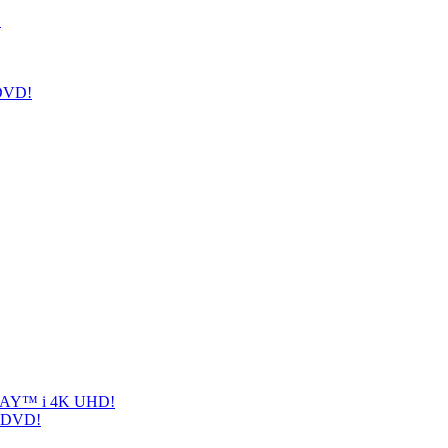
!
 DVD!
-RAY™ i 4K UHD!
i DVD!