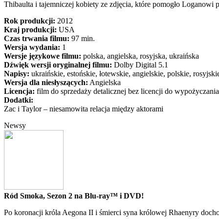
Thibaulta i tajemniczej kobiety ze zdjęcia, które pomogło Loganowi
Rok produkcji:
2012
Kraj produkcji:
USA
Czas trwania filmu:
97 min.
Wersja wydania:
1
Wersje językowe filmu:
polska, angielska, rosyjska, ukraińska
Dźwięk wersji oryginalnej filmu:
Dolby Digital 5.1
Napisy:
ukraińskie, estońskie, łotewskie, angielskie, polskie, rosyjski
Wersja dla niesłyszących:
Angielska
Licencja:
film do sprzedaży detalicznej bez licencji do wypożyczania
Dodatki:
Zac i Taylor – niesamowita relacja między aktorami
Newsy
Ród Smoka, Sezon 2 na Blu-ray™ i DVD!
Po koronacji króla Aegona II i śmierci syna królowej Rhaenyry doch