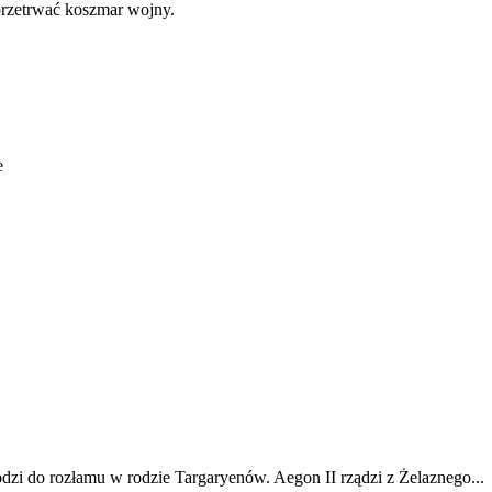
 przetrwać koszmar wojny.
e
odzi do rozłamu w rodzie Targaryenów. Aegon II rządzi z Żelaznego...