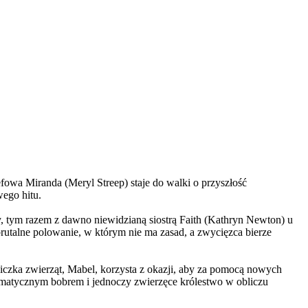
wa Miranda (Meryl Streep) staje do walki o przyszłość
wego hitu.
, tym razem z dawno niewidzianą siostrą Faith (Kathryn Newton) u
brutalne polowanie, w którym nie ma zasad, a zwycięzca bierze
czka zwierząt, Mabel, korzysta z okazji, aby za pomocą nowych
yzmatycznym bobrem i jednoczy zwierzęce królestwo w obliczu