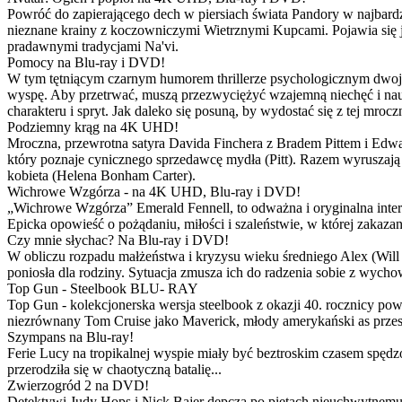
Powróć do zapierającego dech w piersiach świata Pandory w najbardzie
nieznane krainy z koczowniczymi Wietrznymi Kupcami. Pojawia się 
pradawnymi tradycjami Na'vi.
Pomocy na Blu-ray i DVD!
W tym tętniącym czarnym humorem thrillerze psychologicznym dwoje
wyspę. Aby przetrwać, muszą przezwyciężyć wzajemną niechęć i naucz
charakteru i spryt. Jak daleko się posuną, by wydostać się z tej mrocz
Podziemny krąg na 4K UHD!
Mroczna, przewrotna satyra Davida Finchera z Bradem Pittem i Ed
który poznaje cynicznego sprzedawcę mydła (Pitt). Razem wyruszają n
kobieta (Helena Bonham Carter).
Wichrowe Wzgórza - na 4K UHD, Blu-ray i DVD!
„Wichrowe Wzgórza” Emerald Fennell, to odważna i oryginalna interpr
Epicka opowieść o pożądaniu, miłości i szaleństwie, w której zakaza
Czy mnie słychac? Na Blu-ray i DVD!
W obliczu rozpadu małżeństwa i kryzysu wieku średniego Alex (Will 
poniosła dla rodziny. Sytuacja zmusza ich do radzenia sobie z wych
Top Gun - Steelbook BLU- RAY
Top Gun - kolekcjonerska wersja steelbook z okazji 40. rocznicy po
niezrównany Tom Cruise jako Maverick, młody amerykański as przestw
Szympans na Blu-ray!
Ferie Lucy na tropikalnej wyspie miały być beztroskim czasem spędz
przerodziła się w chaotyczną batalię...
Zwierzogród 2 na DVD!
Detektywi Judy Hops i Nick Bajer depczą po piętach nieuchwytnemu