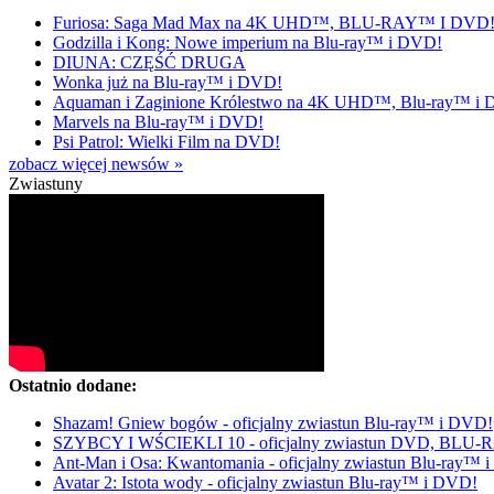
Furiosa: Saga Mad Max na 4K UHD™, BLU-RAY™ I DVD
Godzilla i Kong: Nowe imperium na Blu-ray™ i DVD!
DIUNA: CZĘŚĆ DRUGA
Wonka już na Blu-ray™ i DVD!
Aquaman i Zaginione Królestwo na 4K UHD™, Blu-ray™ i
Marvels na Blu-ray™ i DVD!
Psi Patrol: Wielki Film na DVD!
zobacz więcej newsów »
Zwiastuny
Ostatnio dodane:
Shazam! Gniew bogów - oficjalny zwiastun Blu-ray™ i DVD!
SZYBCY I WŚCIEKLI 10 - oficjalny zwiastun DVD, BLU
Ant-Man i Osa: Kwantomania - oficjalny zwiastun Blu-ray™ 
Avatar 2: Istota wody - oficjalny zwiastun Blu-ray™ i DVD!