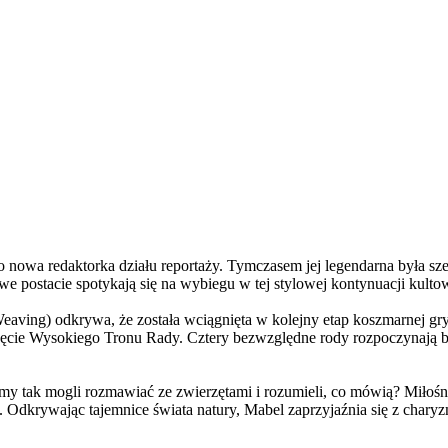
a redaktorka działu reportaży. Tymczasem jej legendarna była szefo
e postacie spotykają się na wybiegu w tej stylowej kontynuacji kulto
ving) odkrywa, że została wciągnięta w kolejny etap koszmarnej gry
 objęcie Wysokiego Tronu Rady. Cztery bezwzględne rody rozpoczynają 
 tak mogli rozmawiać ze zwierzętami i rozumieli, co mówią? Miłośni
. Odkrywając tajemnice świata natury, Mabel zaprzyjaźnia się z char