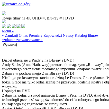
Twoje filmy na 4K UHD™, Blu-ray™ i DVD
Menu »
« Zamknij
O nas
Premiery
Zapowiedzi
Newsy
Katalog filmów
szukanie zaawansowane »
Diabeł ubiera się u Prady 2 na Blu-ray i DVD!
Andy Sachs (Anne Hathaway) powraca do magazynu „Runway” jako now
stworzonego przez siebie medialnego imperium. Znajome twarze i now
Zabawa w pochowanego 2 na Blu-ray i DVD!
Niedługo po krwawym starciu z rodziną Le Domas, Grace (Samara Wea
boku. Grace ma tylko jedną szansę na przeżycie, ocalenie siostry i
wszystko.
Hopnięci na DVD!
Zabawna, pełna przygód animacja Disney i Pixar na DVD. A gdybyśmy
technologii przenieść swoją świadomość do ciała robotycznego bobra
zbliżającego się zagrożenia ze strony ludzi.
Avatar: Ogień i popiół na 4K UHD, Blu-ray i DVD!