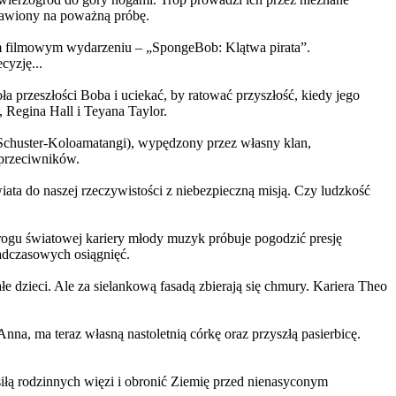
ystawiony na poważną próbę.
m filmowym wydarzeniu – „SpongeBob: Klątwa pirata”.
yzję...
a przeszłości Boba i uciekać, by ratować przyszłość, kiedy jego
 Regina Hall i Teyana Taylor.
us Schuster-Koloamatangi), wypędzony przez własny klan,
 przeciwników.
ata do naszej rzeczywistości z niebezpieczną misją. Czy ludzkość
rogu światowej kariery młody muzyk próbuje pogodzić presję
nadczasowych osiągnięć.
 dzieci. Ale za sielankową fasadą zbierają się chmury. Kariera Theo
ma teraz własną nastoletnią córkę oraz przyszłą pasierbicę.
iłą rodzinnych więzi i obronić Ziemię przed nienasyconym