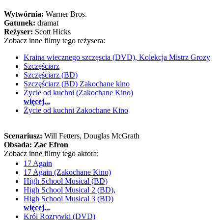
Wytwórnia:
Warner Bros.
Gatunek:
dramat
Reżyser:
Scott Hicks
Zobacz inne filmy tego reżysera:
Kraina wiecznego szczęscia (DVD), Kolekcja Mistrz Grozy
Szczęściarz
Szczęściarz (BD)
Szczęściarz (BD) Zakochane kino
Życie od kuchni (Zakochane Kino)
więcej...
Życie od kuchni Zakochane Kino
Scenariusz:
Will Fetters
, Douglas McGrath
Obsada:
Zac Efron
Zobacz inne filmy tego aktora:
17 Again
17 Again (Zakochane Kino)
High School Musical (BD)
High School Musical 2 (BD),
High School Musical 3 (BD)
więcej...
Król Rozrywki (DVD)