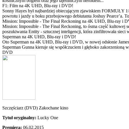
kosmicznym bogiem oraz jego tajemniczym heroldem...
F1: Film na 4K UHD, Blu-ray i DVD!
Sonny Hayes był najbardziej obiecującym zjawiskiem FORMUŁY 1® w 
powrotu i jazdy u boku przebojowego debiutanta Joshuy Pearce’a. To 
Mission: Impossible - The Final Reckoning na 4K UHD, Blu-ray i 
Mission: Impossible - The Final Reckoning, to ósma część kultowej 
poszukiwania Entity - sztucznej inteligencji, która zinfiltrowała sie
Superman na 4K UHD, Blu-ray i DVD!
Oto Superman na 4K UHD, Blu-ray i DVD, w nowej odsłonie Jamesa 
Superman Gunna kieruje się współczuciem i głęboko zakorzenioną wi
DVD
Szczęściarz (DVD) Zakochane kino
Tytuł oryginalny:
Lucky One
Premiera:
06.02.2015