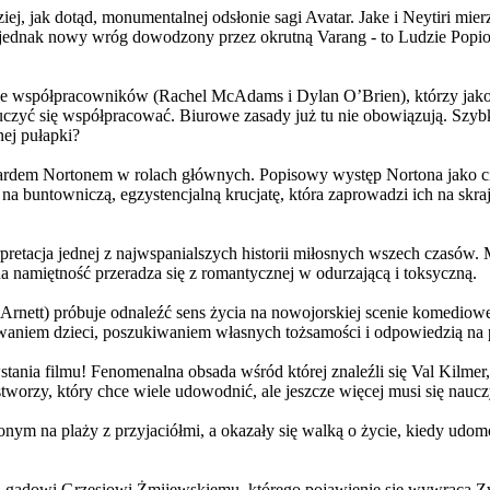
j, jak dotąd, monumentalnej odsłonie sagi Avatar. Jake i Neytiri mierzą
jednak nowy wróg dowodzony przez okrutną Varang - to Ludzie Popiołu
 współpracowników (Rachel McAdams i Dylan O’Brien), którzy jako jed
yć się współpracować. Biurowe zasady już tu nie obowiązują. Szybko 
nej pułapki?
wardem Nortonem w rolach głównych. Popisowy występ Nortona jako c
a buntowniczą, egzystencjalną krucjatę, która zaprowadzi ich na skraj
etacja jednej z najwspanialszych historii miłosnych wszech czasów. M
na namiętność przeradza się z romantycznej w odurzającą i toksyczną.
Arnett) próbuje odnaleźć sens życia na nowojorskiej scenie komediow
owaniem dzieci, poszukiwaniem własnych tożsamości i odpowiedzią na p
wstania filmu! Fenomenalna obsada wśród której znaleźli się Val Kilm
orzy, który chce wiele udowodnić, ale jeszcze więcej musi się naucz
onym na plaży z przyjaciółmi, a okazały się walką o życie, kiedy ud
 gadowi Grzesiowi Żmijewskiemu, którego pojawienie się wywraca Zw