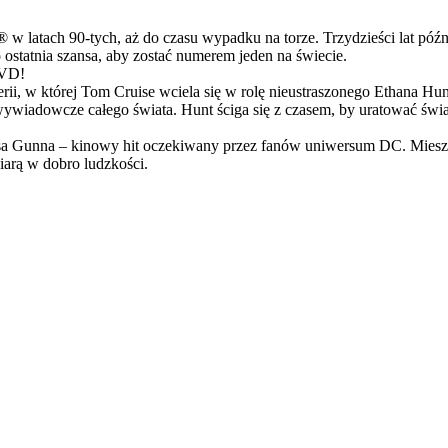
latach 90-tych, aż do czasu wypadku na torze. Trzydzieści lat późn
ostatnia szansa, aby zostać numerem jeden na świecie.
DVD!
serii, w której Tom Cruise wciela się w rolę nieustraszonego Ethana 
ci wywiadowcze całego świata. Hunt ściga się z czasem, by uratować świ
Gunna – kinowy hit oczekiwany przez fanów uniwersum DC. Mieszanka
arą w dobro ludzkości.