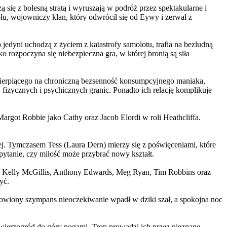
 się z bolesną stratą i wyruszają w podróż przez spektakularne i
, wojowniczy klan, który odwrócił się od Eywy i zerwał z
yni uchodzą z życiem z katastrofy samolotu, trafia na bezludną
rozpoczyna się niebezpieczna gra, w której bronią są siła
ierpiącego na chroniczną bezsenność konsumpcyjnego maniaka,
 fizycznych i psychicznych granic. Ponadto ich relację komplikuje
argot Robbie jako Cathy oraz Jacob Elordi w roli Heathcliffa.
ej. Tymczasem Tess (Laura Dern) mierzy się z poświęceniami, które
ytanie, czy miłość może przybrać nowy kształt.
er, Kelly McGillis, Anthony Edwards, Meg Ryan, Tim Robbins oraz
yć.
omowiony szympans nieoczekiwanie wpadł w dziki szał, a spokojna noc
ierzogród do góry nogami. Trop prowadzi ich przez nieznane