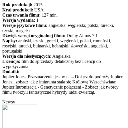
Rok produkcji:
2015
Kraj produkcji:
USA
Czas trwania filmu:
127 min.
Wersja wydania:
1
Wersje językowe filmu:
angielska, węgierski, polski, turecki,
czeski, rosyjski
Dźwięk wersji oryginalnej filmu:
Dolby Atmos 7.1
Napisy:
arabski, czeski, grecki, węgierski, polski, rumuński,
rosyjski, turecki, bułgarski, hebrajski, słoweński, angielski,
portugalski
Wersja dla niesłyszących:
Angielska
Licencja:
film do sprzedaży detalicznej bez licencji do
wypożyczania
Dodatki:
Jupiter Jones: Przeznaczenie jest w nas- Dołącz do podróży Jupiter
Jones i zobacz jak z imigranta stała się Królową Wszechświata;
Jupiter:Intronizacja - Genetycznie połączeni - Zobacz jak twórcy
filmu tworzyli fantastyczne hybrydy ludzi-zwierząt.
Newsy