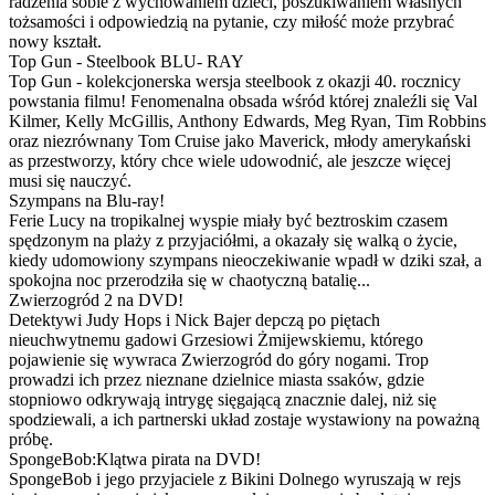
radzenia sobie z wychowaniem dzieci, poszukiwaniem własnych
tożsamości i odpowiedzią na pytanie, czy miłość może przybrać
nowy kształt.
Top Gun - Steelbook BLU- RAY
Top Gun - kolekcjonerska wersja steelbook z okazji 40. rocznicy
powstania filmu! Fenomenalna obsada wśród której znaleźli się Val
Kilmer, Kelly McGillis, Anthony Edwards, Meg Ryan, Tim Robbins
oraz niezrównany Tom Cruise jako Maverick, młody amerykański
as przestworzy, który chce wiele udowodnić, ale jeszcze więcej
musi się nauczyć.
Szympans na Blu-ray!
Ferie Lucy na tropikalnej wyspie miały być beztroskim czasem
spędzonym na plaży z przyjaciółmi, a okazały się walką o życie,
kiedy udomowiony szympans nieoczekiwanie wpadł w dziki szał, a
spokojna noc przerodziła się w chaotyczną batalię...
Zwierzogród 2 na DVD!
Detektywi Judy Hops i Nick Bajer depczą po piętach
nieuchwytnemu gadowi Grzesiowi Żmijewskiemu, którego
pojawienie się wywraca Zwierzogród do góry nogami. Trop
prowadzi ich przez nieznane dzielnice miasta ssaków, gdzie
stopniowo odkrywają intrygę sięgającą znacznie dalej, niż się
spodziewali, a ich partnerski układ zostaje wystawiony na poważną
próbę.
SpongeBob:Klątwa pirata na DVD!
SpongeBob i jego przyjaciele z Bikini Dolnego wyruszają w rejs