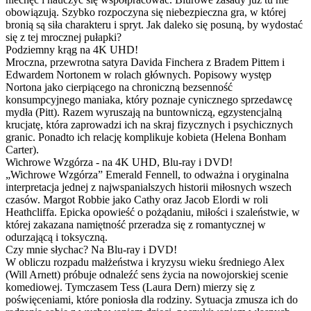
obowiązują. Szybko rozpoczyna się niebezpieczna gra, w której
bronią są siła charakteru i spryt. Jak daleko się posuną, by wydostać
się z tej mrocznej pułapki?
Podziemny krąg na 4K UHD!
Mroczna, przewrotna satyra Davida Finchera z Bradem Pittem i
Edwardem Nortonem w rolach głównych. Popisowy występ
Nortona jako cierpiącego na chroniczną bezsenność
konsumpcyjnego maniaka, który poznaje cynicznego sprzedawcę
mydła (Pitt). Razem wyruszają na buntowniczą, egzystencjalną
krucjatę, która zaprowadzi ich na skraj fizycznych i psychicznych
granic. Ponadto ich relację komplikuje kobieta (Helena Bonham
Carter).
Wichrowe Wzgórza - na 4K UHD, Blu-ray i DVD!
„Wichrowe Wzgórza” Emerald Fennell, to odważna i oryginalna
interpretacja jednej z najwspanialszych historii miłosnych wszech
czasów. Margot Robbie jako Cathy oraz Jacob Elordi w roli
Heathcliffa. Epicka opowieść o pożądaniu, miłości i szaleństwie, w
której zakazana namiętność przeradza się z romantycznej w
odurzającą i toksyczną.
Czy mnie słychac? Na Blu-ray i DVD!
W obliczu rozpadu małżeństwa i kryzysu wieku średniego Alex
(Will Arnett) próbuje odnaleźć sens życia na nowojorskiej scenie
komediowej. Tymczasem Tess (Laura Dern) mierzy się z
poświęceniami, które poniosła dla rodziny. Sytuacja zmusza ich do