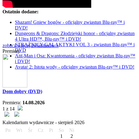
Ostatnio dodane:
Shazam! Gniew bogów - oficjalny zwiastun Blu-ray™ i
DVD!
Dungeons & Dragons: Złodziejski honor - oficjalny zwiastun
4 Ultra HD™, Blu-ray™ i DVD!
STRAŻNICY GALAKTYKI VOL 3 - zwiastun Blu-ray™ i
zobacz więcej zwiastunów »
DVD
Premiery
Ant-Man i Osa: Kwantomania - oficjalny zwiastun Blu-ray™
i DVD!
Avatar 2: Istota wody - oficjalny zwiastun Blu-ray™ i DVD!
Dom dobry (DVD)
Premiera:
14.08.2026
1 z 14
Kalendarium wydawnicze -
sierpień
2026
Pn
Wt
Śr
Cz
Pi
So
Ni
1
2