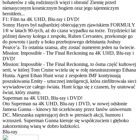
bohaterów z siłą rodzinnych więzi i obronić Ziemię przed
nienasyconym kosmicznym bogiem oraz jego tajemniczym
heroldem...
F1: Film na 4K UHD, Blu-ray i DVD!
Sonny Hayes był najbardziej obiecującym zjawiskiem FORMUŁY
1® w latach 90-tych, aż do czasu wypadku na torze. Trzydzieści lat
później dawny kolega z zespołu, Ruben Cervantes, przekonuje go
do powrotu i jazdy u boku przebojowego debiutanta Joshuy
Pearce’a. To ostatnia szansa, aby zostać numerem jeden na świecie.
Mission: Impossible - The Final Reckoning na 4K UHD, Blu-ray i
DVD!
Mission: Impossible - The Final Reckoning, to ósma część kultowej
serii, w której Tom Cruise wciela się w rolę nieustraszonego Ethana
Hunta. Agent Ethan Hunt wraz z zespołem IMF kontynuują
poszukiwania Entity - sztucznej inteligencji, która zinfiltrowała sieci
wywiadowcze całego świata. Hunt ściga się z czasem, by uratować
świat, który znamy.
Superman na 4K UHD, Blu-ray i DVD!
Oto Superman na 4K UHD, Blu-ray i DVD, w nowej odsłonie
Jamesa Gunna – kinowy hit oczekiwany przez fanów uniwersum
DC. Mieszanka zapierającej dech w piersiach akcji, humoru i
wzruszeń. Superman Gunna kieruje się współczuciem i głęboko
zakorzenioną wiarą w dobro ludzkości.
Blu-ray