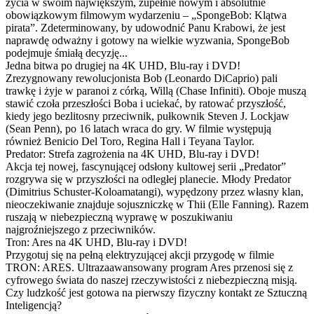
życia w swoim największym, zupełnie nowym i absolutnie
obowiązkowym filmowym wydarzeniu – „SpongeBob: Klątwa
pirata”. Zdeterminowany, by udowodnić Panu Krabowi, że jest
naprawdę odważny i gotowy na wielkie wyzwania, SpongeBob
podejmuje śmiałą decyzję...
Jedna bitwa po drugiej na 4K UHD, Blu-ray i DVD!
Zrezygnowany rewolucjonista Bob (Leonardo DiCaprio) pali
trawkę i żyje w paranoi z córką, Willą (Chase Infiniti). Oboje muszą
stawić czoła przeszłości Boba i uciekać, by ratować przyszłość,
kiedy jego bezlitosny przeciwnik, pułkownik Steven J. Lockjaw
(Sean Penn), po 16 latach wraca do gry. W filmie występują
również Benicio Del Toro, Regina Hall i Teyana Taylor.
Predator: Strefa zagrożenia na 4K UHD, Blu-ray i DVD!
Akcja tej nowej, fascynującej odsłony kultowej serii „Predator”
rozgrywa się w przyszłości na odległej planecie. Młody Predator
(Dimitrius Schuster-Koloamatangi), wypędzony przez własny klan,
nieoczekiwanie znajduje sojuszniczkę w Thii (Elle Fanning). Razem
ruszają w niebezpieczną wyprawę w poszukiwaniu
najgroźniejszego z przeciwników.
Tron: Ares na 4K UHD, Blu-ray i DVD!
Przygotuj się na pełną elektryzującej akcji przygodę w filmie
TRON: ARES. Ultrazaawansowany program Ares przenosi się z
cyfrowego świata do naszej rzeczywistości z niebezpieczną misją.
Czy ludzkość jest gotowa na pierwszy fizyczny kontakt ze Sztuczną
Inteligencją?