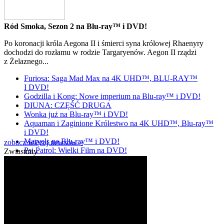
Ród Smoka, Sezon 2 na Blu-ray™ i DVD!
Po koronacji króla Aegona II i śmierci syna królowej Rhaenyry
dochodzi do rozłamu w rodzie Targaryenów. Aegon II rządzi
z Żelaznego...
Furiosa: Saga Mad Max na 4K UHD™, BLU-RAY™
I DVD!
Godzilla i Kong: Nowe imperium na Blu-ray™ i DVD!
DIUNA: CZĘŚĆ DRUGA
Wonka już na Blu-ray™ i DVD!
Aquaman i Zaginione Królestwo na 4K UHD™, Blu-ray™
i DVD!
Marvels na Blu-ray™ i DVD!
zobacz więcej newsów »
Psi Patrol: Wielki Film na DVD!
Zwiastuny