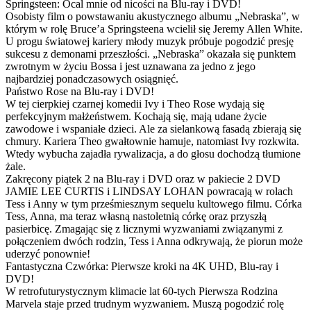
Springsteen: Ocal mnie od nicości na Blu-ray i DVD!
Osobisty film o powstawaniu akustycznego albumu „Nebraska”, w
którym w rolę Bruce’a Springsteena wcielił się Jeremy Allen White.
U progu światowej kariery młody muzyk próbuje pogodzić presję
sukcesu z demonami przeszłości. „Nebraska” okazała się punktem
zwrotnym w życiu Bossa i jest uznawana za jedno z jego
najbardziej ponadczasowych osiągnięć.
Państwo Rose na Blu-ray i DVD!
W tej cierpkiej czarnej komedii Ivy i Theo Rose wydają się
perfekcyjnym małżeństwem. Kochają się, mają udane życie
zawodowe i wspaniałe dzieci. Ale za sielankową fasadą zbierają się
chmury. Kariera Theo gwałtownie hamuje, natomiast Ivy rozkwita.
Wtedy wybucha zajadła rywalizacja, a do głosu dochodzą tłumione
żale.
Zakręcony piątek 2 na Blu-ray i DVD oraz w pakiecie 2 DVD
JAMIE LEE CURTIS i LINDSAY LOHAN powracają w rolach
Tess i Anny w tym prześmiesznym sequelu kultowego filmu. Córka
Tess, Anna, ma teraz własną nastoletnią córkę oraz przyszłą
pasierbicę. Zmagając się z licznymi wyzwaniami związanymi z
połączeniem dwóch rodzin, Tess i Anna odkrywają, że piorun może
uderzyć ponownie!
Fantastyczna Czwórka: Pierwsze kroki na 4K UHD, Blu-ray i
DVD!
W retrofuturystycznym klimacie lat 60-tych Pierwsza Rodzina
Marvela staje przed trudnym wyzwaniem. Muszą pogodzić rolę