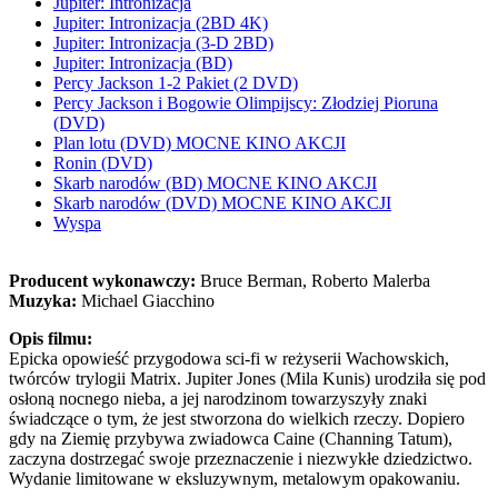
Jupiter: Intronizacja
Jupiter: Intronizacja (2BD 4K)
Jupiter: Intronizacja (3-D 2BD)
Jupiter: Intronizacja (BD)
Percy Jackson 1-2 Pakiet (2 DVD)
Percy Jackson i Bogowie Olimpijscy: Złodziej Pioruna
(DVD)
Plan lotu (DVD) MOCNE KINO AKCJI
Ronin (DVD)
Skarb narodów (BD) MOCNE KINO AKCJI
Skarb narodów (DVD) MOCNE KINO AKCJI
Wyspa
Producent wykonawczy:
Bruce Berman, Roberto Malerba
Muzyka:
Michael Giacchino
Opis filmu:
Epicka opowieść przygodowa sci-fi w reżyserii Wachowskich,
twórców trylogii Matrix. Jupiter Jones (Mila Kunis) urodziła się pod
osłoną nocnego nieba, a jej narodzinom towarzyszyły znaki
świadczące o tym, że jest stworzona do wielkich rzeczy. Dopiero
gdy na Ziemię przybywa zwiadowca Caine (Channing Tatum),
zaczyna dostrzegać swoje przeznaczenie i niezwykłe dziedzictwo.
Wydanie limitowane w eksluzywnym, metalowym opakowaniu.