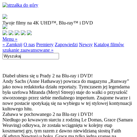
Twoje filmy na 4K UHD™, Blu-ray™ i DVD
Menu »
« Zamknij
O nas
Premiery
Zapowiedzi
Newsy
Katalog filmów
szukanie zaawansowane »
Diabeł ubiera się u Prady 2 na Blu-ray i DVD!
Andy Sachs (Anne Hathaway) powraca do magazynu „Runway”
jako nowa redaktorka działu reportaży. Tymczasem jej legendarna
była szefowa Miranda (Meryl Streep) staje do walki o przyszłość
stworzonego przez siebie medialnego imperium. Znajome twarze i
nowe postacie spotykają się na wybiegu w tej stylowej kontynuacji
kultowego hitu.
Zabawa w pochowanego 2 na Blu-ray i DVD!
Niedługo po krwawym starciu z rodziną Le Domas, Grace (Samara
Weaving) odkrywa, że została wciągnięta w kolejny etap
koszmarnej gry, tym razem z dawno niewidzianą siostrą Faith
(Kathryn Newton) u boku. Grace ma tylko jedną szansę na