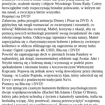
przeżycie, ocalenie siostry i objęcie Wysokiego Tronu Rady. Cztery
bezwzględne rody rozpoczynają brutalne polowanie, w którym nie
ma zasad, a zwycięzca bierze wszystko.
Hopnięci na DVD!
Zabawna, pełna przygód animacja Disney i Pixar na DVD. A
gdybyśmy tak mogli rozmawiać ze zwierzętami i rozumieli, co
mówią? Miłośniczka zwierząt, Mabel, korzysta z okazji, aby za
pomocą nowych technologii przenieść swoją świadomość do ciała
robotycznego bobra. Odkrywając tajemnice świata natury, Mabel
zaprzyjaźnia się z charyzmatycznym bobrem i jednoczy zwierzęce
królestwo w obliczu zbliżającego się zagrożenia ze strony ludzi.
Avatar: Ogień i popiół na 4K UHD, Blu-ray i DVD!
Powróć do zapierającego dech w piersiach świata Pandory w
najbardziej, jak dotąd, monumentalnej odsłonie sagi Avatar. Jake i
Neytiri mierzą się z bolesną stratą i wyruszają w podróż przez
spektakularne i nieznane krainy z koczowniczymi Wietrznymi
Kupcami. Pojawia się jednak nowy wróg dowodzony przez okrutną
Varang - to Ludzie Popiołu, wojowniczy klan, który odwrócił się od
Eywy i zerwał z pradawnymi tradycjami Na'vi.
Pomocy na Blu-ray i DVD!
W tym tętniącym czarnym humorem thrillerze psychologicznym
dwoje współpracowników (Rachel McAdams i Dylan O’Brien),
którzy jako jedyni uchodzą z życiem z katastrofy samolotu, trafia na
bezludną wyspę. Aby przetrwać, muszą przezwyciężyć wzajemną
niechęć i nauczyć się współpracować. Biurowe zasady już tu nie