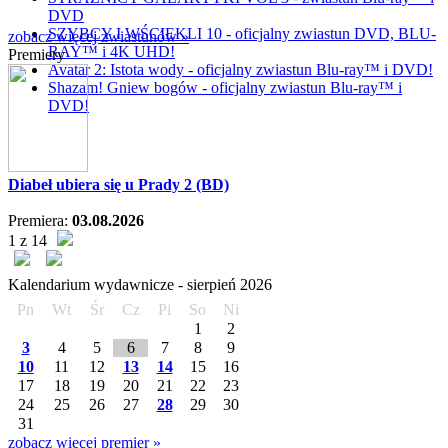
DVD
SZYBCY I WŚCIEKLI 10 - oficjalny zwiastun DVD, BLU-
zobacz więcej zwiastunów »
RAY™ i 4K UHD!
Premiery
Avatar 2: Istota wody - oficjalny zwiastun Blu-ray™ i DVD!
Shazam! Gniew bogów - oficjalny zwiastun Blu-ray™ i
DVD!
Diabeł ubiera się u Prady 2 (BD)
Premiera:
03.08.2026
1 z 14
Kalendarium wydawnicze -
sierpień
2026
Pn
Wt
Śr
Cz
Pi
So
Ni
1
2
3
4
5
6
7
8
9
10
11
12
13
14
15
16
17
18
19
20
21
22
23
24
25
26
27
28
29
30
31
zobacz więcej premier »