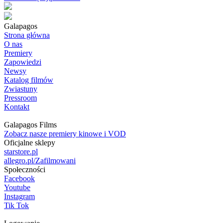
Galapagos
Strona główna
O nas
Premiery
Zapowiedzi
Newsy
Katalog filmów
Zwiastuny
Pressroom
Kontakt
Galapagos Films
Zobacz nasze premiery kinowe i VOD
Oficjalne sklepy
starstore.pl
allegro.pl/Zafilmowani
Społeczności
Facebook
Youtube
Instagram
Tik Tok