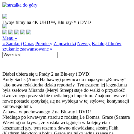
Twoje filmy na 4K UHD™, Blu-ray™ i DVD
Menu »
« Zamknij
O nas
Premiery
Zapowiedzi
Newsy
Katalog filmów
szukanie zaawansowane »
Diabeł ubiera się u Prady 2 na Blu-ray i DVD!
Andy Sachs (Anne Hathaway) powraca do magazynu „Runway”
jako nowa redaktorka działu reportaży. Tymczasem jej legendarna
była szefowa Miranda (Meryl Streep) staje do walki o przyszłość
stworzonego przez siebie medialnego imperium. Znajome twarze i
nowe postacie spotykają się na wybiegu w tej stylowej kontynuacji
kultowego hitu.
Zabawa w pochowanego 2 na Blu-ray i DVD!
Niedługo po krwawym starciu z rodziną Le Domas, Grace (Samara
Weaving) odkrywa, że została wciągnięta w kolejny etap
koszmarnej gry, tym razem z dawno niewidzianą siostrą Faith
(Kathryn Newton) u boku. Grace ma tylko jedną szansę na