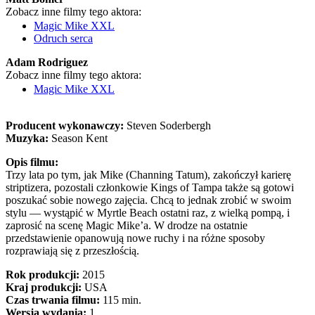
Zobacz inne filmy tego aktora:
Magic Mike XXL
Odruch serca
Adam Rodriguez
Zobacz inne filmy tego aktora:
Magic Mike XXL
Producent wykonawczy:
Steven Soderbergh
Muzyka:
Season Kent
Opis filmu:
Trzy lata po tym, jak Mike (Channing Tatum), zakończył karierę
striptizera, pozostali członkowie Kings of Tampa także są gotowi
poszukać sobie nowego zajęcia. Chcą to jednak zrobić w swoim
stylu — wystąpić w Myrtle Beach ostatni raz, z wielką pompą, i
zaprosić na scenę Magic Mike’a. W drodze na ostatnie
przedstawienie opanowują nowe ruchy i na różne sposoby
rozprawiają się z przeszłością.
Rok produkcji:
2015
Kraj produkcji:
USA
Czas trwania filmu:
115 min.
Wersja wydania:
1