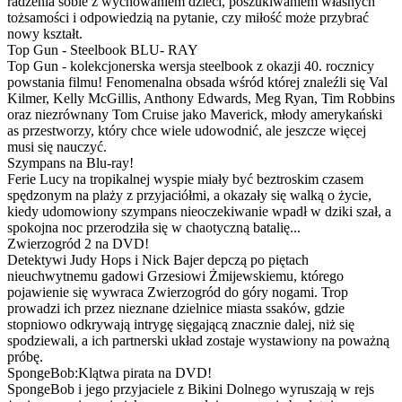
radzenia sobie z wychowaniem dzieci, poszukiwaniem własnych
tożsamości i odpowiedzią na pytanie, czy miłość może przybrać
nowy kształt.
Top Gun - Steelbook BLU- RAY
Top Gun - kolekcjonerska wersja steelbook z okazji 40. rocznicy
powstania filmu! Fenomenalna obsada wśród której znaleźli się Val
Kilmer, Kelly McGillis, Anthony Edwards, Meg Ryan, Tim Robbins
oraz niezrównany Tom Cruise jako Maverick, młody amerykański
as przestworzy, który chce wiele udowodnić, ale jeszcze więcej
musi się nauczyć.
Szympans na Blu-ray!
Ferie Lucy na tropikalnej wyspie miały być beztroskim czasem
spędzonym na plaży z przyjaciółmi, a okazały się walką o życie,
kiedy udomowiony szympans nieoczekiwanie wpadł w dziki szał, a
spokojna noc przerodziła się w chaotyczną batalię...
Zwierzogród 2 na DVD!
Detektywi Judy Hops i Nick Bajer depczą po piętach
nieuchwytnemu gadowi Grzesiowi Żmijewskiemu, którego
pojawienie się wywraca Zwierzogród do góry nogami. Trop
prowadzi ich przez nieznane dzielnice miasta ssaków, gdzie
stopniowo odkrywają intrygę sięgającą znacznie dalej, niż się
spodziewali, a ich partnerski układ zostaje wystawiony na poważną
próbę.
SpongeBob:Klątwa pirata na DVD!
SpongeBob i jego przyjaciele z Bikini Dolnego wyruszają w rejs