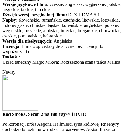
Wersje językowe filmu:
czeskie, angielska, węgierskie, polskie,
rosyjskie, tajskie, tureckie
Dźwięk wersji oryginalnej filmu:
DTS HDMA 5.1
Napisy:
słoweńskie, rumuńskie, estońskie, litewskie, łotewskie,
indonezyjskie, chińskie, tajskie, koreańskie, angielskie, polskie,
węgierskie, rosyjskie, arabskie, tureckie, bułgarskie, chorwackie,
czeskie, portugalskie, hebrajskie
Wersja dla niesłyszących:
Angielska
Licencja:
film do sprzedaży detalicznej bez licencji do
wypożyczania
Dodatki:
Układ taneczny Magic Mike'a; Rozszerzona scana tańca Malika
Newsy
Ród Smoka, Sezon 2 na Blu-ray™ i DVD!
Po koronacji króla Aegona II i śmierci syna królowej Rhaenyry
dochodzi do rozłamu w rodzie Targaryenów. Aegon II rządzi