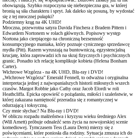
obowiązują. Szybko rozpoczyna się niebezpieczna gra, w której
bronią są siła charakteru i spryt. Jak daleko się posuną, by wydostać
się z tej mrocznej pułapki?
Podziemny krąg na 4K UHD!
Mroczna, przewrotna satyra Davida Finchera z Bradem Pittem i
Edwardem Nortonem w rolach głównych. Popisowy występ
Nortona jako cierpiącego na chroniczną bezsenność
konsumpcyjnego maniaka, który poznaje cynicznego sprzedawcę
mydła (Pitt). Razem wyruszają na buntowniczą, egzystencjalną
krucjatę, która zaprowadzi ich na skraj fizycznych i psychicznych
granic. Ponadto ich relację komplikuje kobieta (Helena Bonham
Carter).
Wichrowe Wzgórza - na 4K UHD, Blu-ray i DVD!
„Wichrowe Wzgórza” Emerald Fennell, to odważna i oryginalna
interpretacja jednej z najwspanialszych historii miłosnych wszech
czasów. Margot Robbie jako Cathy oraz Jacob Elordi w roli
Heathcliffa. Epicka opowieść o pożądaniu, miłości i szaleństwie, w
której zakazana namiętność przeradza się z romantycznej w
odurzającą i toksyczną.
Czy mnie słychac? Na Blu-ray i DVD!
W obliczu rozpadu małżeństwa i kryzysu wieku średniego Alex
(Will Arnett) próbuje odnaleźć sens życia na nowojorskiej scenie
komediowej. Tymczasem Tess (Laura Dern) mierzy się z
poświęceniami, które poniosła dla rodziny. Sytuacja zmusza ich do