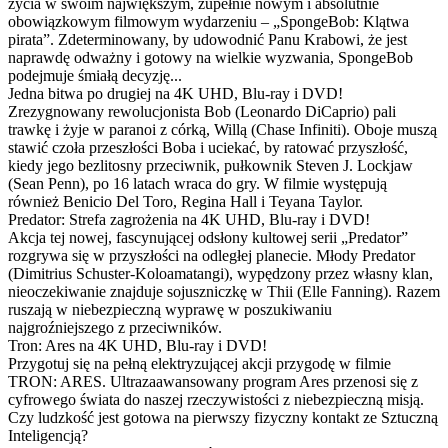
życia w swoim największym, zupełnie nowym i absolutnie
obowiązkowym filmowym wydarzeniu – „SpongeBob: Klątwa
pirata”. Zdeterminowany, by udowodnić Panu Krabowi, że jest
naprawdę odważny i gotowy na wielkie wyzwania, SpongeBob
podejmuje śmiałą decyzję...
Jedna bitwa po drugiej na 4K UHD, Blu-ray i DVD!
Zrezygnowany rewolucjonista Bob (Leonardo DiCaprio) pali
trawkę i żyje w paranoi z córką, Willą (Chase Infiniti). Oboje muszą
stawić czoła przeszłości Boba i uciekać, by ratować przyszłość,
kiedy jego bezlitosny przeciwnik, pułkownik Steven J. Lockjaw
(Sean Penn), po 16 latach wraca do gry. W filmie występują
również Benicio Del Toro, Regina Hall i Teyana Taylor.
Predator: Strefa zagrożenia na 4K UHD, Blu-ray i DVD!
Akcja tej nowej, fascynującej odsłony kultowej serii „Predator”
rozgrywa się w przyszłości na odległej planecie. Młody Predator
(Dimitrius Schuster-Koloamatangi), wypędzony przez własny klan,
nieoczekiwanie znajduje sojuszniczkę w Thii (Elle Fanning). Razem
ruszają w niebezpieczną wyprawę w poszukiwaniu
najgroźniejszego z przeciwników.
Tron: Ares na 4K UHD, Blu-ray i DVD!
Przygotuj się na pełną elektryzującej akcji przygodę w filmie
TRON: ARES. Ultrazaawansowany program Ares przenosi się z
cyfrowego świata do naszej rzeczywistości z niebezpieczną misją.
Czy ludzkość jest gotowa na pierwszy fizyczny kontakt ze Sztuczną
Inteligencją?