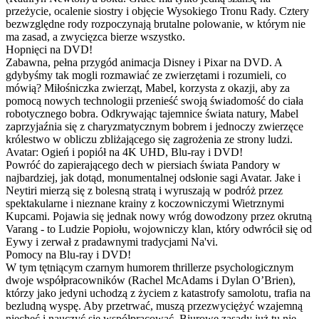
przeżycie, ocalenie siostry i objęcie Wysokiego Tronu Rady. Cztery
bezwzględne rody rozpoczynają brutalne polowanie, w którym nie
ma zasad, a zwycięzca bierze wszystko.
Hopnięci na DVD!
Zabawna, pełna przygód animacja Disney i Pixar na DVD. A
gdybyśmy tak mogli rozmawiać ze zwierzętami i rozumieli, co
mówią? Miłośniczka zwierząt, Mabel, korzysta z okazji, aby za
pomocą nowych technologii przenieść swoją świadomość do ciała
robotycznego bobra. Odkrywając tajemnice świata natury, Mabel
zaprzyjaźnia się z charyzmatycznym bobrem i jednoczy zwierzęce
królestwo w obliczu zbliżającego się zagrożenia ze strony ludzi.
Avatar: Ogień i popiół na 4K UHD, Blu-ray i DVD!
Powróć do zapierającego dech w piersiach świata Pandory w
najbardziej, jak dotąd, monumentalnej odsłonie sagi Avatar. Jake i
Neytiri mierzą się z bolesną stratą i wyruszają w podróż przez
spektakularne i nieznane krainy z koczowniczymi Wietrznymi
Kupcami. Pojawia się jednak nowy wróg dowodzony przez okrutną
Varang - to Ludzie Popiołu, wojowniczy klan, który odwrócił się od
Eywy i zerwał z pradawnymi tradycjami Na'vi.
Pomocy na Blu-ray i DVD!
W tym tętniącym czarnym humorem thrillerze psychologicznym
dwoje współpracowników (Rachel McAdams i Dylan O’Brien),
którzy jako jedyni uchodzą z życiem z katastrofy samolotu, trafia na
bezludną wyspę. Aby przetrwać, muszą przezwyciężyć wzajemną
niechęć i nauczyć się współpracować. Biurowe zasady już tu nie