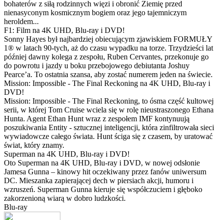
bohaterów z siłą rodzinnych więzi i obronić Ziemię przed
nienasyconym kosmicznym bogiem oraz jego tajemniczym
heroldem...
F1: Film na 4K UHD, Blu-ray i DVD!
Sonny Hayes był najbardziej obiecującym zjawiskiem FORMUŁY
1® w latach 90-tych, aż do czasu wypadku na torze. Trzydzieści lat
później dawny kolega z zespołu, Ruben Cervantes, przekonuje go
do powrotu i jazdy u boku przebojowego debiutanta Joshuy
Pearce’a. To ostatnia szansa, aby zostać numerem jeden na świecie.
Mission: Impossible - The Final Reckoning na 4K UHD, Blu-ray i
DVD!
Mission: Impossible - The Final Reckoning, to ósma część kultowej
serii, w której Tom Cruise wciela się w rolę nieustraszonego Ethana
Hunta. Agent Ethan Hunt wraz z zespołem IMF kontynuują
poszukiwania Entity - sztucznej inteligencji, która zinfiltrowała sieci
wywiadowcze całego świata. Hunt ściga się z czasem, by uratować
świat, który znamy.
Superman na 4K UHD, Blu-ray i DVD!
Oto Superman na 4K UHD, Blu-ray i DVD, w nowej odsłonie
Jamesa Gunna – kinowy hit oczekiwany przez fanów uniwersum
DC. Mieszanka zapierającej dech w piersiach akcji, humoru i
wzruszeń. Superman Gunna kieruje się współczuciem i głęboko
zakorzenioną wiarą w dobro ludzkości.
Blu-ray