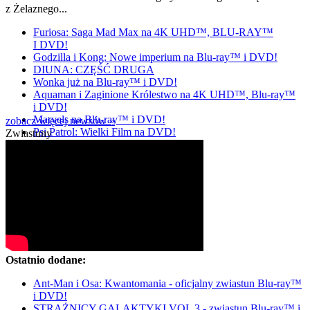
z Żelaznego...
Furiosa: Saga Mad Max na 4K UHD™, BLU-RAY™
I DVD!
Godzilla i Kong: Nowe imperium na Blu-ray™ i DVD!
DIUNA: CZĘŚĆ DRUGA
Wonka już na Blu-ray™ i DVD!
Aquaman i Zaginione Królestwo na 4K UHD™, Blu-ray™
i DVD!
Marvels na Blu-ray™ i DVD!
zobacz więcej newsów »
Psi Patrol: Wielki Film na DVD!
Zwiastuny
Ostatnio dodane:
Ant-Man i Osa: Kwantomania - oficjalny zwiastun Blu-ray™
i DVD!
STRAŻNICY GALAKTYKI VOL 3 - zwiastun Blu-ray™ i