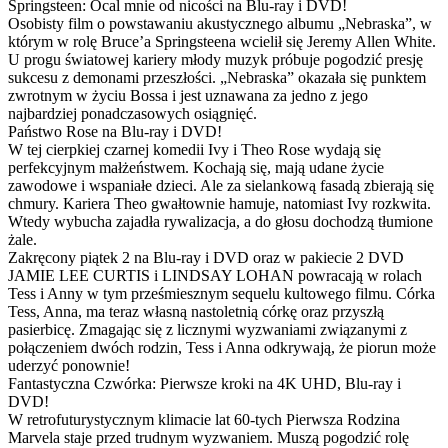
Springsteen: Ocal mnie od nicości na Blu-ray i DVD!
Osobisty film o powstawaniu akustycznego albumu „Nebraska”, w
którym w rolę Bruce’a Springsteena wcielił się Jeremy Allen White.
U progu światowej kariery młody muzyk próbuje pogodzić presję
sukcesu z demonami przeszłości. „Nebraska” okazała się punktem
zwrotnym w życiu Bossa i jest uznawana za jedno z jego
najbardziej ponadczasowych osiągnięć.
Państwo Rose na Blu-ray i DVD!
W tej cierpkiej czarnej komedii Ivy i Theo Rose wydają się
perfekcyjnym małżeństwem. Kochają się, mają udane życie
zawodowe i wspaniałe dzieci. Ale za sielankową fasadą zbierają się
chmury. Kariera Theo gwałtownie hamuje, natomiast Ivy rozkwita.
Wtedy wybucha zajadła rywalizacja, a do głosu dochodzą tłumione
żale.
Zakręcony piątek 2 na Blu-ray i DVD oraz w pakiecie 2 DVD
JAMIE LEE CURTIS i LINDSAY LOHAN powracają w rolach
Tess i Anny w tym prześmiesznym sequelu kultowego filmu. Córka
Tess, Anna, ma teraz własną nastoletnią córkę oraz przyszłą
pasierbicę. Zmagając się z licznymi wyzwaniami związanymi z
połączeniem dwóch rodzin, Tess i Anna odkrywają, że piorun może
uderzyć ponownie!
Fantastyczna Czwórka: Pierwsze kroki na 4K UHD, Blu-ray i
DVD!
W retrofuturystycznym klimacie lat 60-tych Pierwsza Rodzina
Marvela staje przed trudnym wyzwaniem. Muszą pogodzić rolę