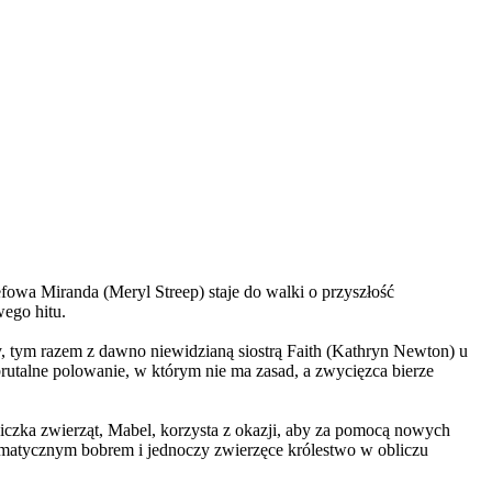
wa Miranda (Meryl Streep) staje do walki o przyszłość
wego hitu.
, tym razem z dawno niewidzianą siostrą Faith (Kathryn Newton) u
brutalne polowanie, w którym nie ma zasad, a zwycięzca bierze
czka zwierząt, Mabel, korzysta z okazji, aby za pomocą nowych
yzmatycznym bobrem i jednoczy zwierzęce królestwo w obliczu