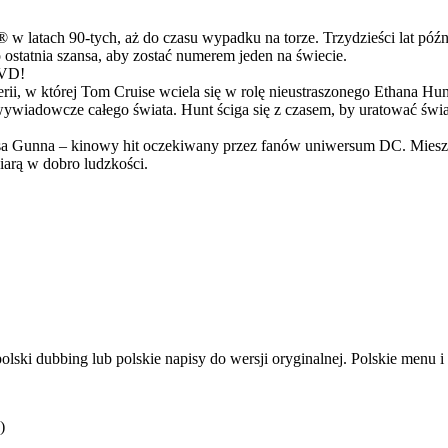
latach 90-tych, aż do czasu wypadku na torze. Trzydzieści lat późn
ostatnia szansa, aby zostać numerem jeden na świecie.
DVD!
serii, w której Tom Cruise wciela się w rolę nieustraszonego Ethana 
ci wywiadowcze całego świata. Hunt ściga się z czasem, by uratować świ
Gunna – kinowy hit oczekiwany przez fanów uniwersum DC. Mieszanka
arą w dobro ludzkości.
ski dubbing lub polskie napisy do wersji oryginalnej. Polskie menu i
)