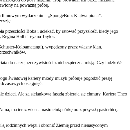
ystawiony na poważną próbę.
m filmowym wydarzeniu – „SpongeBob: Klątwa pirata”.
yzję...
a przeszłości Boba i uciekać, by ratować przyszłość, kiedy jego
 Regina Hall i Teyana Taylor.
us Schuster-Koloamatangi), wypędzony przez własny klan,
 przeciwników.
ata do naszej rzeczywistości z niebezpieczną misją. Czy ludzkość
rogu światowej kariery młody muzyk próbuje pogodzić presję
nadczasowych osiągnięć.
 dzieci. Ale za sielankową fasadą zbierają się chmury. Kariera Theo
ma teraz własną nastoletnią córkę oraz przyszłą pasierbicę.
iłą rodzinnych więzi i obronić Ziemię przed nienasyconym