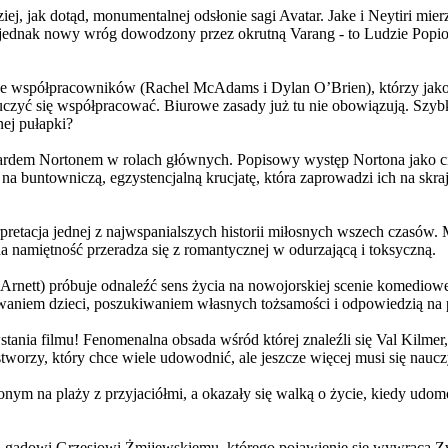
j, jak dotąd, monumentalnej odsłonie sagi Avatar. Jake i Neytiri mierzą
jednak nowy wróg dowodzony przez okrutną Varang - to Ludzie Popiołu
 współpracowników (Rachel McAdams i Dylan O’Brien), którzy jako jed
yć się współpracować. Biurowe zasady już tu nie obowiązują. Szybko 
nej pułapki?
wardem Nortonem w rolach głównych. Popisowy występ Nortona jako c
a buntowniczą, egzystencjalną krucjatę, która zaprowadzi ich na skraj
etacja jednej z najwspanialszych historii miłosnych wszech czasów. M
na namiętność przeradza się z romantycznej w odurzającą i toksyczną.
Arnett) próbuje odnaleźć sens życia na nowojorskiej scenie komediow
owaniem dzieci, poszukiwaniem własnych tożsamości i odpowiedzią na p
wstania filmu! Fenomenalna obsada wśród której znaleźli się Val Kilm
orzy, który chce wiele udowodnić, ale jeszcze więcej musi się naucz
onym na plaży z przyjaciółmi, a okazały się walką o życie, kiedy ud
 gadowi Grzesiowi Żmijewskiemu, którego pojawienie się wywraca Zw