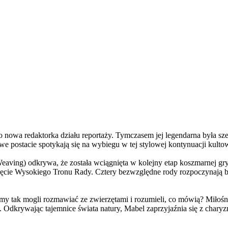
a redaktorka działu reportaży. Tymczasem jej legendarna była szefo
e postacie spotykają się na wybiegu w tej stylowej kontynuacji kulto
ving) odkrywa, że została wciągnięta w kolejny etap koszmarnej gry
 objęcie Wysokiego Tronu Rady. Cztery bezwzględne rody rozpoczynają 
 tak mogli rozmawiać ze zwierzętami i rozumieli, co mówią? Miłośni
. Odkrywając tajemnice świata natury, Mabel zaprzyjaźnia się z char