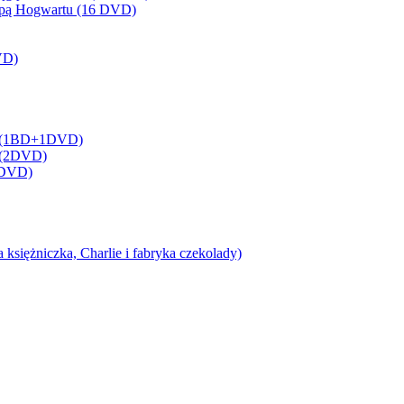
Mapą Hogwartu (16 DVD)
VD)
lna (1BD+1DVD)
a (2DVD)
3 DVD)
siężniczka, Charlie i fabryka czekolady)