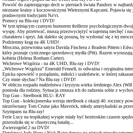
Powróć do zapierającego dech w piersiach świata Pandory w najbardzie
nieznane krainy z koczowniczymi Wietrznymi Kupcami. Pojawia się 
pradawnymi tradycjami Na'vi.
Pomocy na Blu-ray i DVD!
W tym tętniącym czarnym humorem thrillerze psychologicznym dwoje
wyspę. Aby przetrwać, muszą przezwyciężyć wzajemną niechęć i naucz
charakteru i spryt. Jak daleko się posuną, by wydostać się z tej mrocz
Podziemny krąg na 4K UHD!
Mroczna, przewrotna satyra Davida Finchera z Bradem Pittem i Ed
który poznaje cynicznego sprzedawcę mydła (Pitt). Razem wyruszają n
kobieta (Helena Bonham Carter).
Wichrowe Wzgórza - na 4K UHD, Blu-ray i DVD!
„Wichrowe Wzgórza” Emerald Fennell, to odważna i oryginalna interpr
Epicka opowieść o pożądaniu, miłości i szaleństwie, w której zakaza
Czy mnie słychac? Na Blu-ray i DVD!
W obliczu rozpadu małżeństwa i kryzysu wieku średniego Alex (Will 
poniosła dla rodziny. Sytuacja zmusza ich do radzenia sobie z wych
Top Gun - Steelbook BLU- RAY
Top Gun - kolekcjonerska wersja steelbook z okazji 40. rocznicy po
niezrównany Tom Cruise jako Maverick, młody amerykański as przestw
Szympans na Blu-ray!
Ferie Lucy na tropikalnej wyspie miały być beztroskim czasem spędz
przerodziła się w chaotyczną batalię...
Zwierzogród 2 na DVD!
Detektywi Judy Hops i Nick Bajer depczą po piętach nieuchwytnemu