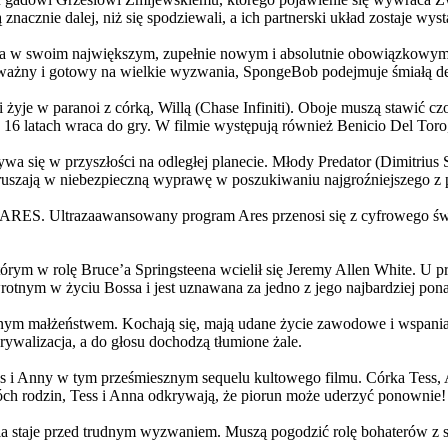
 znacznie dalej, niż się spodziewali, a ich partnerski układ zostaje w
życia w swoim największym, zupełnie nowym i absolutnie obowiązkowy
ażny i gotowy na wielkie wyzwania, SpongeBob podejmuje śmiałą dec
yje w paranoi z córką, Willą (Chase Infiniti). Oboje muszą stawić czoł
16 latach wraca do gry. W filmie występują również Benicio Del Toro,
grywa się w przyszłości na odległej planecie. Młody Predator (Dimitri
 ruszają w niebezpieczną wyprawę w poszukiwaniu najgroźniejszego z
: ARES. Ultrazaawansowany program Ares przenosi się z cyfrowego świ
rym w rolę Bruce’a Springsteena wcielił się Jeremy Allen White. U p
rotnym w życiu Bossa i jest uznawana za jedno z jego najbardziej po
jnym małżeństwem. Kochają się, mają udane życie zawodowe i wspaniałe
ywalizacja, a do głosu dochodzą tłumione żale.
 w tym prześmiesznym sequelu kultowego filmu. Córka Tess, Anna, 
h rodzin, Tess i Anna odkrywają, że piorun może uderzyć ponownie!
la staje przed trudnym wyzwaniem. Muszą pogodzić rolę bohaterów z s