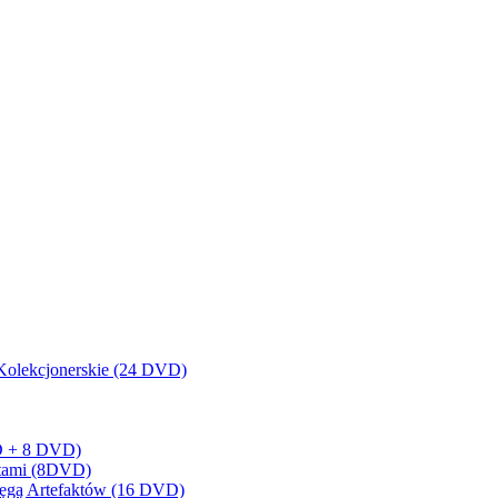
olekcjonerskie (24 DVD)
BD + 8 DVD)
artami (8DVD)
sięgą Artefaktów (16 DVD)