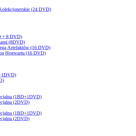
olekcjonerskie (24 DVD)
BD + 8 DVD)
artami (8DVD)
sięgą Artefaktów (16 DVD)
Mapą Hogwartu (16 DVD)
BD+1DVD)
D)
 Specjalna (1BD+1DVD)
pecjalna (2DVD)
 Specjalna (1BD+1DVD)
pecjalna (2DVD)