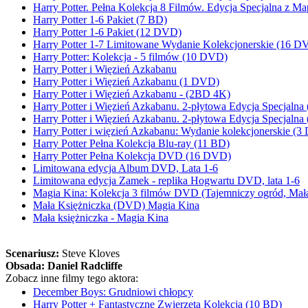
Harry Potter. Pełna Kolekcja 8 Filmów. Edycja Specjalna z 
Harry Potter 1-6 Pakiet (7 BD)
Harry Potter 1-6 Pakiet (12 DVD)
Harry Potter 1-7 Limitowane Wydanie Kolekcjonerskie (16 D
Harry Potter: Kolekcja - 5 filmów (10 DVD)
Harry Potter i Więzień Azkabanu
Harry Potter i Więzień Azkabanu (1 DVD)
Harry Potter i Więzień Azkabanu - (2BD 4K)
Harry Potter i Więzień Azkabanu. 2-płytowa Edycja Specja
Harry Potter i Więzień Azkabanu. 2-płytowa Edycja Specjaln
Harry Potter i więzień Azkabanu: Wydanie kolekcjonerskie (
Harry Potter Pełna Kolekcja Blu-ray (11 BD)
Harry Potter Pełna Kolekcja DVD (16 DVD)
Limitowana edycja Album DVD, Lata 1-6
Limitowana edycja Zamek - replika Hogwartu DVD, lata 1-6
Magia Kina: Kolekcja 3 filmów DVD (Tajemniczy ogród, Mała k
Mała Księżniczka (DVD) Magia Kina
Mała księżniczka - Magia Kina
Scenariusz:
Steve Kloves
Obsada:
Daniel Radcliffe
Zobacz inne filmy tego aktora:
December Boys: Grudniowi chłopcy
Harry Potter + Fantastyczne Zwierzęta Kolekcja (10 BD)