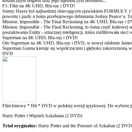
kosmicznym bogiem oraz jego tajemniczym heroldem...
F1: Film na 4K UHD, Blu-ray i DVD!
Sonny Hayes był najbardziej obiecującym zjawiskiem FORMUŁY 1® w 
powrotu i jazdy u boku przebojowego debiutanta Joshuy Pearce’a. To 
Mission: Impossible - The Final Reckoning na 4K UHD, Blu-ray i 
Mission: Impossible - The Final Reckoning, to ósma część kultowej 
poszukiwania Entity - sztucznej inteligencji, która zinfiltrowała sie
Superman na 4K UHD, Blu-ray i DVD!
Oto Superman na 4K UHD, Blu-ray i DVD, w nowej odsłonie Jamesa 
Superman Gunna kieruje się współczuciem i głęboko zakorzenioną wi
DVD
Film kinowy *
Hit *
DVD w polskiej wersji językowej. Do wyboru pol
Harry Potter i Więzień Azkabanu (2 DVD)
Tytuł oryginalny:
Harry Potter and the Prisoner of Azkaban (2 DVD