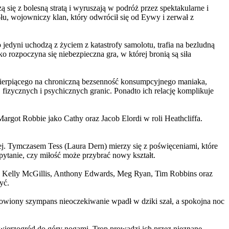
 się z bolesną stratą i wyruszają w podróż przez spektakularne i
, wojowniczy klan, który odwrócił się od Eywy i zerwał z
yni uchodzą z życiem z katastrofy samolotu, trafia na bezludną
rozpoczyna się niebezpieczna gra, w której bronią są siła
ierpiącego na chroniczną bezsenność konsumpcyjnego maniaka,
 fizycznych i psychicznych granic. Ponadto ich relację komplikuje
argot Robbie jako Cathy oraz Jacob Elordi w roli Heathcliffa.
ej. Tymczasem Tess (Laura Dern) mierzy się z poświęceniami, które
ytanie, czy miłość może przybrać nowy kształt.
er, Kelly McGillis, Anthony Edwards, Meg Ryan, Tim Robbins oraz
yć.
omowiony szympans nieoczekiwanie wpadł w dziki szał, a spokojna noc
ierzogród do góry nogami. Trop prowadzi ich przez nieznane