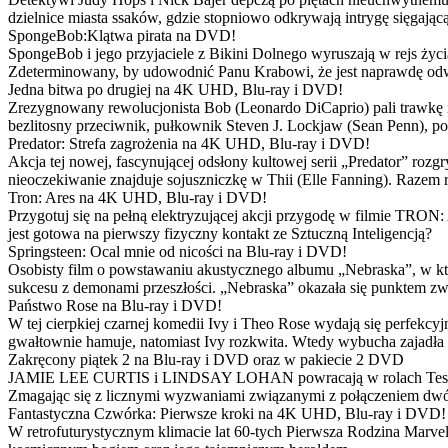
dzielnice miasta ssaków, gdzie stopniowo odkrywają intrygę sięgającą
SpongeBob:Klątwa pirata na DVD!
SpongeBob i jego przyjaciele z Bikini Dolnego wyruszają w rejs 
Zdeterminowany, by udowodnić Panu Krabowi, że jest naprawdę odw
Jedna bitwa po drugiej na 4K UHD, Blu-ray i DVD!
Zrezygnowany rewolucjonista Bob (Leonardo DiCaprio) pali trawkę i ż
bezlitosny przeciwnik, pułkownik Steven J. Lockjaw (Sean Penn), po 
Predator: Strefa zagrożenia na 4K UHD, Blu-ray i DVD!
Akcja tej nowej, fascynującej odsłony kultowej serii „Predator” roz
nieoczekiwanie znajduje sojuszniczkę w Thii (Elle Fanning). Razem
Tron: Ares na 4K UHD, Blu-ray i DVD!
Przygotuj się na pełną elektryzującej akcji przygodę w filmie TRON
jest gotowa na pierwszy fizyczny kontakt ze Sztuczną Inteligencją?
Springsteen: Ocal mnie od nicości na Blu-ray i DVD!
Osobisty film o powstawaniu akustycznego albumu „Nebraska”, w któ
sukcesu z demonami przeszłości. „Nebraska” okazała się punktem zw
Państwo Rose na Blu-ray i DVD!
W tej cierpkiej czarnej komedii Ivy i Theo Rose wydają się perfekcy
gwałtownie hamuje, natomiast Ivy rozkwita. Wtedy wybucha zajadła r
Zakręcony piątek 2 na Blu-ray i DVD oraz w pakiecie 2 DVD
JAMIE LEE CURTIS i LINDSAY LOHAN powracają w rolach Tess i Anny
Zmagając się z licznymi wyzwaniami związanymi z połączeniem dwóc
Fantastyczna Czwórka: Pierwsze kroki na 4K UHD, Blu-ray i DVD!
W retrofuturystycznym klimacie lat 60-tych Pierwsza Rodzina Marve