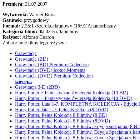
Premiera:
31.07.2007
Wytwórnia:
Warner Bros.
Gatunek:
przygodowy
Format:
2.35:1
/Szerokoekranowy (16:9)/
Anamorficzny
Kategoria filmu:
dla dzieci, fabularny
Reżyser:
Alfonso Cuaron
Zobacz inne filmy tego reżysera:
Grawitacja
Grawitacja (BD)
Grawitacja (BD) Premium Collection
Grawitacja (DVD) Iconic Moments
Grawitacja (DVD) Premium Collection
więcej...
Grawitacja 3-D (2BD)
Harry Potter + Fantastyczne Zwierzęta Kolekcja (10 BD)
Harry Potter + Fantastyczne Zwierzęta Kolekcja (10 DVD)
Harry Potter, Lata 1-7, KOMPLETNA KOLEKCJA - Edycje K
Harry Potter, lata 1-7. Pełna Kolekcja (8 DVD)
Harry Potter. Pełna Kolekcja 8 Filmów (8 BD)
Harry Potter. Pełna Kolekcja 8 Filmów (8DVD)
Harry Potter. Pełna Kolekcja 8 Filmów. Edycja specjalna (8 
Harry Potter. Pełna Kolekcja 8 Filmów. Edycja Specjalna z k
Harry Potter. Pełna Kolekcja 8 Filmów. Edycja Specjalna z K