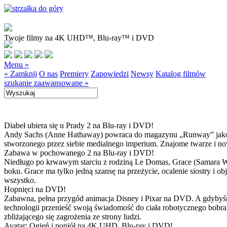
Twoje filmy na 4K UHD™, Blu-ray™ i DVD
Menu »
« Zamknij
O nas
Premiery
Zapowiedzi
Newsy
Katalog filmów
szukanie zaawansowane »
Diabeł ubiera się u Prady 2 na Blu-ray i DVD!
Andy Sachs (Anne Hathaway) powraca do magazynu „Runway” jako now
stworzonego przez siebie medialnego imperium. Znajome twarze i now
Zabawa w pochowanego 2 na Blu-ray i DVD!
Niedługo po krwawym starciu z rodziną Le Domas, Grace (Samara Wea
boku. Grace ma tylko jedną szansę na przeżycie, ocalenie siostry i
wszystko.
Hopnięci na DVD!
Zabawna, pełna przygód animacja Disney i Pixar na DVD. A gdybyśmy
technologii przenieść swoją świadomość do ciała robotycznego bobra
zbliżającego się zagrożenia ze strony ludzi.
Avatar: Ogień i popiół na 4K UHD, Blu-ray i DVD!