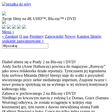
Twoje filmy na 4K UHD™, Blu-ray™ i DVD
Menu »
« Zamknij
O nas
Premiery
Zapowiedzi
Newsy
Katalog filmów
szukanie zaawansowane »
Diabeł ubiera się u Prady 2 na Blu-ray i DVD!
Andy Sachs (Anne Hathaway) powraca do magazynu „Runway”
jako nowa redaktorka działu reportaży. Tymczasem jej legendarna
była szefowa Miranda (Meryl Streep) staje do walki o przyszłość
stworzonego przez siebie medialnego imperium. Znajome twarze i
nowe postacie spotykają się na wybiegu w tej stylowej kontynuacji
kultowego hitu.
Zabawa w pochowanego 2 na Blu-ray i DVD!
Niedługo po krwawym starciu z rodziną Le Domas, Grace (Samara
Weaving) odkrywa, że została wciągnięta w kolejny etap
koszmarnej gry, tym razem z dawno niewidzianą siostrą Faith
(Kathryn Newton) u boku. Grace ma tylko jedną szansę na