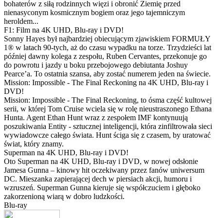
bohaterów z siłą rodzinnych więzi i obronić Ziemię przed
nienasyconym kosmicznym bogiem oraz jego tajemniczym
heroldem...
F1: Film na 4K UHD, Blu-ray i DVD!
Sonny Hayes był najbardziej obiecującym zjawiskiem FORMUŁY
1® w latach 90-tych, aż do czasu wypadku na torze. Trzydzieści lat
później dawny kolega z zespołu, Ruben Cervantes, przekonuje go
do powrotu i jazdy u boku przebojowego debiutanta Joshuy
Pearce’a. To ostatnia szansa, aby zostać numerem jeden na świecie.
Mission: Impossible - The Final Reckoning na 4K UHD, Blu-ray i
DVD!
Mission: Impossible - The Final Reckoning, to ósma część kultowej
serii, w której Tom Cruise wciela się w rolę nieustraszonego Ethana
Hunta. Agent Ethan Hunt wraz z zespołem IMF kontynuują
poszukiwania Entity - sztucznej inteligencji, która zinfiltrowała sieci
wywiadowcze całego świata. Hunt ściga się z czasem, by uratować
świat, który znamy.
Superman na 4K UHD, Blu-ray i DVD!
Oto Superman na 4K UHD, Blu-ray i DVD, w nowej odsłonie
Jamesa Gunna – kinowy hit oczekiwany przez fanów uniwersum
DC. Mieszanka zapierającej dech w piersiach akcji, humoru i
wzruszeń. Superman Gunna kieruje się współczuciem i głęboko
zakorzenioną wiarą w dobro ludzkości.
Blu-ray