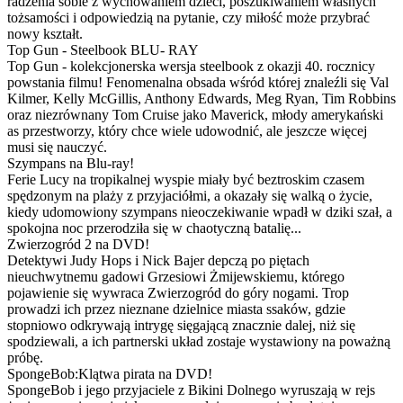
radzenia sobie z wychowaniem dzieci, poszukiwaniem własnych
tożsamości i odpowiedzią na pytanie, czy miłość może przybrać
nowy kształt.
Top Gun - Steelbook BLU- RAY
Top Gun - kolekcjonerska wersja steelbook z okazji 40. rocznicy
powstania filmu! Fenomenalna obsada wśród której znaleźli się Val
Kilmer, Kelly McGillis, Anthony Edwards, Meg Ryan, Tim Robbins
oraz niezrównany Tom Cruise jako Maverick, młody amerykański
as przestworzy, który chce wiele udowodnić, ale jeszcze więcej
musi się nauczyć.
Szympans na Blu-ray!
Ferie Lucy na tropikalnej wyspie miały być beztroskim czasem
spędzonym na plaży z przyjaciółmi, a okazały się walką o życie,
kiedy udomowiony szympans nieoczekiwanie wpadł w dziki szał, a
spokojna noc przerodziła się w chaotyczną batalię...
Zwierzogród 2 na DVD!
Detektywi Judy Hops i Nick Bajer depczą po piętach
nieuchwytnemu gadowi Grzesiowi Żmijewskiemu, którego
pojawienie się wywraca Zwierzogród do góry nogami. Trop
prowadzi ich przez nieznane dzielnice miasta ssaków, gdzie
stopniowo odkrywają intrygę sięgającą znacznie dalej, niż się
spodziewali, a ich partnerski układ zostaje wystawiony na poważną
próbę.
SpongeBob:Klątwa pirata na DVD!
SpongeBob i jego przyjaciele z Bikini Dolnego wyruszają w rejs