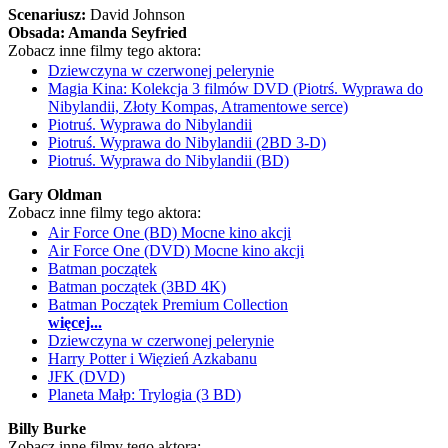
Scenariusz:
David Johnson
Obsada:
Amanda Seyfried
Zobacz inne filmy tego aktora:
Dziewczyna w czerwonej pelerynie
Magia Kina: Kolekcja 3 filmów DVD (Piotrś. Wyprawa do
Nibylandii, Złoty Kompas, Atramentowe serce)
Piotruś. Wyprawa do Nibylandii
Piotruś. Wyprawa do Nibylandii (2BD 3-D)
Piotruś. Wyprawa do Nibylandii (BD)
Gary Oldman
Zobacz inne filmy tego aktora:
Air Force One (BD) Mocne kino akcji
Air Force One (DVD) Mocne kino akcji
Batman początek
Batman początek (3BD 4K)
Batman Początek Premium Collection
więcej...
Dziewczyna w czerwonej pelerynie
Harry Potter i Więzień Azkabanu
JFK (DVD)
Planeta Małp: Trylogia (3 BD)
Billy Burke
Zobacz inne filmy tego aktora: