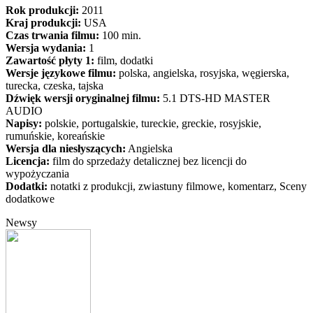
Rok produkcji:
2011
Kraj produkcji:
USA
Czas trwania filmu:
100 min.
Wersja wydania:
1
Zawartość płyty 1:
film, dodatki
Wersje językowe filmu:
polska, angielska, rosyjska, węgierska,
turecka, czeska, tajska
Dźwięk wersji oryginalnej filmu:
5.1 DTS-HD MASTER
AUDIO
Napisy:
polskie, portugalskie, tureckie, greckie, rosyjskie,
rumuńskie, koreańskie
Wersja dla niesłyszących:
Angielska
Licencja:
film do sprzedaży detalicznej bez licencji do
wypożyczania
Dodatki:
notatki z produkcji, zwiastuny filmowe, komentarz, Sceny
dodatkowe
Newsy