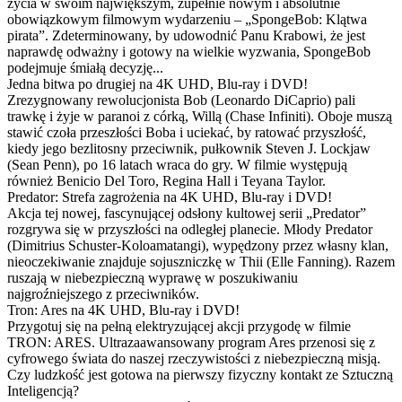
życia w swoim największym, zupełnie nowym i absolutnie
obowiązkowym filmowym wydarzeniu – „SpongeBob: Klątwa
pirata”. Zdeterminowany, by udowodnić Panu Krabowi, że jest
naprawdę odważny i gotowy na wielkie wyzwania, SpongeBob
podejmuje śmiałą decyzję...
Jedna bitwa po drugiej na 4K UHD, Blu-ray i DVD!
Zrezygnowany rewolucjonista Bob (Leonardo DiCaprio) pali
trawkę i żyje w paranoi z córką, Willą (Chase Infiniti). Oboje muszą
stawić czoła przeszłości Boba i uciekać, by ratować przyszłość,
kiedy jego bezlitosny przeciwnik, pułkownik Steven J. Lockjaw
(Sean Penn), po 16 latach wraca do gry. W filmie występują
również Benicio Del Toro, Regina Hall i Teyana Taylor.
Predator: Strefa zagrożenia na 4K UHD, Blu-ray i DVD!
Akcja tej nowej, fascynującej odsłony kultowej serii „Predator”
rozgrywa się w przyszłości na odległej planecie. Młody Predator
(Dimitrius Schuster-Koloamatangi), wypędzony przez własny klan,
nieoczekiwanie znajduje sojuszniczkę w Thii (Elle Fanning). Razem
ruszają w niebezpieczną wyprawę w poszukiwaniu
najgroźniejszego z przeciwników.
Tron: Ares na 4K UHD, Blu-ray i DVD!
Przygotuj się na pełną elektryzującej akcji przygodę w filmie
TRON: ARES. Ultrazaawansowany program Ares przenosi się z
cyfrowego świata do naszej rzeczywistości z niebezpieczną misją.
Czy ludzkość jest gotowa na pierwszy fizyczny kontakt ze Sztuczną
Inteligencją?