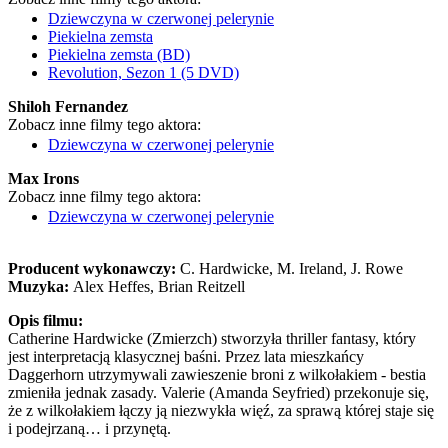
Dziewczyna w czerwonej pelerynie
Piekielna zemsta
Piekielna zemsta (BD)
Revolution, Sezon 1 (5 DVD)
Shiloh Fernandez
Zobacz inne filmy tego aktora:
Dziewczyna w czerwonej pelerynie
Max Irons
Zobacz inne filmy tego aktora:
Dziewczyna w czerwonej pelerynie
Producent wykonawczy:
C. Hardwicke, M. Ireland, J. Rowe
Muzyka:
Alex Heffes, Brian Reitzell
Opis filmu:
Catherine Hardwicke (Zmierzch) stworzyła thriller fantasy, który
jest interpretacją klasycznej baśni. Przez lata mieszkańcy
Daggerhorn utrzymywali zawieszenie broni z wilkołakiem - bestia
zmieniła jednak zasady. Valerie (Amanda Seyfried) przekonuje się,
że z wilkołakiem łączy ją niezwykła więź, za sprawą której staje się
i podejrzaną… i przynętą.