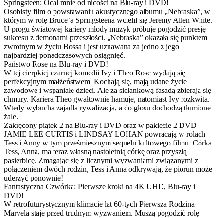
Springsteen: Ocal mnie od nicości na Blu-ray i DVD!
Osobisty film o powstawaniu akustycznego albumu „Nebraska”, w
którym w rolę Bruce’a Springsteena wcielił się Jeremy Allen White.
U progu światowej kariery młody muzyk próbuje pogodzić presję
sukcesu z demonami przeszłości. „Nebraska” okazała się punktem
zwrotnym w życiu Bossa i jest uznawana za jedno z jego
najbardziej ponadczasowych osiągnięć.
Państwo Rose na Blu-ray i DVD!
W tej cierpkiej czarnej komedii Ivy i Theo Rose wydają się
perfekcyjnym małżeństwem. Kochają się, mają udane życie
zawodowe i wspaniałe dzieci. Ale za sielankową fasadą zbierają się
chmury. Kariera Theo gwałtownie hamuje, natomiast Ivy rozkwita.
Wtedy wybucha zajadła rywalizacja, a do głosu dochodzą tłumione
żale.
Zakręcony piątek 2 na Blu-ray i DVD oraz w pakiecie 2 DVD
JAMIE LEE CURTIS i LINDSAY LOHAN powracają w rolach
Tess i Anny w tym prześmiesznym sequelu kultowego filmu. Córka
Tess, Anna, ma teraz własną nastoletnią córkę oraz przyszłą
pasierbicę. Zmagając się z licznymi wyzwaniami związanymi z
połączeniem dwóch rodzin, Tess i Anna odkrywają, że piorun może
uderzyć ponownie!
Fantastyczna Czwórka: Pierwsze kroki na 4K UHD, Blu-ray i
DVD!
W retrofuturystycznym klimacie lat 60-tych Pierwsza Rodzina
Marvela staje przed trudnym wyzwaniem. Muszą pogodzić rolę