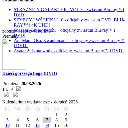
STRAŻNICY GALAKTYKI VOL 3 - zwiastun Blu-ray™ i
DVD
SZYBCY I WŚCIEKLI 10 - oficjalny zwiastun DVD, BLU-
RAY™ i 4K UHD!
Shazam! Gniew bogów - oficjalny zwiastun Blu-ray™ i
zobacz więcej zwiastunów »
DVD!
Premiery
Ant-Man i Osa: Kwantomania - oficjalny zwiastun Blu-ray™
i DVD!
Avatar 2: Istota wody - oficjalny zwiastun Blu-ray™ i DVD!
Dzieci gorszego boga (DVD)
Premiera:
28.08.2026
1 z 14
Kalendarium wydawnicze -
sierpień
2026
Pn
Wt
Śr
Cz
Pi
So
Ni
1
2
3
4
5
6
7
8
9
10
11
12
13
14
15
16