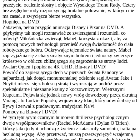
przeżycie, ocalenie siostry i objęcie Wysokiego Tronu Rady. Cztery
bezwzględne rody rozpoczynają brutalne polowanie, w którym nie
ma zasad, a zwycięzca bierze wszystko.
Hopnięci na DVD!
Zabawna, pełna przygód animacja Disney i Pixar na DVD. A
gdybyśmy tak mogli rozmawiać ze zwierzętami i rozumieli, co
mówią? Miłośniczka zwierząt, Mabel, korzysta z okazji, aby za
pomocą nowych technologii przenieść swoją świadomość do ciała
robotycznego bobra. Odkrywając tajemnice świata natury, Mabel
zaprzyjaźnia się z charyzmatycznym bobrem i jednoczy zwierzęce
królestwo w obliczu zbliżającego się zagrożenia ze strony ludzi.
Avatar: Ogień i popiół na 4K UHD, Blu-ray i DVD!
Powróć do zapierającego dech w piersiach świata Pandory w
najbardziej, jak dotąd, monumentalnej odsłonie sagi Avatar. Jake i
Neytiri mierzą się z bolesną stratą i wyruszają w podróż przez
spektakularne i nieznane krainy z koczowniczymi Wietrznymi
Kupcami. Pojawia się jednak nowy wróg dowodzony przez okrutną
Varang - to Ludzie Popiołu, wojowniczy klan, który odwrócił się od
Eywy i zerwał z pradawnymi tradycjami Na'vi.
Pomocy na Blu-ray i DVD!
W tym tętniącym czarnym humorem thrillerze psychologicznym
dwoje współpracowników (Rachel McAdams i Dylan O’Brien),
którzy jako jedyni uchodzą z życiem z katastrofy samolotu, trafia na
bezludną wyspę. Aby przetrwać, muszą przezwyciężyć wzajemną
niechęć i nauczyć się współpracować. Biurowe zasady już tu nie