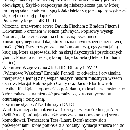
obowiązują. Szybko rozpoczyna się niebezpieczna gra, w której
bronią są siła charakteru i spryt. Jak daleko się posuną, by wydostać
się z tej mrocznej pułapki?
Podziemny krąg na 4K UHD!
Mroczna, przewrotna satyra Davida Finchera z Bradem Pittem i
Edwardem Nortonem w rolach głównych. Popisowy występ
Nortona jako cierpiącego na chroniczną bezsenność
konsumpcyjnego maniaka, który poznaje cynicznego sprzedawcę
mydła (Pitt). Razem wyruszają na buntowniczą, egzystencjalną
krucjatę, która zaprowadzi ich na skraj fizycznych i psychicznych
granic. Ponadto ich relację komplikuje kobieta (Helena Bonham
Carter).
Wichrowe Wzgórza - na 4K UHD, Blu-ray i DVD!
„Wichrowe Wzgórza” Emerald Fennell, to odważna i oryginalna
interpretacja jednej z najwspanialszych historii miłosnych wszech
czasów. Margot Robbie jako Cathy oraz Jacob Elordi w roli
Heathcliffa. Epicka opowieść o pożądaniu, miłości i szaleństwie, w
której zakazana namiętność przeradza się z romantycznej w
odurzającą i toksyczną.
Czy mnie słychac? Na Blu-ray i DVD!
W obliczu rozpadu małżeństwa i kryzysu wieku średniego Alex
(Will Arnett) próbuje odnaleźć sens życia na nowojorskiej scenie
komediowej. Tymczasem Tess (Laura Dern) mierzy się z
poświęceniami, które poniosła dla rodziny. Sytuacja zmusza ich do