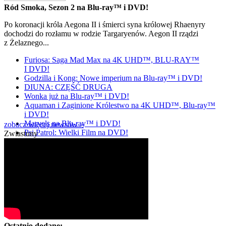
Ród Smoka, Sezon 2 na Blu-ray™ i DVD!
Po koronacji króla Aegona II i śmierci syna królowej Rhaenyry
dochodzi do rozłamu w rodzie Targaryenów. Aegon II rządzi
z Żelaznego...
Furiosa: Saga Mad Max na 4K UHD™, BLU-RAY™
I DVD!
Godzilla i Kong: Nowe imperium na Blu-ray™ i DVD!
DIUNA: CZĘŚĆ DRUGA
Wonka już na Blu-ray™ i DVD!
Aquaman i Zaginione Królestwo na 4K UHD™, Blu-ray™
i DVD!
Marvels na Blu-ray™ i DVD!
zobacz więcej newsów »
Psi Patrol: Wielki Film na DVD!
Zwiastuny
Ostatnio dodane: