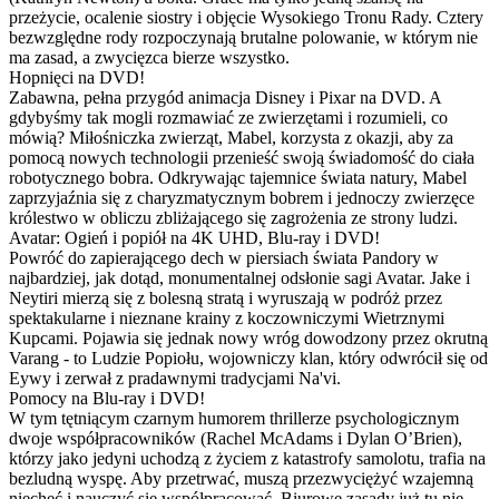
przeżycie, ocalenie siostry i objęcie Wysokiego Tronu Rady. Cztery
bezwzględne rody rozpoczynają brutalne polowanie, w którym nie
ma zasad, a zwycięzca bierze wszystko.
Hopnięci na DVD!
Zabawna, pełna przygód animacja Disney i Pixar na DVD. A
gdybyśmy tak mogli rozmawiać ze zwierzętami i rozumieli, co
mówią? Miłośniczka zwierząt, Mabel, korzysta z okazji, aby za
pomocą nowych technologii przenieść swoją świadomość do ciała
robotycznego bobra. Odkrywając tajemnice świata natury, Mabel
zaprzyjaźnia się z charyzmatycznym bobrem i jednoczy zwierzęce
królestwo w obliczu zbliżającego się zagrożenia ze strony ludzi.
Avatar: Ogień i popiół na 4K UHD, Blu-ray i DVD!
Powróć do zapierającego dech w piersiach świata Pandory w
najbardziej, jak dotąd, monumentalnej odsłonie sagi Avatar. Jake i
Neytiri mierzą się z bolesną stratą i wyruszają w podróż przez
spektakularne i nieznane krainy z koczowniczymi Wietrznymi
Kupcami. Pojawia się jednak nowy wróg dowodzony przez okrutną
Varang - to Ludzie Popiołu, wojowniczy klan, który odwrócił się od
Eywy i zerwał z pradawnymi tradycjami Na'vi.
Pomocy na Blu-ray i DVD!
W tym tętniącym czarnym humorem thrillerze psychologicznym
dwoje współpracowników (Rachel McAdams i Dylan O’Brien),
którzy jako jedyni uchodzą z życiem z katastrofy samolotu, trafia na
bezludną wyspę. Aby przetrwać, muszą przezwyciężyć wzajemną
niechęć i nauczyć się współpracować. Biurowe zasady już tu nie