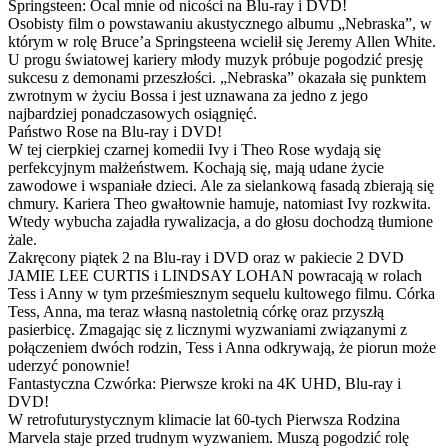
Springsteen: Ocal mnie od nicości na Blu-ray i DVD!
Osobisty film o powstawaniu akustycznego albumu „Nebraska”, w
którym w rolę Bruce’a Springsteena wcielił się Jeremy Allen White.
U progu światowej kariery młody muzyk próbuje pogodzić presję
sukcesu z demonami przeszłości. „Nebraska” okazała się punktem
zwrotnym w życiu Bossa i jest uznawana za jedno z jego
najbardziej ponadczasowych osiągnięć.
Państwo Rose na Blu-ray i DVD!
W tej cierpkiej czarnej komedii Ivy i Theo Rose wydają się
perfekcyjnym małżeństwem. Kochają się, mają udane życie
zawodowe i wspaniałe dzieci. Ale za sielankową fasadą zbierają się
chmury. Kariera Theo gwałtownie hamuje, natomiast Ivy rozkwita.
Wtedy wybucha zajadła rywalizacja, a do głosu dochodzą tłumione
żale.
Zakręcony piątek 2 na Blu-ray i DVD oraz w pakiecie 2 DVD
JAMIE LEE CURTIS i LINDSAY LOHAN powracają w rolach
Tess i Anny w tym prześmiesznym sequelu kultowego filmu. Córka
Tess, Anna, ma teraz własną nastoletnią córkę oraz przyszłą
pasierbicę. Zmagając się z licznymi wyzwaniami związanymi z
połączeniem dwóch rodzin, Tess i Anna odkrywają, że piorun może
uderzyć ponownie!
Fantastyczna Czwórka: Pierwsze kroki na 4K UHD, Blu-ray i
DVD!
W retrofuturystycznym klimacie lat 60-tych Pierwsza Rodzina
Marvela staje przed trudnym wyzwaniem. Muszą pogodzić rolę