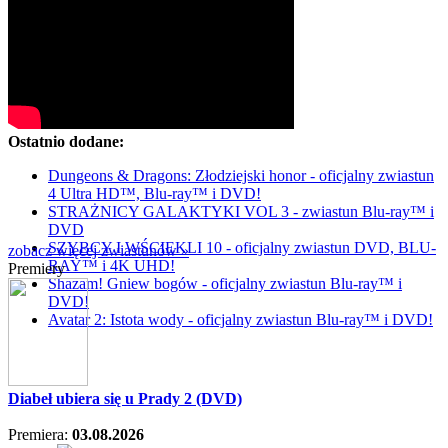
Ostatnio dodane:
Dungeons & Dragons: Złodziejski honor - oficjalny zwiastun
4 Ultra HD™, Blu-ray™ i DVD!
STRAŻNICY GALAKTYKI VOL 3 - zwiastun Blu-ray™ i
DVD
SZYBCY I WŚCIEKLI 10 - oficjalny zwiastun DVD, BLU-
zobacz więcej zwiastunów »
RAY™ i 4K UHD!
Premiery
Shazam! Gniew bogów - oficjalny zwiastun Blu-ray™ i
DVD!
Avatar 2: Istota wody - oficjalny zwiastun Blu-ray™ i DVD!
Diabeł ubiera się u Prady 2 (DVD)
Premiera:
03.08.2026