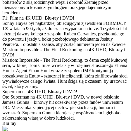
bohaterów z siłą rodzinnych więzi i obronić Ziemię przed
nienasyconym kosmicznym bogiem oraz jego tajemniczym
heroldem...
F1: Film na 4K UHD, Blu-ray i DVD!
Sonny Hayes był najbardziej obiecującym zjawiskiem FORMUŁY
1® w latach 90-tych, aż do czasu wypadku na torze. Trzydzieści lat
później dawny kolega z zespołu, Ruben Cervantes, przekonuje go
do powrotu i jazdy u boku przebojowego debiutanta Joshuy
Pearce’a. To ostatnia szansa, aby zostać numerem jeden na świecie.
Mission: Impossible - The Final Reckoning na 4K UHD, Blu-ray i
DVD!
Mission: Impossible - The Final Reckoning, to ósma część kultowej
serii, w której Tom Cruise wciela się w rolę nieustraszonego Ethana
Hunta. Agent Ethan Hunt wraz z zespołem IMF kontynuują
poszukiwania Entity - sztucznej inteligencji, która zinfiltrowała sieci
wywiadowcze całego świata. Hunt ściga się z czasem, by uratować
świat, który znamy.
Superman na 4K UHD, Blu-ray i DVD!
Oto Superman na 4K UHD, Blu-ray i DVD, w nowej odsłonie
Jamesa Gunna – kinowy hit oczekiwany przez fanów uniwersum
DC. Mieszanka zapierającej dech w piersiach akcji, humoru i
wzruszeń. Superman Gunna kieruje się współczuciem i głęboko
zakorzenioną wiarą w dobro ludzkości.
Blu-ray