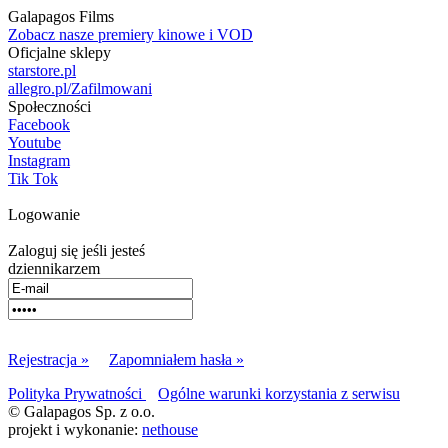
Galapagos Films
Zobacz nasze premiery kinowe i VOD
Oficjalne sklepy
starstore.pl
allegro.pl/Zafilmowani
Społeczności
Facebook
Youtube
Instagram
Tik Tok
Logowanie
Zaloguj się jeśli jesteś
dziennikarzem
Rejestracja »
Zapomniałem hasła »
Polityka Prywatności
Ogólne warunki korzystania z serwisu
© Galapagos Sp. z o.o.
projekt i wykonanie:
nethouse