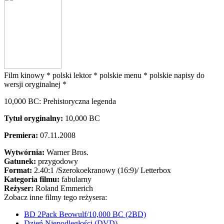
Film kinowy *
polski lektor *
polskie menu *
polskie napisy do
wersji oryginalnej *
10,000 BC: Prehistoryczna legenda
Tytuł oryginalny:
10,000 BC
Premiera:
07.11.2008
Wytwórnia:
Warner Bros.
Gatunek:
przygodowy
Format:
2.40:1
/Szerokoekranowy (16:9)/
Letterbox
Kategoria filmu:
fabularny
Reżyser:
Roland Emmerich
Zobacz inne filmy tego reżysera:
BD 2Pack Beowulf/10,000 BC (2BD)
Dzień Niepodległości (DVD)