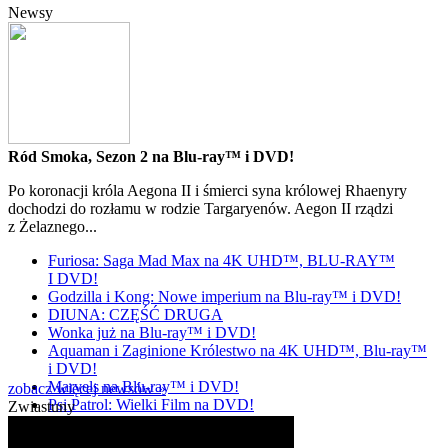
Newsy
Ród Smoka, Sezon 2 na Blu-ray™ i DVD!
Po koronacji króla Aegona II i śmierci syna królowej Rhaenyry
dochodzi do rozłamu w rodzie Targaryenów. Aegon II rządzi
z Żelaznego...
Furiosa: Saga Mad Max na 4K UHD™, BLU-RAY™
I DVD!
Godzilla i Kong: Nowe imperium na Blu-ray™ i DVD!
DIUNA: CZĘŚĆ DRUGA
Wonka już na Blu-ray™ i DVD!
Aquaman i Zaginione Królestwo na 4K UHD™, Blu-ray™
i DVD!
Marvels na Blu-ray™ i DVD!
zobacz więcej newsów »
Psi Patrol: Wielki Film na DVD!
Zwiastuny