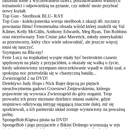
radzenia sobie z wychowaniem dzieci, poszukiwaniem własnych
tożsamości i odpowiedzią na pytanie, czy miłość może przybrać
nowy kształt.
Top Gun - Steelbook BLU- RAY
Top Gun - kolekcjonerska wersja steelbook z okazji 40. rocznicy
powstania filmu! Fenomenalna obsada wśród której znaleźli się Val
Kilmer, Kelly McGillis, Anthony Edwards, Meg Ryan, Tim Robbins
oraz niezrównany Tom Cruise jako Maverick, młody amerykański
as przestworzy, który chce wiele udowodnić, ale jeszcze więcej
musi się nauczyć.
Szympans na Blu-ray!
Ferie Lucy na tropikalnej wyspie miały być beztroskim czasem
spędzonym na plaży z przyjaciółmi, a okazały się walką o życie,
kiedy udomowiony szympans nieoczekiwanie wpadł w dziki szał, a
spokojna noc przerodziła się w chaotyczną batalię...
Zwierzogród 2 na DVD!
Detektywi Judy Hops i Nick Bajer depczą po piętach
nieuchwytnemu gadowi Grzesiowi Żmijewskiemu, którego
pojawienie się wywraca Zwierzogród do góry nogami. Trop
prowadzi ich przez nieznane dzielnice miasta ssaków, gdzie
stopniowo odkrywają intrygę sięgającą znacznie dalej, niż się
spodziewali, a ich partnerski układ zostaje wystawiony na poważną
próbę.
SpongeBob:Klątwa pirata na DVD!
SpongeBob i jego przyjaciele z Bikini Dolnego wyruszają w rejs