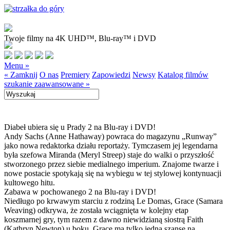
Twoje filmy na 4K UHD™, Blu-ray™ i DVD
Menu »
« Zamknij
O nas
Premiery
Zapowiedzi
Newsy
Katalog filmów
szukanie zaawansowane »
Diabeł ubiera się u Prady 2 na Blu-ray i DVD!
Andy Sachs (Anne Hathaway) powraca do magazynu „Runway”
jako nowa redaktorka działu reportaży. Tymczasem jej legendarna
była szefowa Miranda (Meryl Streep) staje do walki o przyszłość
stworzonego przez siebie medialnego imperium. Znajome twarze i
nowe postacie spotykają się na wybiegu w tej stylowej kontynuacji
kultowego hitu.
Zabawa w pochowanego 2 na Blu-ray i DVD!
Niedługo po krwawym starciu z rodziną Le Domas, Grace (Samara
Weaving) odkrywa, że została wciągnięta w kolejny etap
koszmarnej gry, tym razem z dawno niewidzianą siostrą Faith
(Kathryn Newton) u boku. Grace ma tylko jedną szansę na