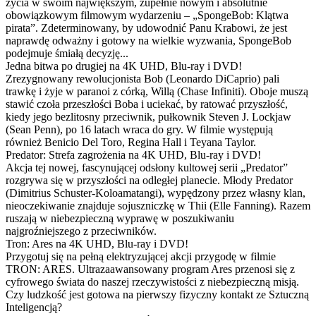
życia w swoim największym, zupełnie nowym i absolutnie
obowiązkowym filmowym wydarzeniu – „SpongeBob: Klątwa
pirata”. Zdeterminowany, by udowodnić Panu Krabowi, że jest
naprawdę odważny i gotowy na wielkie wyzwania, SpongeBob
podejmuje śmiałą decyzję...
Jedna bitwa po drugiej na 4K UHD, Blu-ray i DVD!
Zrezygnowany rewolucjonista Bob (Leonardo DiCaprio) pali
trawkę i żyje w paranoi z córką, Willą (Chase Infiniti). Oboje muszą
stawić czoła przeszłości Boba i uciekać, by ratować przyszłość,
kiedy jego bezlitosny przeciwnik, pułkownik Steven J. Lockjaw
(Sean Penn), po 16 latach wraca do gry. W filmie występują
również Benicio Del Toro, Regina Hall i Teyana Taylor.
Predator: Strefa zagrożenia na 4K UHD, Blu-ray i DVD!
Akcja tej nowej, fascynującej odsłony kultowej serii „Predator”
rozgrywa się w przyszłości na odległej planecie. Młody Predator
(Dimitrius Schuster-Koloamatangi), wypędzony przez własny klan,
nieoczekiwanie znajduje sojuszniczkę w Thii (Elle Fanning). Razem
ruszają w niebezpieczną wyprawę w poszukiwaniu
najgroźniejszego z przeciwników.
Tron: Ares na 4K UHD, Blu-ray i DVD!
Przygotuj się na pełną elektryzującej akcji przygodę w filmie
TRON: ARES. Ultrazaawansowany program Ares przenosi się z
cyfrowego świata do naszej rzeczywistości z niebezpieczną misją.
Czy ludzkość jest gotowa na pierwszy fizyczny kontakt ze Sztuczną
Inteligencją?