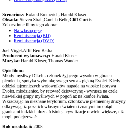
Scenariusz:
Roland Emmerich
, Harald Kloser
Obsada:
Steven Strait,
Camilla Belle,
Cliff Curtis
Zobacz inne filmy tego aktora:
Na własną rękę
Reminiscencja (BD)
Reminiscencja (DVD)
Joel Virgel,
Affif Ben Badra
Producent wykonawczy:
Harald Kloser
Muzyka:
Harald Kloser, Thomas Wander
Opis filmu:
Młody myśliwy D'Leh - członek żyjącego wysoko w górach
plemienia, spotyka wybrankę swego serca - piękną Evolet. Kiedy
oddział tajemniczych wojowników napada na wioskę i porywa
Evolet, młodzieniec, by ratować dziewczynę - wyrusza na czele
niewielkiej grupy myśliwych w pogoń aż na krańce świata.
Wkraczając na nieznane terytorium, członkowie plemiennej drużyny
odkrywają, iż poza ich własnym światem i znanymi im dotąd
granicami ludzkich doznań istnieją cywilizacje o wiele większe, niż
mogli podejrzewać.
Rok produkcji:
2008