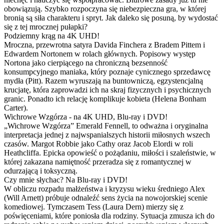
obowiązują. Szybko rozpoczyna się niebezpieczna gra, w której
bronią są siła charakteru i spryt. Jak daleko się posuną, by wydostać
się z tej mrocznej pułapki?
Podziemny krąg na 4K UHD!
Mroczna, przewrotna satyra Davida Finchera z Bradem Pittem i
Edwardem Nortonem w rolach głównych. Popisowy występ
Nortona jako cierpiącego na chroniczną bezsenność
konsumpcyjnego maniaka, który poznaje cynicznego sprzedawcę
mydła (Pitt). Razem wyruszają na buntowniczą, egzystencjalną
krucjatę, która zaprowadzi ich na skraj fizycznych i psychicznych
granic. Ponadto ich relację komplikuje kobieta (Helena Bonham
Carter).
Wichrowe Wzgórza - na 4K UHD, Blu-ray i DVD!
„Wichrowe Wzgórza” Emerald Fennell, to odważna i oryginalna
interpretacja jednej z najwspanialszych historii miłosnych wszech
czasów. Margot Robbie jako Cathy oraz Jacob Elordi w roli
Heathcliffa. Epicka opowieść o pożądaniu, miłości i szaleństwie, w
której zakazana namiętność przeradza się z romantycznej w
odurzającą i toksyczną.
Czy mnie słychac? Na Blu-ray i DVD!
W obliczu rozpadu małżeństwa i kryzysu wieku średniego Alex
(Will Arnett) próbuje odnaleźć sens życia na nowojorskiej scenie
komediowej. Tymczasem Tess (Laura Dern) mierzy się z
poświęceniami, które poniosła dla rodziny. Sytuacja zmusza ich do