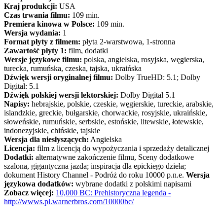
Kraj produkcji:
USA
Czas trwania filmu:
109 min.
Premiera kinowa w Polsce:
109 min.
Wersja wydania:
1
Format płyty z filmem:
płyta 2-warstwowa, 1-stronna
Zawartość płyty 1:
film, dodatki
Wersje językowe filmu:
polska, angielska, rosyjska, węgierska,
turecka, rumuńska, czeska, tajska, ukraińska
Dźwięk wersji oryginalnej filmu:
Dolby TrueHD: 5.1; Dolby
Digital: 5.1
Dźwięk polskiej wersji lektorskiej:
Dolby Digital 5.1
Napisy:
hebrajskie, polskie, czeskie, węgierskie, tureckie, arabskie,
islandzkie, greckie, bułgarskie, chorwackie, rosyjskie, ukraińskie,
słoweńskie, rumuńskie, serbskie, estońskie, litewskie, łotewskie,
indonezyjskie, chińskie, tajskie
Wersja dla niesłyszących:
Angielska
Licencja:
film z licencją do wypożyczania i sprzedaży detalicznej
Dodatki:
alternatywne zakończenie filmu, Sceny dodatkowe
szalona, gigantyczna jazda; inspiracja dla epickiego dzieła;
dokument History Channel - Podróż do roku 10000 p.n.e.
Wersja
językowa dodatków:
wybrane dodatki z polskimi napisami
Zobacz więcej:
10,000 BC: Prehistoryczna legenda -
http://wwws.pl.warnerbros.com/10000bc/