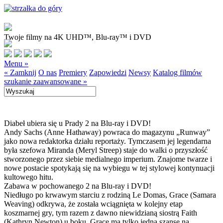
Twoje filmy na 4K UHD™, Blu-ray™ i DVD
Menu »
« Zamknij
O nas
Premiery
Zapowiedzi
Newsy
Katalog filmów
szukanie zaawansowane »
Diabeł ubiera się u Prady 2 na Blu-ray i DVD!
Andy Sachs (Anne Hathaway) powraca do magazynu „Runway”
jako nowa redaktorka działu reportaży. Tymczasem jej legendarna
była szefowa Miranda (Meryl Streep) staje do walki o przyszłość
stworzonego przez siebie medialnego imperium. Znajome twarze i
nowe postacie spotykają się na wybiegu w tej stylowej kontynuacji
kultowego hitu.
Zabawa w pochowanego 2 na Blu-ray i DVD!
Niedługo po krwawym starciu z rodziną Le Domas, Grace (Samara
Weaving) odkrywa, że została wciągnięta w kolejny etap
koszmarnej gry, tym razem z dawno niewidzianą siostrą Faith
(Kathryn Newton) u boku. Grace ma tylko jedną szansę na