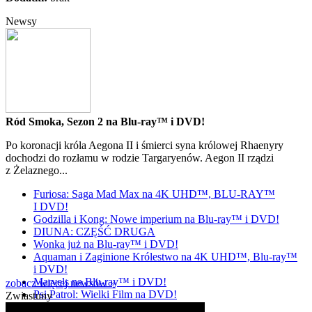
Newsy
Ród Smoka, Sezon 2 na Blu-ray™ i DVD!
Po koronacji króla Aegona II i śmierci syna królowej Rhaenyry
dochodzi do rozłamu w rodzie Targaryenów. Aegon II rządzi
z Żelaznego...
Furiosa: Saga Mad Max na 4K UHD™, BLU-RAY™
I DVD!
Godzilla i Kong: Nowe imperium na Blu-ray™ i DVD!
DIUNA: CZĘŚĆ DRUGA
Wonka już na Blu-ray™ i DVD!
Aquaman i Zaginione Królestwo na 4K UHD™, Blu-ray™
i DVD!
Marvels na Blu-ray™ i DVD!
zobacz więcej newsów »
Psi Patrol: Wielki Film na DVD!
Zwiastuny