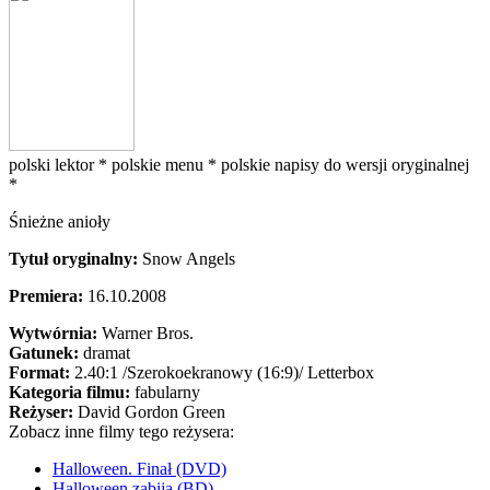
polski lektor *
polskie menu *
polskie napisy do wersji oryginalnej
*
Śnieżne anioły
Tytuł oryginalny:
Snow Angels
Premiera:
16.10.2008
Wytwórnia:
Warner Bros.
Gatunek:
dramat
Format:
2.40:1
/Szerokoekranowy (16:9)/
Letterbox
Kategoria filmu:
fabularny
Reżyser:
David Gordon Green
Zobacz inne filmy tego reżysera:
Halloween. Finał (DVD)
Halloween zabija (BD)