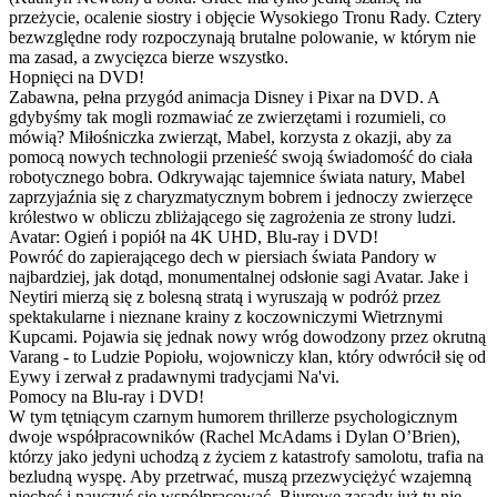
przeżycie, ocalenie siostry i objęcie Wysokiego Tronu Rady. Cztery
bezwzględne rody rozpoczynają brutalne polowanie, w którym nie
ma zasad, a zwycięzca bierze wszystko.
Hopnięci na DVD!
Zabawna, pełna przygód animacja Disney i Pixar na DVD. A
gdybyśmy tak mogli rozmawiać ze zwierzętami i rozumieli, co
mówią? Miłośniczka zwierząt, Mabel, korzysta z okazji, aby za
pomocą nowych technologii przenieść swoją świadomość do ciała
robotycznego bobra. Odkrywając tajemnice świata natury, Mabel
zaprzyjaźnia się z charyzmatycznym bobrem i jednoczy zwierzęce
królestwo w obliczu zbliżającego się zagrożenia ze strony ludzi.
Avatar: Ogień i popiół na 4K UHD, Blu-ray i DVD!
Powróć do zapierającego dech w piersiach świata Pandory w
najbardziej, jak dotąd, monumentalnej odsłonie sagi Avatar. Jake i
Neytiri mierzą się z bolesną stratą i wyruszają w podróż przez
spektakularne i nieznane krainy z koczowniczymi Wietrznymi
Kupcami. Pojawia się jednak nowy wróg dowodzony przez okrutną
Varang - to Ludzie Popiołu, wojowniczy klan, który odwrócił się od
Eywy i zerwał z pradawnymi tradycjami Na'vi.
Pomocy na Blu-ray i DVD!
W tym tętniącym czarnym humorem thrillerze psychologicznym
dwoje współpracowników (Rachel McAdams i Dylan O’Brien),
którzy jako jedyni uchodzą z życiem z katastrofy samolotu, trafia na
bezludną wyspę. Aby przetrwać, muszą przezwyciężyć wzajemną
niechęć i nauczyć się współpracować. Biurowe zasady już tu nie