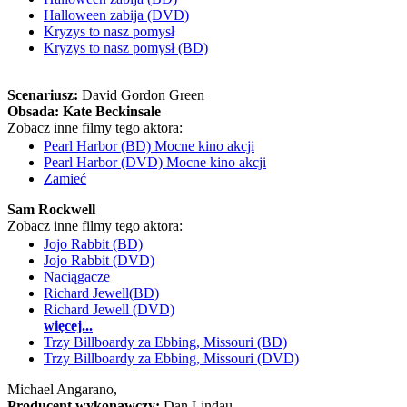
Halloween zabija (DVD)
Kryzys to nasz pomysł
Kryzys to nasz pomysł (BD)
Scenariusz:
David Gordon Green
Obsada:
Kate Beckinsale
Zobacz inne filmy tego aktora:
Pearl Harbor (BD) Mocne kino akcji
Pearl Harbor (DVD) Mocne kino akcji
Zamieć
Sam Rockwell
Zobacz inne filmy tego aktora:
Jojo Rabbit (BD)
Jojo Rabbit (DVD)
Naciągacze
Richard Jewell(BD)
Richard Jewell (DVD)
więcej...
Trzy Billboardy za Ebbing, Missouri (BD)
Trzy Billboardy za Ebbing, Missouri (DVD)
Michael Angarano,
Producent wykonawczy:
Dan Lindau