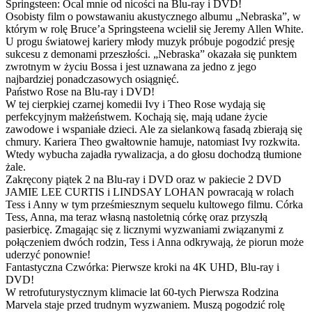
Springsteen: Ocal mnie od nicości na Blu-ray i DVD!
Osobisty film o powstawaniu akustycznego albumu „Nebraska”, w
którym w rolę Bruce’a Springsteena wcielił się Jeremy Allen White.
U progu światowej kariery młody muzyk próbuje pogodzić presję
sukcesu z demonami przeszłości. „Nebraska” okazała się punktem
zwrotnym w życiu Bossa i jest uznawana za jedno z jego
najbardziej ponadczasowych osiągnięć.
Państwo Rose na Blu-ray i DVD!
W tej cierpkiej czarnej komedii Ivy i Theo Rose wydają się
perfekcyjnym małżeństwem. Kochają się, mają udane życie
zawodowe i wspaniałe dzieci. Ale za sielankową fasadą zbierają się
chmury. Kariera Theo gwałtownie hamuje, natomiast Ivy rozkwita.
Wtedy wybucha zajadła rywalizacja, a do głosu dochodzą tłumione
żale.
Zakręcony piątek 2 na Blu-ray i DVD oraz w pakiecie 2 DVD
JAMIE LEE CURTIS i LINDSAY LOHAN powracają w rolach
Tess i Anny w tym prześmiesznym sequelu kultowego filmu. Córka
Tess, Anna, ma teraz własną nastoletnią córkę oraz przyszłą
pasierbicę. Zmagając się z licznymi wyzwaniami związanymi z
połączeniem dwóch rodzin, Tess i Anna odkrywają, że piorun może
uderzyć ponownie!
Fantastyczna Czwórka: Pierwsze kroki na 4K UHD, Blu-ray i
DVD!
W retrofuturystycznym klimacie lat 60-tych Pierwsza Rodzina
Marvela staje przed trudnym wyzwaniem. Muszą pogodzić rolę