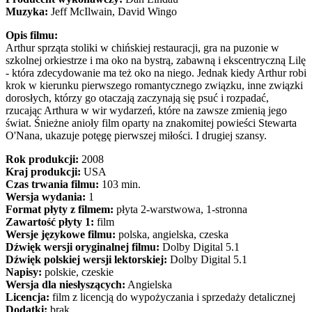
Muzyka:
Jeff McIlwain, David Wingo
Opis filmu:
Arthur sprząta stoliki w chińskiej restauracji, gra na puzonie w
szkolnej orkiestrze i ma oko na bystrą, zabawną i ekscentryczną Lilę
- która zdecydowanie ma też oko na niego. Jednak kiedy Arthur robi
krok w kierunku pierwszego romantycznego związku, inne związki
dorosłych, którzy go otaczają zaczynają się psuć i rozpadać,
rzucając Arthura w wir wydarzeń, które na zawsze zmienią jego
świat. Śnieżne anioły film oparty na znakomitej powieści Stewarta
O'Nana, ukazuje potęgę pierwszej miłości. I drugiej szansy.
Rok produkcji:
2008
Kraj produkcji:
USA
Czas trwania filmu:
103 min.
Wersja wydania:
1
Format płyty z filmem:
płyta 2-warstwowa, 1-stronna
Zawartość płyty 1:
film
Wersje językowe filmu:
polska, angielska, czeska
Dźwięk wersji oryginalnej filmu:
Dolby Digital 5.1
Dźwięk polskiej wersji lektorskiej:
Dolby Digital 5.1
Napisy:
polskie, czeskie
Wersja dla niesłyszących:
Angielska
Licencja:
film z licencją do wypożyczania i sprzedaży detalicznej
Dodatki:
brak