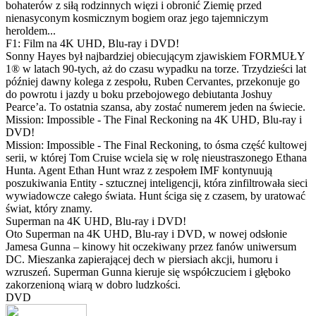
bohaterów z siłą rodzinnych więzi i obronić Ziemię przed
nienasyconym kosmicznym bogiem oraz jego tajemniczym
heroldem...
F1: Film na 4K UHD, Blu-ray i DVD!
Sonny Hayes był najbardziej obiecującym zjawiskiem FORMUŁY
1® w latach 90-tych, aż do czasu wypadku na torze. Trzydzieści lat
później dawny kolega z zespołu, Ruben Cervantes, przekonuje go
do powrotu i jazdy u boku przebojowego debiutanta Joshuy
Pearce’a. To ostatnia szansa, aby zostać numerem jeden na świecie.
Mission: Impossible - The Final Reckoning na 4K UHD, Blu-ray i
DVD!
Mission: Impossible - The Final Reckoning, to ósma część kultowej
serii, w której Tom Cruise wciela się w rolę nieustraszonego Ethana
Hunta. Agent Ethan Hunt wraz z zespołem IMF kontynuują
poszukiwania Entity - sztucznej inteligencji, która zinfiltrowała sieci
wywiadowcze całego świata. Hunt ściga się z czasem, by uratować
świat, który znamy.
Superman na 4K UHD, Blu-ray i DVD!
Oto Superman na 4K UHD, Blu-ray i DVD, w nowej odsłonie
Jamesa Gunna – kinowy hit oczekiwany przez fanów uniwersum
DC. Mieszanka zapierającej dech w piersiach akcji, humoru i
wzruszeń. Superman Gunna kieruje się współczuciem i głęboko
zakorzenioną wiarą w dobro ludzkości.
DVD