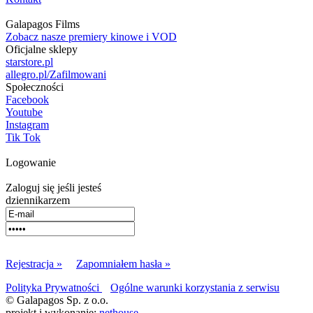
Galapagos Films
Zobacz nasze premiery kinowe i VOD
Oficjalne sklepy
starstore.pl
allegro.pl/Zafilmowani
Społeczności
Facebook
Youtube
Instagram
Tik Tok
Logowanie
Zaloguj się jeśli jesteś
dziennikarzem
Rejestracja »
Zapomniałem hasła »
Polityka Prywatności
Ogólne warunki korzystania z serwisu
© Galapagos Sp. z o.o.
projekt i wykonanie:
nethouse