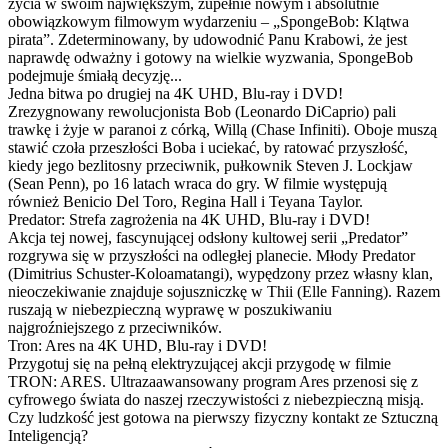
życia w swoim największym, zupełnie nowym i absolutnie
obowiązkowym filmowym wydarzeniu – „SpongeBob: Klątwa
pirata”. Zdeterminowany, by udowodnić Panu Krabowi, że jest
naprawdę odważny i gotowy na wielkie wyzwania, SpongeBob
podejmuje śmiałą decyzję...
Jedna bitwa po drugiej na 4K UHD, Blu-ray i DVD!
Zrezygnowany rewolucjonista Bob (Leonardo DiCaprio) pali
trawkę i żyje w paranoi z córką, Willą (Chase Infiniti). Oboje muszą
stawić czoła przeszłości Boba i uciekać, by ratować przyszłość,
kiedy jego bezlitosny przeciwnik, pułkownik Steven J. Lockjaw
(Sean Penn), po 16 latach wraca do gry. W filmie występują
również Benicio Del Toro, Regina Hall i Teyana Taylor.
Predator: Strefa zagrożenia na 4K UHD, Blu-ray i DVD!
Akcja tej nowej, fascynującej odsłony kultowej serii „Predator”
rozgrywa się w przyszłości na odległej planecie. Młody Predator
(Dimitrius Schuster-Koloamatangi), wypędzony przez własny klan,
nieoczekiwanie znajduje sojuszniczkę w Thii (Elle Fanning). Razem
ruszają w niebezpieczną wyprawę w poszukiwaniu
najgroźniejszego z przeciwników.
Tron: Ares na 4K UHD, Blu-ray i DVD!
Przygotuj się na pełną elektryzującej akcji przygodę w filmie
TRON: ARES. Ultrazaawansowany program Ares przenosi się z
cyfrowego świata do naszej rzeczywistości z niebezpieczną misją.
Czy ludzkość jest gotowa na pierwszy fizyczny kontakt ze Sztuczną
Inteligencją?