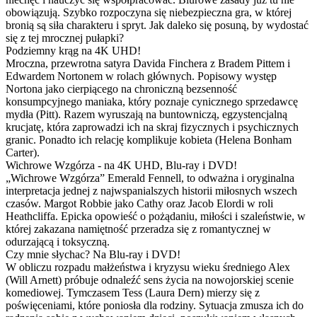
obowiązują. Szybko rozpoczyna się niebezpieczna gra, w której
bronią są siła charakteru i spryt. Jak daleko się posuną, by wydostać
się z tej mrocznej pułapki?
Podziemny krąg na 4K UHD!
Mroczna, przewrotna satyra Davida Finchera z Bradem Pittem i
Edwardem Nortonem w rolach głównych. Popisowy występ
Nortona jako cierpiącego na chroniczną bezsenność
konsumpcyjnego maniaka, który poznaje cynicznego sprzedawcę
mydła (Pitt). Razem wyruszają na buntowniczą, egzystencjalną
krucjatę, która zaprowadzi ich na skraj fizycznych i psychicznych
granic. Ponadto ich relację komplikuje kobieta (Helena Bonham
Carter).
Wichrowe Wzgórza - na 4K UHD, Blu-ray i DVD!
„Wichrowe Wzgórza” Emerald Fennell, to odważna i oryginalna
interpretacja jednej z najwspanialszych historii miłosnych wszech
czasów. Margot Robbie jako Cathy oraz Jacob Elordi w roli
Heathcliffa. Epicka opowieść o pożądaniu, miłości i szaleństwie, w
której zakazana namiętność przeradza się z romantycznej w
odurzającą i toksyczną.
Czy mnie słychac? Na Blu-ray i DVD!
W obliczu rozpadu małżeństwa i kryzysu wieku średniego Alex
(Will Arnett) próbuje odnaleźć sens życia na nowojorskiej scenie
komediowej. Tymczasem Tess (Laura Dern) mierzy się z
poświęceniami, które poniosła dla rodziny. Sytuacja zmusza ich do