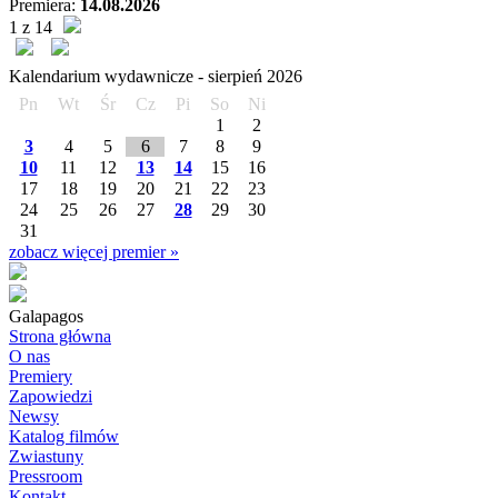
Premiera:
14.08.2026
1 z 14
Kalendarium wydawnicze -
sierpień
2026
Pn
Wt
Śr
Cz
Pi
So
Ni
1
2
3
4
5
6
7
8
9
10
11
12
13
14
15
16
17
18
19
20
21
22
23
24
25
26
27
28
29
30
31
zobacz więcej premier »
Galapagos
Strona główna
O nas
Premiery
Zapowiedzi
Newsy
Katalog filmów
Zwiastuny
Pressroom
Kontakt