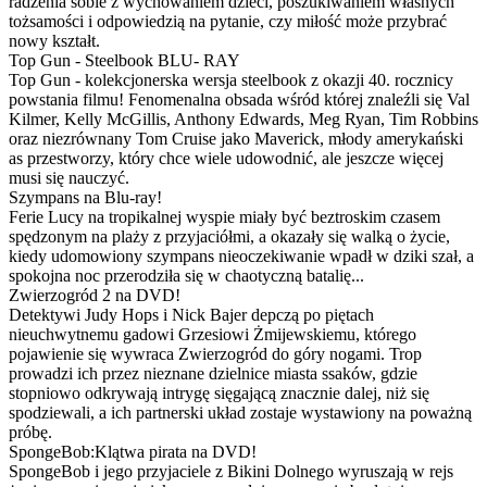
radzenia sobie z wychowaniem dzieci, poszukiwaniem własnych
tożsamości i odpowiedzią na pytanie, czy miłość może przybrać
nowy kształt.
Top Gun - Steelbook BLU- RAY
Top Gun - kolekcjonerska wersja steelbook z okazji 40. rocznicy
powstania filmu! Fenomenalna obsada wśród której znaleźli się Val
Kilmer, Kelly McGillis, Anthony Edwards, Meg Ryan, Tim Robbins
oraz niezrównany Tom Cruise jako Maverick, młody amerykański
as przestworzy, który chce wiele udowodnić, ale jeszcze więcej
musi się nauczyć.
Szympans na Blu-ray!
Ferie Lucy na tropikalnej wyspie miały być beztroskim czasem
spędzonym na plaży z przyjaciółmi, a okazały się walką o życie,
kiedy udomowiony szympans nieoczekiwanie wpadł w dziki szał, a
spokojna noc przerodziła się w chaotyczną batalię...
Zwierzogród 2 na DVD!
Detektywi Judy Hops i Nick Bajer depczą po piętach
nieuchwytnemu gadowi Grzesiowi Żmijewskiemu, którego
pojawienie się wywraca Zwierzogród do góry nogami. Trop
prowadzi ich przez nieznane dzielnice miasta ssaków, gdzie
stopniowo odkrywają intrygę sięgającą znacznie dalej, niż się
spodziewali, a ich partnerski układ zostaje wystawiony na poważną
próbę.
SpongeBob:Klątwa pirata na DVD!
SpongeBob i jego przyjaciele z Bikini Dolnego wyruszają w rejs