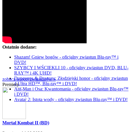
Ostatnio dodane:
Shazam! Gniew bogów - oficjalny zwiastun Blu-ray™ i
DVD!
SZYBCY I WŚCIEKLI 10 - oficjalny zwiastun DVD, BLU-
RAY™ i 4K UHD!
Dungeons & Dragons: Złodziejski honor - oficjalny zwiastun
zobacz więcej zwiastunów »
4 Ultra HD™, Blu-ray™ i DVD!
Premiery
Ant-Man i Osa: Kwantomania - oficjalny zwiastun Blu-ray™
i DVD!
Avatar 2: Istota wody - oficjalny zwiastun Blu-ray™ i DVD!
Mortal Kombat II (BD)