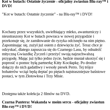
Kot w butach: Ostatnie życzenie - oficjalny zwiastun Blu-ray™ i
DVD!
"Kot w butach: Ostatnie życzenie" - na Blu-ray™ i DVD!
Kochany przez wszystkich, uwielbiający mleko, awanturniczy i
nieustraszony Kot w butach powraca w nowej przygodzie i
przekonuje się, że zamiłowanie do ryzyka odcisnęło na nim piętno.
Zapominając się, zużył już osiem z dziewięciu żyć. Teraz chce je
odzyskać, dlatego zapuszcza się do Czarnego Lasu, by odnaleźć
mityczną Gwiazdkę Życzeń i przeżyć swoją najzuchwalszą
przygodę. Mając już tylko jedno życie, będzie musiał ukorzyć się i
poprosić o pomoc byłą partnerkę Kitty Kociłapkę. Po drodze
dołączy do nich gadatliwy i wesoły piesek Perro. Tej trójce
bohaterów wciąż będą deptać po piętach najstraszniejsze baśniowe
postaci, w tym Złotowłosa i Trzy Misie.
Dostępna także kolekcja 2 filmów na DVD.
Czarna Pantera: Wakanda w moim sercu - oficjalny zwiastun
Blu-ray™ i DVD!