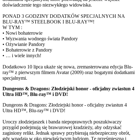
doświadczenie tego niezwykłego widowiska.
PONAD 3 GODZINY DODATKÓW SPECJALNYCH NA
BLU-RAY™ STEELBOOK I BLU-RAY™!
W TYM :
• Nowi bohaterowie
• Wyzwania wodnego świata Pandory
• Ożywianie Pandory
• Bohaterowie z Pandory
• … i wiele innych!
Dodatkowo 10 lipca ukaże się nowa, zremasterowana edycja Blu-
ray™ z pierwszym filmem Avatar (2009) oraz bogatymi dodatkami
specjalnymi.
Dungeons & Dragons: Złodziejski honor - oficjalny zwiastun 4
Ultra HD™, Blu-ray™ i DVD!
Dungeons & Dragons: Złodziejski honor - oficjalny zwiastun 4
Ultra HD™, Blu-ray™ i DVD!
Uroczy złodziejaszek i banda niepoprawnych poszukiwaczy
przygód podejmują się brawurowej kradzieży, aby odzyskać
zaginiony relikt. Jednak sprawy przybierają niebezpieczny obrót,
gdy wpadają w oko niewłaściwym ludziom. Tę prześmieszną i