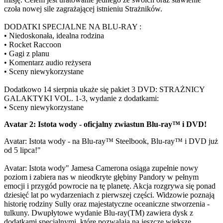
czoła nowej sile zagrażającej istnieniu Strażników.
DODATKI SPECJALNE NA BLU-RAY :
• Niedoskonała, idealna rodzina
• Rocket Raccoon
• Gagi z planu
• Komentarz audio reżysera
• Sceny niewykorzystane
Dodatkowo 14 sierpnia ukaże się pakiet 3 DVD: STRAŻNICY
GALAKTYKI VOL. 1-3, wydanie z dodatkami:
• Sceny niewykorzystane
Avatar 2: Istota wody - oficjalny zwiastun Blu-ray™ i DVD!
Avatar: Istota wody - na Blu-ray™ Steelbook, Blu-ray™ i DVD już
od 5 lipca!"
Avatar: Istota wody" Jamesa Camerona osiąga zupełnie nowy
poziom i zabiera nas w nieodkryte głębiny Pandory w pełnym
emocji i przygód powrocie na tę planetę. Akcja rozgrywa się ponad
dziesięć lat po wydarzeniach z pierwszej części. Widzowie poznają
historię rodziny Sully oraz majestatyczne oceaniczne stworzenia -
tulkuny. Dwupłytowe wydanie Blu-ray(TM) zawiera dysk z
dodatkami specjalnymi, które pozwalają na jeszcze większe