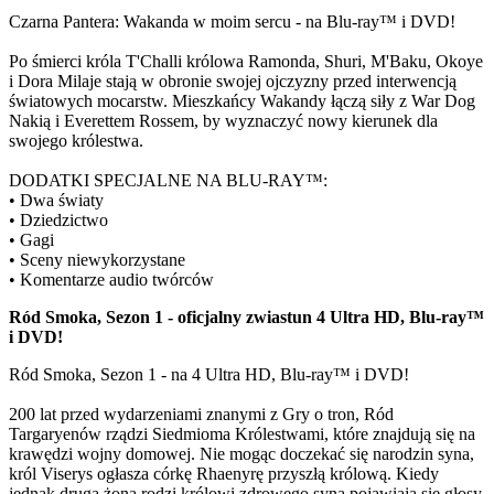
Czarna Pantera: Wakanda w moim sercu - na Blu-ray™ i DVD!
Po śmierci króla T'Challi królowa Ramonda, Shuri, M'Baku, Okoye
i Dora Milaje stają w obronie swojej ojczyzny przed interwencją
światowych mocarstw. Mieszkańcy Wakandy łączą siły z War Dog
Nakią i Everettem Rossem, by wyznaczyć nowy kierunek dla
swojego królestwa.
DODATKI SPECJALNE NA BLU-RAY™:
• Dwa światy
• Dziedzictwo
• Gagi
• Sceny niewykorzystane
• Komentarze audio twórców
Ród Smoka, Sezon 1 - oficjalny zwiastun 4 Ultra HD, Blu-ray™
i DVD!
Ród Smoka, Sezon 1 - na 4 Ultra HD, Blu-ray™ i DVD!
200 lat przed wydarzeniami znanymi z Gry o tron, Ród
Targaryenów rządzi Siedmioma Królestwami, które znajdują się na
krawędzi wojny domowej. Nie mogąc doczekać się narodzin syna,
król Viserys ogłasza córkę Rhaenyrę przyszłą królową. Kiedy
jednak druga żona rodzi królowi zdrowego syna pojawiają się głosy,