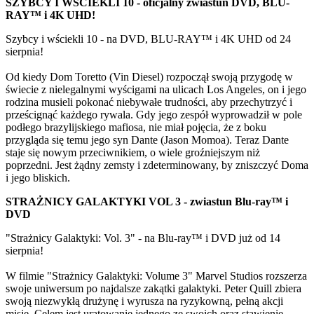
SZYBCY I WŚCIEKLI 10 - oficjalny zwiastun DVD, BLU-
RAY™ i 4K UHD!
Szybcy i wściekli 10 - na DVD, BLU-RAY™ i 4K UHD od 24
sierpnia!
Od kiedy Dom Toretto (Vin Diesel) rozpoczął swoją przygodę w
świecie z nielegalnymi wyścigami na ulicach Los Angeles, on i jego
rodzina musieli pokonać niebywałe trudności, aby przechytrzyć i
prześcignąć każdego rywala. Gdy jego zespół wyprowadził w pole
podłego brazylijskiego mafiosa, nie miał pojęcia, że z boku
przygląda się temu jego syn Dante (Jason Momoa). Teraz Dante
staje się nowym przeciwnikiem, o wiele groźniejszym niż
poprzedni. Jest żądny zemsty i zdeterminowany, by zniszczyć Doma
i jego bliskich.
STRAŻNICY GALAKTYKI VOL 3 - zwiastun Blu-ray™ i
DVD
"Strażnicy Galaktyki: Vol. 3" - na Blu-ray™ i DVD już od 14
sierpnia!
W filmie "Strażnicy Galaktyki: Volume 3" Marvel Studios rozszerza
swoje uniwersum po najdalsze zakątki galaktyki. Peter Quill zbiera
swoją niezwykłą drużynę i wyrusza na ryzykowną, pełną akcji
misję. Celem jest uratowanie jednego ze swoich oraz stawienie