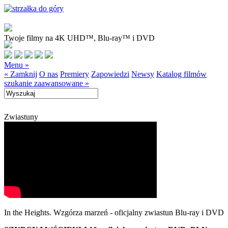
Twoje filmy na 4K UHD™, Blu-ray™ i DVD
Menu »
« Zamknij
O nas
Premiery
Zapowiedzi
Newsy
Katalog filmów
szukanie zaawansowane »
Zwiastuny
In the Heights. Wzgórza marzeń - oficjalny zwiastun Blu-ray i DVD