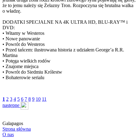
że to jemu należy się Żelazny Tron. Rozpoczyna się brutalna walka
o władzę.
DODATKI SPECJALNE NA 4K ULTRA HD, BLU-RAY™ i
DVD:
• Witamy w Westeros
• Nowe panowanie
• Powrót do Westeros
• Przed tańcem: ilustrowana historia z udziałem George’a R.R.
Martina
• Potęga wielkich rodów
• Znajome miejsca
• Powrót do Siedmiu Królestw
• Bohaterowie serialu
1
2
3
4
5
6
7
8
9
10
11
następne
Galapagos
Strona główna
O nas