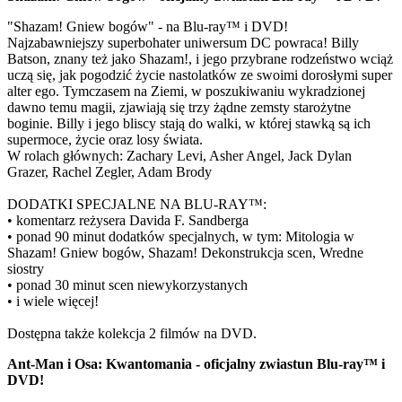
"Shazam! Gniew bogów" - na Blu-ray™ i DVD!
Najzabawniejszy superbohater uniwersum DC powraca! Billy
Batson, znany też jako Shazam!, i jego przybrane rodzeństwo wciąż
uczą się, jak pogodzić życie nastolatków ze swoimi dorosłymi super
alter ego. Tymczasem na Ziemi, w poszukiwaniu wykradzionej
dawno temu magii, zjawiają się trzy żądne zemsty starożytne
boginie. Billy i jego bliscy stają do walki, w której stawką są ich
supermoce, życie oraz losy świata.
W rolach głównych: Zachary Levi, Asher Angel, Jack Dylan
Grazer, Rachel Zegler, Adam Brody
DODATKI SPECJALNE NA BLU-RAY™:
• komentarz reżysera Davida F. Sandberga
• ponad 90 minut dodatków specjalnych, w tym: Mitologia w
Shazam! Gniew bogów, Shazam! Dekonstrukcja scen, Wredne
siostry
• ponad 30 minut scen niewykorzystanych
• i wiele więcej!
Dostępna także kolekcja 2 filmów na DVD.
Ant-Man i Osa: Kwantomania - oficjalny zwiastun Blu-ray™ i
DVD!