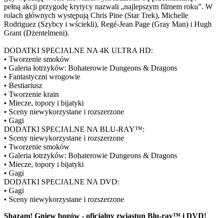
pełną akcji przygodę krytycy nazwali „najlepszym filmem roku”. W
rolach głównych występują Chris Pine (Star Trek), Michelle
Rodriguez (Szybcy i wściekli), Regé-Jean Page (Gray Man) i Hugh
Grant (Dżentelmeni).
DODATKI SPECJALNE NA 4K ULTRA HD:
• Tworzenie smoków
• Galeria łotrzyków: Bohaterowie Dungeons & Dragons
• Fantastyczni wrogowie
• Bestiariusz
• Tworzenie krain
• Miecze, topory i bijatyki
• Sceny niewykorzystane i rozszerzone
• Gagi
DODATKI SPECJALNE NA BLU-RAY™:
• Sceny niewykorzystane i rozszerzone
• Tworzenie smoków
• Galeria łotrzyków: Bohaterowie Dungeons & Dragons
• Miecze, topory i bijatyki
• Gagi
DODATKI SPECJALNE NA DVD:
• Gagi
• Sceny niewykorzystane i rozszerzone
Shazam! Gniew bogów - oficjalny zwiastun Blu-ray™ i DVD!