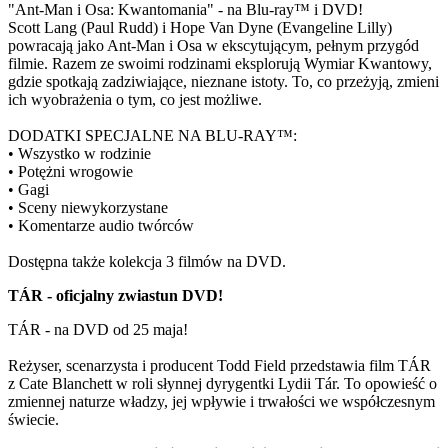
"Ant-Man i Osa: Kwantomania" - na Blu-ray™ i DVD!
Scott Lang (Paul Rudd) i Hope Van Dyne (Evangeline Lilly)
powracają jako Ant-Man i Osa w ekscytującym, pełnym przygód
filmie. Razem ze swoimi rodzinami eksplorują Wymiar Kwantowy,
gdzie spotkają zadziwiające, nieznane istoty. To, co przeżyją, zmieni
ich wyobrażenia o tym, co jest możliwe.
DODATKI SPECJALNE NA BLU-RAY™:
• Wszystko w rodzinie
• Potężni wrogowie
• Gagi
• Sceny niewykorzystane
• Komentarze audio twórców
Dostępna także kolekcja 3 filmów na DVD.
TÁR - oficjalny zwiastun DVD!
TÁR - na DVD od 25 maja!
Reżyser, scenarzysta i producent Todd Field przedstawia film TÁR
z Cate Blanchett w roli słynnej dyrygentki Lydii Tár. To opowieść o
zmiennej naturze władzy, jej wpływie i trwałości we współczesnym
świecie.