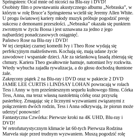
Springsteen: Ocal mnie od nicości na Blu-ray i DVD!
Osobisty film o powstawaniu akustycznego albumu „Nebraska”, w
którym w rolę Bruce’a Springsteena wcielił się Jeremy Allen White.
U progu światowej kariery młody muzyk próbuje pogodzić presję
sukcesu z demonami przeszłości. „Nebraska” okazała się punktem
zwrotnym w życiu Bossa i jest uznawana za jedno z jego
najbardziej ponadczasowych osiągnięć.
Państwo Rose na Blu-ray i DVD!
W tej cierpkiej czarnej komedii Ivy i Theo Rose wydają się
perfekcyjnym małżeństwem. Kochają się, mają udane życie
zawodowe i wspaniałe dzieci. Ale za sielankową fasadą zbierają się
chmury. Kariera Theo gwałtownie hamuje, natomiast Ivy rozkwita.
Wtedy wybucha zajadła rywalizacja, a do głosu dochodzą tłumione
żale.
Zakręcony piątek 2 na Blu-ray i DVD oraz w pakiecie 2 DVD
JAMIE LEE CURTIS i LINDSAY LOHAN powracają w rolach
Tess i Anny w tym prześmiesznym sequelu kultowego filmu. Córka
Tess, Anna, ma teraz własną nastoletnią córkę oraz przyszłą
pasierbicę. Zmagając się z licznymi wyzwaniami związanymi z
połączeniem dwóch rodzin, Tess i Anna odkrywają, że piorun może
uderzyć ponownie!
Fantastyczna Czwórka: Pierwsze kroki na 4K UHD, Blu-ray i
DVD!
W retrofuturystycznym klimacie lat 60-tych Pierwsza Rodzina
Marvela staje przed trudnym wyzwaniem. Muszą pogodzić rolę