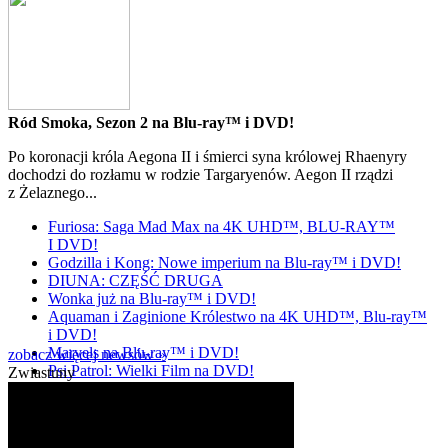
Ród Smoka, Sezon 2 na Blu-ray™ i DVD!
Po koronacji króla Aegona II i śmierci syna królowej Rhaenyry
dochodzi do rozłamu w rodzie Targaryenów. Aegon II rządzi
z Żelaznego...
Furiosa: Saga Mad Max na 4K UHD™, BLU-RAY™
I DVD!
Godzilla i Kong: Nowe imperium na Blu-ray™ i DVD!
DIUNA: CZĘŚĆ DRUGA
Wonka już na Blu-ray™ i DVD!
Aquaman i Zaginione Królestwo na 4K UHD™, Blu-ray™
i DVD!
Marvels na Blu-ray™ i DVD!
zobacz więcej newsów »
Psi Patrol: Wielki Film na DVD!
Zwiastuny