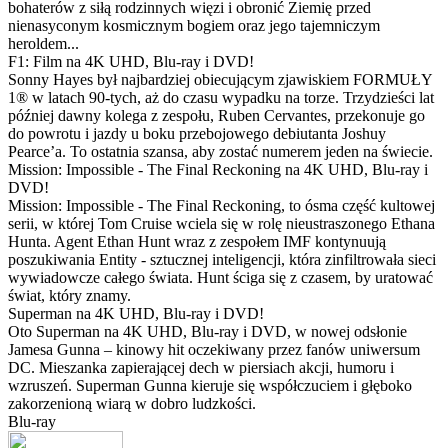
bohaterów z siłą rodzinnych więzi i obronić Ziemię przed
nienasyconym kosmicznym bogiem oraz jego tajemniczym
heroldem...
F1: Film na 4K UHD, Blu-ray i DVD!
Sonny Hayes był najbardziej obiecującym zjawiskiem FORMUŁY
1® w latach 90-tych, aż do czasu wypadku na torze. Trzydzieści lat
później dawny kolega z zespołu, Ruben Cervantes, przekonuje go
do powrotu i jazdy u boku przebojowego debiutanta Joshuy
Pearce’a. To ostatnia szansa, aby zostać numerem jeden na świecie.
Mission: Impossible - The Final Reckoning na 4K UHD, Blu-ray i
DVD!
Mission: Impossible - The Final Reckoning, to ósma część kultowej
serii, w której Tom Cruise wciela się w rolę nieustraszonego Ethana
Hunta. Agent Ethan Hunt wraz z zespołem IMF kontynuują
poszukiwania Entity - sztucznej inteligencji, która zinfiltrowała sieci
wywiadowcze całego świata. Hunt ściga się z czasem, by uratować
świat, który znamy.
Superman na 4K UHD, Blu-ray i DVD!
Oto Superman na 4K UHD, Blu-ray i DVD, w nowej odsłonie
Jamesa Gunna – kinowy hit oczekiwany przez fanów uniwersum
DC. Mieszanka zapierającej dech w piersiach akcji, humoru i
wzruszeń. Superman Gunna kieruje się współczuciem i głęboko
zakorzenioną wiarą w dobro ludzkości.
Blu-ray