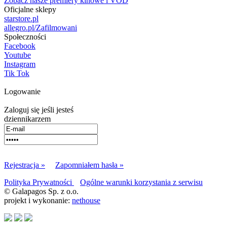
Zobacz nasze premiery kinowe i VOD
Oficjalne sklepy
starstore.pl
allegro.pl/Zafilmowani
Społeczności
Facebook
Youtube
Instagram
Tik Tok
Logowanie
Zaloguj się jeśli jesteś
dziennikarzem
Rejestracja »
Zapomniałem hasła »
Polityka Prywatności
Ogólne warunki korzystania z serwisu
© Galapagos Sp. z o.o.
projekt i wykonanie:
nethouse