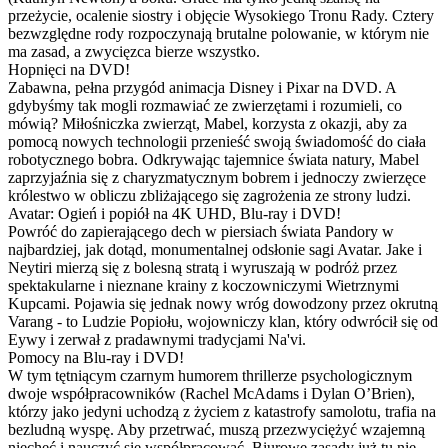
przeżycie, ocalenie siostry i objęcie Wysokiego Tronu Rady. Cztery
bezwzględne rody rozpoczynają brutalne polowanie, w którym nie
ma zasad, a zwycięzca bierze wszystko.
Hopnięci na DVD!
Zabawna, pełna przygód animacja Disney i Pixar na DVD. A
gdybyśmy tak mogli rozmawiać ze zwierzętami i rozumieli, co
mówią? Miłośniczka zwierząt, Mabel, korzysta z okazji, aby za
pomocą nowych technologii przenieść swoją świadomość do ciała
robotycznego bobra. Odkrywając tajemnice świata natury, Mabel
zaprzyjaźnia się z charyzmatycznym bobrem i jednoczy zwierzęce
królestwo w obliczu zbliżającego się zagrożenia ze strony ludzi.
Avatar: Ogień i popiół na 4K UHD, Blu-ray i DVD!
Powróć do zapierającego dech w piersiach świata Pandory w
najbardziej, jak dotąd, monumentalnej odsłonie sagi Avatar. Jake i
Neytiri mierzą się z bolesną stratą i wyruszają w podróż przez
spektakularne i nieznane krainy z koczowniczymi Wietrznymi
Kupcami. Pojawia się jednak nowy wróg dowodzony przez okrutną
Varang - to Ludzie Popiołu, wojowniczy klan, który odwrócił się od
Eywy i zerwał z pradawnymi tradycjami Na'vi.
Pomocy na Blu-ray i DVD!
W tym tętniącym czarnym humorem thrillerze psychologicznym
dwoje współpracowników (Rachel McAdams i Dylan O’Brien),
którzy jako jedyni uchodzą z życiem z katastrofy samolotu, trafia na
bezludną wyspę. Aby przetrwać, muszą przezwyciężyć wzajemną
niechęć i nauczyć się współpracować. Biurowe zasady już tu nie