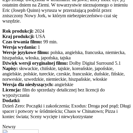
ostatnim dniem na Ziemi. W towarzystwie nieznajomego o imieniu
Eric (Joseph Quinn) wyrusza w przerażającą podróż przez
zniszczony Nowy Jork, w którym niebezpieczeństwo czai się
wszędzie.
Rok produkcji:
2024
Kraj produkcji:
USA
Czas trwania filmu:
99 min.
Wersja wydania:
1
Wersje językowe filmu:
polska, angielska, francuska, niemiecka,
hiszpańska, włoska, japońska, tajska
Dźwięk wersji oryginalnej filmu:
Dolby Digital Surround 5.1
Napisy:
słowackie, chińskie, tajskie, koreańskie, japońskie,
angielskie, polskie, tureckie, czeskie, francuskie, duńskie, fińskie,
norweskie, szwedzkie, niemieckie, hiszpańskie, włoskie
Wersja dla niesłyszących:
angielskie
Licencja:
film do sprzedaży detalicznej bez licencji do
wypożyczania
Dodatki:
Dzień Zero: Początki i zakończenia; Exodus: Droga pod prąd; Długi
spacer i potwory w śródmieściu; Chaos w Chinatown; Pizza i
koniec świata; Sceny wycięte i niewykorzystane
Newsy