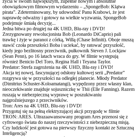
życia w swoim największym, zupełnie nowym i absolutnie
obowiązkowym filmowym wydarzeniu – „SpongeBob: Klątwa
pirata”. Zdeterminowany, by udowodnić Panu Krabowi, że jest
naprawdę odważny i gotowy na wielkie wyzwania, SpongeBob
podejmuje śmiałą decyzję...
Jedna bitwa po drugiej na 4K UHD, Blu-ray i DVD!
Zrezygnowany rewolucjonista Bob (Leonardo DiCaprio) pali
trawkę i żyje w paranoi z córką, Willą (Chase Infiniti). Oboje muszą
stawić czoła przeszłości Boba i uciekać, by ratować przyszłość,
kiedy jego bezlitosny przeciwnik, pułkownik Steven J. Lockjaw
(Sean Penn), po 16 latach wraca do gry. W filmie występują
również Benicio Del Toro, Regina Hall i Teyana Taylor.
Predator: Strefa zagrożenia na 4K UHD, Blu-ray i DVD!
Akcja tej nowej, fascynującej odsłony kultowej serii „Predator”
rozgrywa się w przyszłości na odległej planecie. Młody Predator
(Dimitrius Schuster-Koloamatangi), wypędzony przez własny klan,
nieoczekiwanie znajduje sojuszniczkę w Thii (Elle Fanning). Razem
ruszają w niebezpieczną wyprawę w poszukiwaniu
najgroźniejszego z przeciwników.
Tron: Ares na 4K UHD, Blu-ray i DVD!
Przygotuj się na pełną elektryzującej akcji przygodę w filmie
TRON: ARES. Ultrazaawansowany program Ares przenosi się z
cyfrowego świata do naszej rzeczywistości z niebezpieczną misją.
Czy ludzkość jest gotowa na pierwszy fizyczny kontakt ze Sztuczną
Inteligencją?