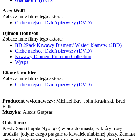
Gladiator II (DVD)
Alex Wolff
Zobacz inne filmy tego aktora:
Ciche miejsce: Dzień pierwszy (DVD)
Djimon Hounsou
Zobacz inne filmy tego aktora:
BD 2Pack Krwawy Diament/ W sieci kłamstw (2BD)
Ciche miejsce: Dzień pierwszy (DVD)
Krwawy Diament Premium Collection
Wyspa
Eliane Umuhire
Zobacz inne filmy tego aktora:
Ciche miejsce: Dzień pierwszy (DVD)
Producent wykonawczy:
Michael Bay, John Krasinski, Brad
Fuller
Muzyka:
Alexis Grapsas
Opis filmu:
Kiedy Sam (Lupita Nyong'o) wraca do miasta, w którym się
urodziła, jedyne czego pragnie to kawałek ulubionej pizzy. Zamiast
tego zostaje uwięziona w koszmarze na jawie, który może być jej