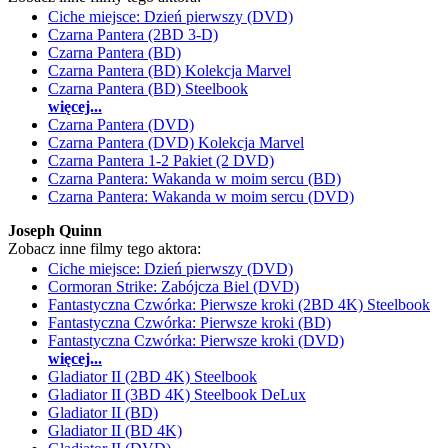
Ciche miejsce: Dzień pierwszy (DVD)
Czarna Pantera (2BD 3-D)
Czarna Pantera (BD)
Czarna Pantera (BD) Kolekcja Marvel
Czarna Pantera (BD) Steelbook
więcej...
Czarna Pantera (DVD)
Czarna Pantera (DVD) Kolekcja Marvel
Czarna Pantera 1-2 Pakiet (2 DVD)
Czarna Pantera: Wakanda w moim sercu (BD)
Czarna Pantera: Wakanda w moim sercu (DVD)
Joseph Quinn
Zobacz inne filmy tego aktora:
Ciche miejsce: Dzień pierwszy (DVD)
Cormoran Strike: Zabójcza Biel (DVD)
Fantastyczna Czwórka: Pierwsze kroki (2BD 4K) Steelbook
Fantastyczna Czwórka: Pierwsze kroki (BD)
Fantastyczna Czwórka: Pierwsze kroki (DVD)
więcej...
Gladiator II (2BD 4K) Steelbook
Gladiator II (3BD 4K) Steelbook DeLux
Gladiator II (BD)
Gladiator II (BD 4K)