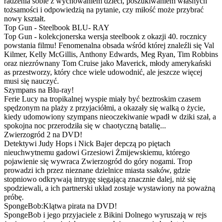
radzenia sobie z wychowaniem dzieci, poszukiwaniem własnych
tożsamości i odpowiedzią na pytanie, czy miłość może przybrać
nowy kształt.
Top Gun - Steelbook BLU- RAY
Top Gun - kolekcjonerska wersja steelbook z okazji 40. rocznicy
powstania filmu! Fenomenalna obsada wśród której znaleźli się Val
Kilmer, Kelly McGillis, Anthony Edwards, Meg Ryan, Tim Robbins
oraz niezrównany Tom Cruise jako Maverick, młody amerykański
as przestworzy, który chce wiele udowodnić, ale jeszcze więcej
musi się nauczyć.
Szympans na Blu-ray!
Ferie Lucy na tropikalnej wyspie miały być beztroskim czasem
spędzonym na plaży z przyjaciółmi, a okazały się walką o życie,
kiedy udomowiony szympans nieoczekiwanie wpadł w dziki szał, a
spokojna noc przerodziła się w chaotyczną batalię...
Zwierzogród 2 na DVD!
Detektywi Judy Hops i Nick Bajer depczą po piętach
nieuchwytnemu gadowi Grzesiowi Żmijewskiemu, którego
pojawienie się wywraca Zwierzogród do góry nogami. Trop
prowadzi ich przez nieznane dzielnice miasta ssaków, gdzie
stopniowo odkrywają intrygę sięgającą znacznie dalej, niż się
spodziewali, a ich partnerski układ zostaje wystawiony na poważną
próbę.
SpongeBob:Klątwa pirata na DVD!
SpongeBob i jego przyjaciele z Bikini Dolnego wyruszają w rejs