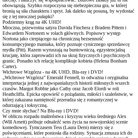
obowiązują. Szybko rozpoczyna się niebezpieczna gra, w której
bronią są siła charakteru i spryt. Jak daleko się posuną, by wydostać
się z tej mrocznej pułapki?
Podziemny krąg na 4K UHD!
Mroczna, przewrotna satyra Davida Finchera z Bradem Pittem i
Edwardem Nortonem w rolach głównych. Popisowy występ
Nortona jako cierpiącego na chroniczną bezsenność
konsumpcyjnego maniaka, który poznaje cynicznego sprzedawcę
mydła (Pitt). Razem wyruszają na buntowniczą, egzystencjalną
krucjatę, która zaprowadzi ich na skraj fizycznych i psychicznych
granic. Ponadto ich relację komplikuje kobieta (Helena Bonham
Carter).
Wichrowe Wzgórza - na 4K UHD, Blu-ray i DVD!
„Wichrowe Wzgórza” Emerald Fennell, to odważna i oryginalna
interpretacja jednej z najwspanialszych historii miłosnych wszech
czasów. Margot Robbie jako Cathy oraz Jacob Elordi w roli
Heathcliffa. Epicka opowieść o pożądaniu, miłości i szaleństwie, w
której zakazana namiętność przeradza się z romantycznej w
odurzającą i toksyczną.
Czy mnie słychac? Na Blu-ray i DVD!
W obliczu rozpadu małżeństwa i kryzysu wieku średniego Alex
(Will Arnett) próbuje odnaleźć sens życia na nowojorskiej scenie
komediowej. Tymczasem Tess (Laura Dern) mierzy się z
poświęceniami, które poniosła dla rodziny. Sytuacja zmusza ich do