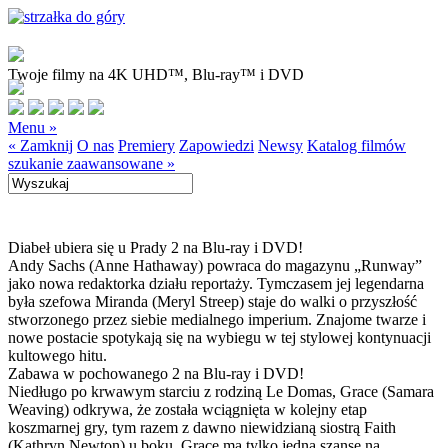
Twoje filmy na 4K UHD™, Blu-ray™ i DVD
Menu »
« Zamknij
O nas
Premiery
Zapowiedzi
Newsy
Katalog filmów
szukanie zaawansowane »
Diabeł ubiera się u Prady 2 na Blu-ray i DVD!
Andy Sachs (Anne Hathaway) powraca do magazynu „Runway”
jako nowa redaktorka działu reportaży. Tymczasem jej legendarna
była szefowa Miranda (Meryl Streep) staje do walki o przyszłość
stworzonego przez siebie medialnego imperium. Znajome twarze i
nowe postacie spotykają się na wybiegu w tej stylowej kontynuacji
kultowego hitu.
Zabawa w pochowanego 2 na Blu-ray i DVD!
Niedługo po krwawym starciu z rodziną Le Domas, Grace (Samara
Weaving) odkrywa, że została wciągnięta w kolejny etap
koszmarnej gry, tym razem z dawno niewidzianą siostrą Faith
(Kathryn Newton) u boku. Grace ma tylko jedną szansę na