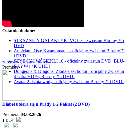
Ostatnio dodane:
STRAŻNICY GALAKTYKI VOL 3 - zwiastun Blu-ray™ i
DVD
Ant-Man i Osa: Kwantomania - oficjalny zwiastun Blu-ray™
i DVD!
SZYBCY I WŚCIEKLI 10 - oficjalny zwiastun DVD, BLU-
zobacz więcej zwiastunów »
RAY™ i 4K UHD!
Premiery
Dungeons & Dragons: Złodziejski honor - oficjalny zwiastun
4 Ultra HD™, Blu-ray™ i DVD!
Avatar 2: Istota wody - oficjalny zwiastun Blu-ray™ i DVD!
Diabeł ubiera się u Prady 1-2 Pakiet (2 DVD)
Premiera:
03.08.2026
1 z 14