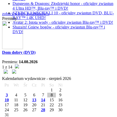
Dungeons & Dragons: Złodziejski honor - oficjalny zwiastun
4 Ultra HD™, Blu-ray™ i DVD!
SZYBCY I WŚCIEKLI 10 - oficjalny zwiastun DVD, BLU-
zobacz więcej zwiastunów »
RAY™ i 4K UHD!
Premiery
Avatar 2: Istota wody - oficjalny zwiastun Blu-ray™ i DVD!
Shazam! Gniew bogów - oficjalny zwiastun Blu-ray™ i
DVD!
Dom dobry (DVD)
Premiera:
14.08.2026
1 z 14
Kalendarium wydawnicze -
sierpień
2026
Pn
Wt
Śr
Cz
Pi
So
Ni
1
2
3
4
5
6
7
8
9
10
11
12
13
14
15
16
17
18
19
20
21
22
23
24
25
26
27
28
29
30
31