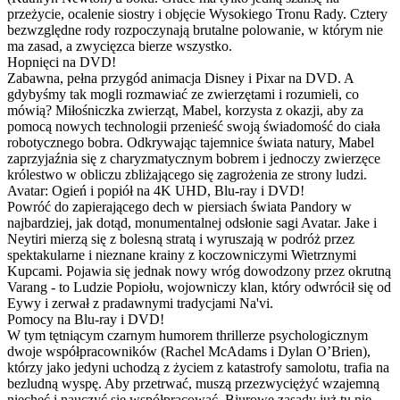
przeżycie, ocalenie siostry i objęcie Wysokiego Tronu Rady. Cztery
bezwzględne rody rozpoczynają brutalne polowanie, w którym nie
ma zasad, a zwycięzca bierze wszystko.
Hopnięci na DVD!
Zabawna, pełna przygód animacja Disney i Pixar na DVD. A
gdybyśmy tak mogli rozmawiać ze zwierzętami i rozumieli, co
mówią? Miłośniczka zwierząt, Mabel, korzysta z okazji, aby za
pomocą nowych technologii przenieść swoją świadomość do ciała
robotycznego bobra. Odkrywając tajemnice świata natury, Mabel
zaprzyjaźnia się z charyzmatycznym bobrem i jednoczy zwierzęce
królestwo w obliczu zbliżającego się zagrożenia ze strony ludzi.
Avatar: Ogień i popiół na 4K UHD, Blu-ray i DVD!
Powróć do zapierającego dech w piersiach świata Pandory w
najbardziej, jak dotąd, monumentalnej odsłonie sagi Avatar. Jake i
Neytiri mierzą się z bolesną stratą i wyruszają w podróż przez
spektakularne i nieznane krainy z koczowniczymi Wietrznymi
Kupcami. Pojawia się jednak nowy wróg dowodzony przez okrutną
Varang - to Ludzie Popiołu, wojowniczy klan, który odwrócił się od
Eywy i zerwał z pradawnymi tradycjami Na'vi.
Pomocy na Blu-ray i DVD!
W tym tętniącym czarnym humorem thrillerze psychologicznym
dwoje współpracowników (Rachel McAdams i Dylan O’Brien),
którzy jako jedyni uchodzą z życiem z katastrofy samolotu, trafia na
bezludną wyspę. Aby przetrwać, muszą przezwyciężyć wzajemną
niechęć i nauczyć się współpracować. Biurowe zasady już tu nie