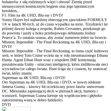
bohaterów z siłą rodzinnych więzi i obronić Ziemię przed
nienasyconym kosmicznym bogiem oraz jego tajemniczym
heroldem...
F1: Film na 4K UHD, Blu-ray i DVD!
Sonny Hayes był najbardziej obiecującym zjawiskiem FORMUŁY
1® w latach 90-tych, aż do czasu wypadku na torze. Trzydzieści lat
później dawny kolega z zespołu, Ruben Cervantes, przekonuje go
do powrotu i jazdy u boku przebojowego debiutanta Joshuy
Pearce’a. To ostatnia szansa, aby zostać numerem jeden na świecie.
Mission: Impossible - The Final Reckoning na 4K UHD, Blu-ray i
DVD!
Mission: Impossible - The Final Reckoning, to ósma część kultowej
serii, w której Tom Cruise wciela się w rolę nieustraszonego Ethana
Hunta. Agent Ethan Hunt wraz z zespołem IMF kontynuują
poszukiwania Entity - sztucznej inteligencji, która zinfiltrowała sieci
wywiadowcze całego świata. Hunt ściga się z czasem, by uratować
świat, który znamy.
Superman na 4K UHD, Blu-ray i DVD!
Oto Superman na 4K UHD, Blu-ray i DVD, w nowej odsłonie
Jamesa Gunna – kinowy hit oczekiwany przez fanów uniwersum
DC. Mieszanka zapierającej dech w piersiach akcji, humoru i
wzruszeń. Superman Gunna kieruje się współczuciem i głęboko
zakorzenioną wiarą w dobro ludzkości.
DVD