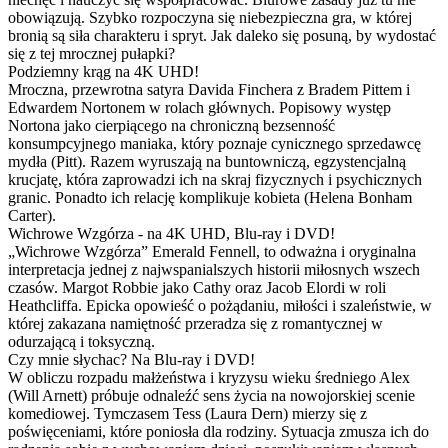
obowiązują. Szybko rozpoczyna się niebezpieczna gra, w której
bronią są siła charakteru i spryt. Jak daleko się posuną, by wydostać
się z tej mrocznej pułapki?
Podziemny krąg na 4K UHD!
Mroczna, przewrotna satyra Davida Finchera z Bradem Pittem i
Edwardem Nortonem w rolach głównych. Popisowy występ
Nortona jako cierpiącego na chroniczną bezsenność
konsumpcyjnego maniaka, który poznaje cynicznego sprzedawcę
mydła (Pitt). Razem wyruszają na buntowniczą, egzystencjalną
krucjatę, która zaprowadzi ich na skraj fizycznych i psychicznych
granic. Ponadto ich relację komplikuje kobieta (Helena Bonham
Carter).
Wichrowe Wzgórza - na 4K UHD, Blu-ray i DVD!
„Wichrowe Wzgórza” Emerald Fennell, to odważna i oryginalna
interpretacja jednej z najwspanialszych historii miłosnych wszech
czasów. Margot Robbie jako Cathy oraz Jacob Elordi w roli
Heathcliffa. Epicka opowieść o pożądaniu, miłości i szaleństwie, w
której zakazana namiętność przeradza się z romantycznej w
odurzającą i toksyczną.
Czy mnie słychac? Na Blu-ray i DVD!
W obliczu rozpadu małżeństwa i kryzysu wieku średniego Alex
(Will Arnett) próbuje odnaleźć sens życia na nowojorskiej scenie
komediowej. Tymczasem Tess (Laura Dern) mierzy się z
poświęceniami, które poniosła dla rodziny. Sytuacja zmusza ich do