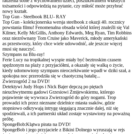
radzenia sobie z wychowaniem dzieci, poszukiwaniem własnych
tożsamości i odpowiedzią na pytanie, czy miłość może przybrać
nowy kształt.
Top Gun - Steelbook BLU- RAY
Top Gun - kolekcjonerska wersja steelbook z okazji 40. rocznicy
powstania filmu! Fenomenalna obsada wśród której znaleźli się Val
Kilmer, Kelly McGillis, Anthony Edwards, Meg Ryan, Tim Robbins
oraz niezrównany Tom Cruise jako Maverick, młody amerykański
as przestworzy, który chce wiele udowodnić, ale jeszcze więcej
musi się nauczyć.
Szympans na Blu-ray!
Ferie Lucy na tropikalnej wyspie miały być beztroskim czasem
spędzonym na plaży z przyjaciółmi, a okazały się walką o życie,
kiedy udomowiony szympans nieoczekiwanie wpadł w dziki szał, a
spokojna noc przerodziła się w chaotyczną batalię...
Zwierzogród 2 na DVD!
Detektywi Judy Hops i Nick Bajer depczą po piętach
nieuchwytnemu gadowi Grzesiowi Żmijewskiemu, którego
pojawienie się wywraca Zwierzogród do góry nogami. Trop
prowadzi ich przez nieznane dzielnice miasta ssaków, gdzie
stopniowo odkrywają intrygę sięgającą znacznie dalej, niż się
spodziewali, a ich partnerski układ zostaje wystawiony na poważną
próbę.
SpongeBob:Klątwa pirata na DVD!
SpongeBob i jego przyjaciele z Bikini Dolnego wyruszają w rejs