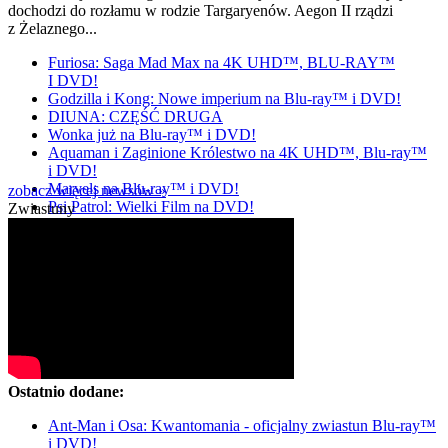
dochodzi do rozłamu w rodzie Targaryenów. Aegon II rządzi
z Żelaznego...
Furiosa: Saga Mad Max na 4K UHD™, BLU-RAY™
I DVD!
Godzilla i Kong: Nowe imperium na Blu-ray™ i DVD!
DIUNA: CZĘŚĆ DRUGA
Wonka już na Blu-ray™ i DVD!
Aquaman i Zaginione Królestwo na 4K UHD™, Blu-ray™
i DVD!
Marvels na Blu-ray™ i DVD!
zobacz więcej newsów »
Psi Patrol: Wielki Film na DVD!
Zwiastuny
Ostatnio dodane:
Ant-Man i Osa: Kwantomania - oficjalny zwiastun Blu-ray™
i DVD!