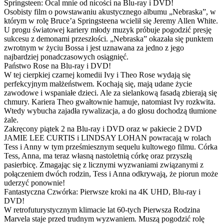
Springsteen: Ocal mnie od nicości na Blu-ray i DVD!
Osobisty film o powstawaniu akustycznego albumu „Nebraska”, w
którym w rolę Bruce’a Springsteena wcielił się Jeremy Allen White.
U progu światowej kariery młody muzyk próbuje pogodzić presję
sukcesu z demonami przeszłości. „Nebraska” okazała się punktem
zwrotnym w życiu Bossa i jest uznawana za jedno z jego
najbardziej ponadczasowych osiągnięć.
Państwo Rose na Blu-ray i DVD!
W tej cierpkiej czarnej komedii Ivy i Theo Rose wydają się
perfekcyjnym małżeństwem. Kochają się, mają udane życie
zawodowe i wspaniałe dzieci. Ale za sielankową fasadą zbierają się
chmury. Kariera Theo gwałtownie hamuje, natomiast Ivy rozkwita.
Wtedy wybucha zajadła rywalizacja, a do głosu dochodzą tłumione
żale.
Zakręcony piątek 2 na Blu-ray i DVD oraz w pakiecie 2 DVD
JAMIE LEE CURTIS i LINDSAY LOHAN powracają w rolach
Tess i Anny w tym prześmiesznym sequelu kultowego filmu. Córka
Tess, Anna, ma teraz własną nastoletnią córkę oraz przyszłą
pasierbicę. Zmagając się z licznymi wyzwaniami związanymi z
połączeniem dwóch rodzin, Tess i Anna odkrywają, że piorun może
uderzyć ponownie!
Fantastyczna Czwórka: Pierwsze kroki na 4K UHD, Blu-ray i
DVD!
W retrofuturystycznym klimacie lat 60-tych Pierwsza Rodzina
Marvela staje przed trudnym wyzwaniem. Muszą pogodzić rolę