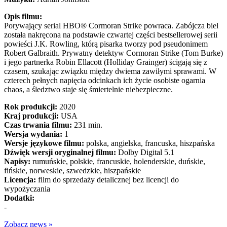
Opis filmu:
Porywający serial HBO® Cormoran Strike powraca. Zabójcza biel
została nakręcona na podstawie czwartej części bestsellerowej serii
powieści J.K. Rowling, którą pisarka tworzy pod pseudonimem
Robert Galbraith. Prywatny detektyw Cormoran Strike (Tom Burke)
i jego partnerka Robin Ellacott (Holliday Grainger) ścigają się z
czasem, szukając związku między dwiema zawiłymi sprawami. W
czterech pełnych napięcia odcinkach ich życie osobiste ogarnia
chaos, a śledztwo staje się śmiertelnie niebezpieczne.
Rok produkcji:
2020
Kraj produkcji:
USA
Czas trwania filmu:
231 min.
Wersja wydania:
1
Wersje językowe filmu:
polska, angielska, francuska, hiszpańska
Dźwięk wersji oryginalnej filmu:
Dolby Digital 5.1
Napisy:
rumuńskie, polskie, francuskie, holenderskie, duńskie,
fińskie, norweskie, szwedzkie, hiszpańskie
Licencja:
film do sprzedaży detalicznej bez licencji do
wypożyczania
Dodatki:
-
Zobacz news »