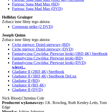
Furiosa: Saga Mad Max (BD)
Furiosa: Saga Mad Max (DVD)
Holliday Grainger
Zobacz inne filmy tego aktora:
Cormoran strike (2 DVD)
Joseph Quinn
Zobacz inne filmy tego aktora:
Ciche miejsce: Dzień pierwszy (BD)
Ciche miejsce: Dzień pierwszy (DVD)
Fantastyczna Czwórka: Pierwsze kroki (2BD 4K) Steelbook
Fantastyczna Czwórka: Pierwsze kroki (BD)
Fantastyczna Czwórka: Pierwsze kroki (DVD)
więcej...
Gladiator II (2BD 4K) Steelbook
Gladiator II (3BD 4K) Steelbook DeLux
Gladiator II (BD)
Gladiator II (BD 4K)
Gladiator II (DVD)
Nick Blood,
Christina Cole
Producent wykonawczy:
J.K. Rowling, Ruth Kenley-Letts, Tom
Edge
Muzyka:
Adrian Johnston