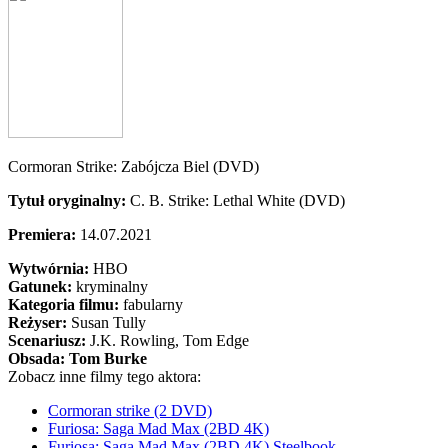
Cormoran Strike: Zabójcza Biel (DVD)
Tytuł oryginalny:
C. B. Strike: Lethal White (DVD)
Premiera:
14.07.2021
Wytwórnia:
HBO
Gatunek:
kryminalny
Kategoria filmu:
fabularny
Reżyser:
Susan Tully
Scenariusz:
J.K. Rowling
, Tom Edge
Obsada:
Tom Burke
Zobacz inne filmy tego aktora:
Cormoran strike (2 DVD)
Furiosa: Saga Mad Max (2BD 4K)
Furiosa: Saga Mad Max (2BD 4K) Steelbook