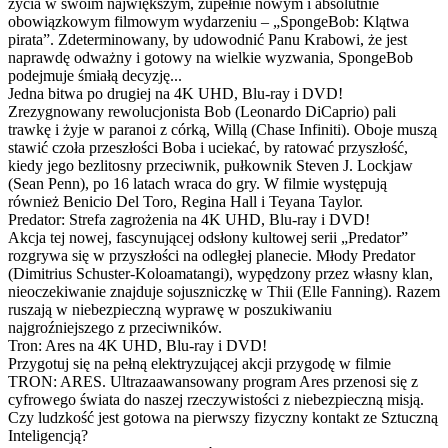
życia w swoim największym, zupełnie nowym i absolutnie
obowiązkowym filmowym wydarzeniu – „SpongeBob: Klątwa
pirata”. Zdeterminowany, by udowodnić Panu Krabowi, że jest
naprawdę odważny i gotowy na wielkie wyzwania, SpongeBob
podejmuje śmiałą decyzję...
Jedna bitwa po drugiej na 4K UHD, Blu-ray i DVD!
Zrezygnowany rewolucjonista Bob (Leonardo DiCaprio) pali
trawkę i żyje w paranoi z córką, Willą (Chase Infiniti). Oboje muszą
stawić czoła przeszłości Boba i uciekać, by ratować przyszłość,
kiedy jego bezlitosny przeciwnik, pułkownik Steven J. Lockjaw
(Sean Penn), po 16 latach wraca do gry. W filmie występują
również Benicio Del Toro, Regina Hall i Teyana Taylor.
Predator: Strefa zagrożenia na 4K UHD, Blu-ray i DVD!
Akcja tej nowej, fascynującej odsłony kultowej serii „Predator”
rozgrywa się w przyszłości na odległej planecie. Młody Predator
(Dimitrius Schuster-Koloamatangi), wypędzony przez własny klan,
nieoczekiwanie znajduje sojuszniczkę w Thii (Elle Fanning). Razem
ruszają w niebezpieczną wyprawę w poszukiwaniu
najgroźniejszego z przeciwników.
Tron: Ares na 4K UHD, Blu-ray i DVD!
Przygotuj się na pełną elektryzującej akcji przygodę w filmie
TRON: ARES. Ultrazaawansowany program Ares przenosi się z
cyfrowego świata do naszej rzeczywistości z niebezpieczną misją.
Czy ludzkość jest gotowa na pierwszy fizyczny kontakt ze Sztuczną
Inteligencją?