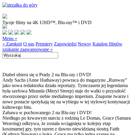
Twoje filmy na 4K UHD™, Blu-ray™ i DVD
Menu »
« Zamknij
O nas
Premiery
Zapowiedzi
Newsy
Katalog filmów
szukanie zaawansowane »
Diabeł ubiera się u Prady 2 na Blu-ray i DVD!
Andy Sachs (Anne Hathaway) powraca do magazynu „Runway”
jako nowa redaktorka działu reportaży. Tymczasem jej legendarna
była szefowa Miranda (Meryl Streep) staje do walki o przyszłość
stworzonego przez siebie medialnego imperium. Znajome twarze i
nowe postacie spotykają się na wybiegu w tej stylowej kontynuacji
kultowego hitu.
Zabawa w pochowanego 2 na Blu-ray i DVD!
Niedługo po krwawym starciu z rodziną Le Domas, Grace (Samara
Weaving) odkrywa, że została wciągnięta w kolejny etap
koszmarnej gry, tym razem z dawno niewidzianą siostrą Faith
(Kathryn Newton) u boku. Grace ma tylko jedną szansę na