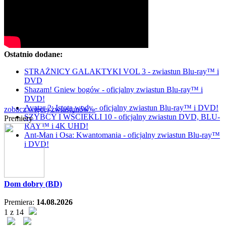
Ostatnio dodane:
STRAŻNICY GALAKTYKI VOL 3 - zwiastun Blu-ray™ i
DVD
Shazam! Gniew bogów - oficjalny zwiastun Blu-ray™ i
DVD!
Avatar 2: Istota wody - oficjalny zwiastun Blu-ray™ i DVD!
zobacz więcej zwiastunów »
SZYBCY I WŚCIEKLI 10 - oficjalny zwiastun DVD, BLU-
Premiery
RAY™ i 4K UHD!
Ant-Man i Osa: Kwantomania - oficjalny zwiastun Blu-ray™
i DVD!
Dom dobry (BD)
Premiera:
14.08.2026
1 z 14