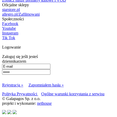
Zobacz nasze premiery kinowe i VOD
Oficjalne sklepy
starstore.pl
allegro.pl/Zafilmowani
Społeczności
Facebook
Youtube
Instagram
Tik Tok
Logowanie
Zaloguj się jeśli jesteś
dziennikarzem
Rejestracja »
Zapomniałem hasła »
Polityka Prywatności
Ogólne warunki korzystania z serwisu
© Galapagos Sp. z o.o.
projekt i wykonanie:
nethouse