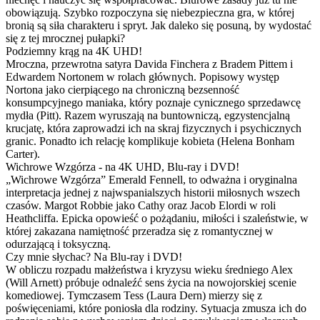
obowiązują. Szybko rozpoczyna się niebezpieczna gra, w której
bronią są siła charakteru i spryt. Jak daleko się posuną, by wydostać
się z tej mrocznej pułapki?
Podziemny krąg na 4K UHD!
Mroczna, przewrotna satyra Davida Finchera z Bradem Pittem i
Edwardem Nortonem w rolach głównych. Popisowy występ
Nortona jako cierpiącego na chroniczną bezsenność
konsumpcyjnego maniaka, który poznaje cynicznego sprzedawcę
mydła (Pitt). Razem wyruszają na buntowniczą, egzystencjalną
krucjatę, która zaprowadzi ich na skraj fizycznych i psychicznych
granic. Ponadto ich relację komplikuje kobieta (Helena Bonham
Carter).
Wichrowe Wzgórza - na 4K UHD, Blu-ray i DVD!
„Wichrowe Wzgórza” Emerald Fennell, to odważna i oryginalna
interpretacja jednej z najwspanialszych historii miłosnych wszech
czasów. Margot Robbie jako Cathy oraz Jacob Elordi w roli
Heathcliffa. Epicka opowieść o pożądaniu, miłości i szaleństwie, w
której zakazana namiętność przeradza się z romantycznej w
odurzającą i toksyczną.
Czy mnie słychac? Na Blu-ray i DVD!
W obliczu rozpadu małżeństwa i kryzysu wieku średniego Alex
(Will Arnett) próbuje odnaleźć sens życia na nowojorskiej scenie
komediowej. Tymczasem Tess (Laura Dern) mierzy się z
poświęceniami, które poniosła dla rodziny. Sytuacja zmusza ich do