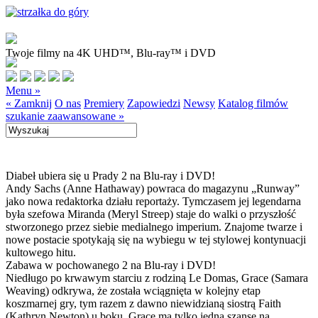
Twoje filmy na 4K UHD™, Blu-ray™ i DVD
Menu »
« Zamknij
O nas
Premiery
Zapowiedzi
Newsy
Katalog filmów
szukanie zaawansowane »
Diabeł ubiera się u Prady 2 na Blu-ray i DVD!
Andy Sachs (Anne Hathaway) powraca do magazynu „Runway”
jako nowa redaktorka działu reportaży. Tymczasem jej legendarna
była szefowa Miranda (Meryl Streep) staje do walki o przyszłość
stworzonego przez siebie medialnego imperium. Znajome twarze i
nowe postacie spotykają się na wybiegu w tej stylowej kontynuacji
kultowego hitu.
Zabawa w pochowanego 2 na Blu-ray i DVD!
Niedługo po krwawym starciu z rodziną Le Domas, Grace (Samara
Weaving) odkrywa, że została wciągnięta w kolejny etap
koszmarnej gry, tym razem z dawno niewidzianą siostrą Faith
(Kathryn Newton) u boku. Grace ma tylko jedną szansę na