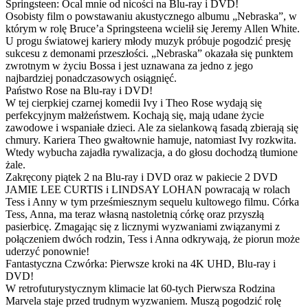
Springsteen: Ocal mnie od nicości na Blu-ray i DVD!
Osobisty film o powstawaniu akustycznego albumu „Nebraska”, w
którym w rolę Bruce’a Springsteena wcielił się Jeremy Allen White.
U progu światowej kariery młody muzyk próbuje pogodzić presję
sukcesu z demonami przeszłości. „Nebraska” okazała się punktem
zwrotnym w życiu Bossa i jest uznawana za jedno z jego
najbardziej ponadczasowych osiągnięć.
Państwo Rose na Blu-ray i DVD!
W tej cierpkiej czarnej komedii Ivy i Theo Rose wydają się
perfekcyjnym małżeństwem. Kochają się, mają udane życie
zawodowe i wspaniałe dzieci. Ale za sielankową fasadą zbierają się
chmury. Kariera Theo gwałtownie hamuje, natomiast Ivy rozkwita.
Wtedy wybucha zajadła rywalizacja, a do głosu dochodzą tłumione
żale.
Zakręcony piątek 2 na Blu-ray i DVD oraz w pakiecie 2 DVD
JAMIE LEE CURTIS i LINDSAY LOHAN powracają w rolach
Tess i Anny w tym prześmiesznym sequelu kultowego filmu. Córka
Tess, Anna, ma teraz własną nastoletnią córkę oraz przyszłą
pasierbicę. Zmagając się z licznymi wyzwaniami związanymi z
połączeniem dwóch rodzin, Tess i Anna odkrywają, że piorun może
uderzyć ponownie!
Fantastyczna Czwórka: Pierwsze kroki na 4K UHD, Blu-ray i
DVD!
W retrofuturystycznym klimacie lat 60-tych Pierwsza Rodzina
Marvela staje przed trudnym wyzwaniem. Muszą pogodzić rolę