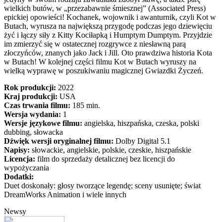
wielkich butów, w „przezabawnie śmiesznej” (Associated Press)
epickiej opowieści! Kochanek, wojownik i awanturnik, czyli Kot w
Butach, wyrusza na największą przygodę podczas jego dziewięciu
żyć i łączy siły z Kitty Kociłapką i Humptym Dumptym. Przyjdzie
im zmierzyć się w ostatecznej rozgrywce z niesławną parą
złoczyńców, znanych jako Jack i Jill. Oto prawdziwa historia Kota
w Butach! W kolejnej części filmu Kot w Butach wyruszy na
wielką wyprawę w poszukiwaniu magicznej Gwiazdki Życzeń.
Rok produkcji:
2022
Kraj produkcji:
USA
Czas trwania filmu:
185 min.
Wersja wydania:
1
Wersje językowe filmu:
angielska, hiszpańska, czeska, polski
dubbing, słowacka
Dźwięk wersji oryginalnej filmu:
Dolby Digital 5.1
Napisy:
słowackie, angielskie, polskie, czeskie, hiszpańskie
Licencja:
film do sprzedaży detalicznej bez licencji do
wypożyczania
Dodatki:
Duet doskonały: głosy tworzące legendę; sceny usunięte; świat
DreamWorks Animation i wiele innych
Newsy