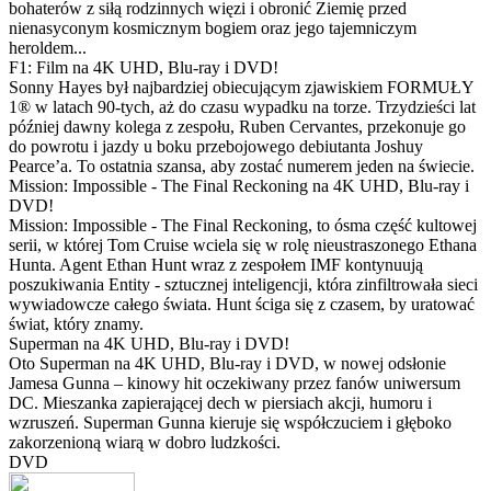
bohaterów z siłą rodzinnych więzi i obronić Ziemię przed
nienasyconym kosmicznym bogiem oraz jego tajemniczym
heroldem...
F1: Film na 4K UHD, Blu-ray i DVD!
Sonny Hayes był najbardziej obiecującym zjawiskiem FORMUŁY
1® w latach 90-tych, aż do czasu wypadku na torze. Trzydzieści lat
później dawny kolega z zespołu, Ruben Cervantes, przekonuje go
do powrotu i jazdy u boku przebojowego debiutanta Joshuy
Pearce’a. To ostatnia szansa, aby zostać numerem jeden na świecie.
Mission: Impossible - The Final Reckoning na 4K UHD, Blu-ray i
DVD!
Mission: Impossible - The Final Reckoning, to ósma część kultowej
serii, w której Tom Cruise wciela się w rolę nieustraszonego Ethana
Hunta. Agent Ethan Hunt wraz z zespołem IMF kontynuują
poszukiwania Entity - sztucznej inteligencji, która zinfiltrowała sieci
wywiadowcze całego świata. Hunt ściga się z czasem, by uratować
świat, który znamy.
Superman na 4K UHD, Blu-ray i DVD!
Oto Superman na 4K UHD, Blu-ray i DVD, w nowej odsłonie
Jamesa Gunna – kinowy hit oczekiwany przez fanów uniwersum
DC. Mieszanka zapierającej dech w piersiach akcji, humoru i
wzruszeń. Superman Gunna kieruje się współczuciem i głęboko
zakorzenioną wiarą w dobro ludzkości.
DVD