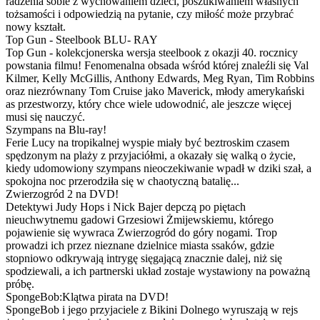
radzenia sobie z wychowaniem dzieci, poszukiwaniem własnych
tożsamości i odpowiedzią na pytanie, czy miłość może przybrać
nowy kształt.
Top Gun - Steelbook BLU- RAY
Top Gun - kolekcjonerska wersja steelbook z okazji 40. rocznicy
powstania filmu! Fenomenalna obsada wśród której znaleźli się Val
Kilmer, Kelly McGillis, Anthony Edwards, Meg Ryan, Tim Robbins
oraz niezrównany Tom Cruise jako Maverick, młody amerykański
as przestworzy, który chce wiele udowodnić, ale jeszcze więcej
musi się nauczyć.
Szympans na Blu-ray!
Ferie Lucy na tropikalnej wyspie miały być beztroskim czasem
spędzonym na plaży z przyjaciółmi, a okazały się walką o życie,
kiedy udomowiony szympans nieoczekiwanie wpadł w dziki szał, a
spokojna noc przerodziła się w chaotyczną batalię...
Zwierzogród 2 na DVD!
Detektywi Judy Hops i Nick Bajer depczą po piętach
nieuchwytnemu gadowi Grzesiowi Żmijewskiemu, którego
pojawienie się wywraca Zwierzogród do góry nogami. Trop
prowadzi ich przez nieznane dzielnice miasta ssaków, gdzie
stopniowo odkrywają intrygę sięgającą znacznie dalej, niż się
spodziewali, a ich partnerski układ zostaje wystawiony na poważną
próbę.
SpongeBob:Klątwa pirata na DVD!
SpongeBob i jego przyjaciele z Bikini Dolnego wyruszają w rejs