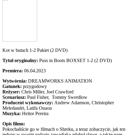
Kot w butach 1-2 Pakiet (2 DVD)
Tytuł oryginalny:
Puss in Boots BOXSET 1-2 (2 DVD)
Premiera:
06.04.2023
Wytwórnia:
DREAMWORKS ANIMATION
Gatunek:
przygodowy
Reżyser:
Chris Miller, Joel Crawford
Scenariusz:
Paul Fisher
, Tommy Swerdlow
Producent wykonawczy:
Andrew Adamson, Christopher
Meledandri, Latifa Ouaou
Muzyka:
Heitor Pereira
Opis filmu:
Pokochaliście go w filmach o Shreku, a teraz zobaczycie, jak ten
jedyny w swoim rodzaju zawadiaka zdobył sławę, a także parę