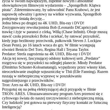
życia w swoim największym, zupełnie nowym i absolutnie
obowiązkowym filmowym wydarzeniu – „SpongeBob: Klątwa
pirata”. Zdeterminowany, by udowodnić Panu Krabowi, że jest
naprawdę odważny i gotowy na wielkie wyzwania, SpongeBob
podejmuje śmiałą decyzję...
Jedna bitwa po drugiej na 4K UHD, Blu-ray i DVD!
Zrezygnowany rewolucjonista Bob (Leonardo DiCaprio) pali
trawkę i żyje w paranoi z córką, Willą (Chase Infiniti). Oboje muszą
stawić czoła przeszłości Boba i uciekać, by ratować przyszłość,
kiedy jego bezlitosny przeciwnik, pułkownik Steven J. Lockjaw
(Sean Penn), po 16 latach wraca do gry. W filmie występują
również Benicio Del Toro, Regina Hall i Teyana Taylor.
Predator: Strefa zagrożenia na 4K UHD, Blu-ray i DVD!
Akcja tej nowej, fascynującej odsłony kultowej serii „Predator”
rozgrywa się w przyszłości na odległej planecie. Młody Predator
(Dimitrius Schuster-Koloamatangi), wypędzony przez własny klan,
nieoczekiwanie znajduje sojuszniczkę w Thii (Elle Fanning). Razem
ruszają w niebezpieczną wyprawę w poszukiwaniu
najgroźniejszego z przeciwników.
Tron: Ares na 4K UHD, Blu-ray i DVD!
Przygotuj się na pełną elektryzującej akcji przygodę w filmie
TRON: ARES. Ultrazaawansowany program Ares przenosi się z
cyfrowego świata do naszej rzeczywistości z niebezpieczną misją.
Czy ludzkość jest gotowa na pierwszy fizyczny kontakt ze Sztuczną
Inteligencją?