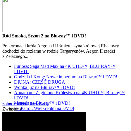
Ród Smoka, Sezon 2 na Blu-ray™ i DVD!
Po koronacji króla Aegona II i śmierci syna królowej Rhaenyry
dochodzi do rozłamu w rodzie Targaryenów. Aegon II rządzi
z Żelaznego...
Furiosa: Saga Mad Max na 4K UHD™, BLU-RAY™
I DVD!
Godzilla i Kong: Nowe imperium na Blu-ray™ i DVD!
DIUNA: CZĘŚĆ DRUGA
Wonka już na Blu-ray™ i DVD!
Aquaman i Zaginione Królestwo na 4K UHD™, Blu-ray™
i DVD!
Marvels na Blu-ray™ i DVD!
zobacz więcej newsów »
Psi Patrol: Wielki Film na DVD!
Zwiastuny