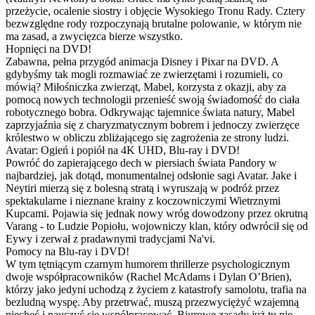
przeżycie, ocalenie siostry i objęcie Wysokiego Tronu Rady. Cztery
bezwzględne rody rozpoczynają brutalne polowanie, w którym nie
ma zasad, a zwycięzca bierze wszystko.
Hopnięci na DVD!
Zabawna, pełna przygód animacja Disney i Pixar na DVD. A
gdybyśmy tak mogli rozmawiać ze zwierzętami i rozumieli, co
mówią? Miłośniczka zwierząt, Mabel, korzysta z okazji, aby za
pomocą nowych technologii przenieść swoją świadomość do ciała
robotycznego bobra. Odkrywając tajemnice świata natury, Mabel
zaprzyjaźnia się z charyzmatycznym bobrem i jednoczy zwierzęce
królestwo w obliczu zbliżającego się zagrożenia ze strony ludzi.
Avatar: Ogień i popiół na 4K UHD, Blu-ray i DVD!
Powróć do zapierającego dech w piersiach świata Pandory w
najbardziej, jak dotąd, monumentalnej odsłonie sagi Avatar. Jake i
Neytiri mierzą się z bolesną stratą i wyruszają w podróż przez
spektakularne i nieznane krainy z koczowniczymi Wietrznymi
Kupcami. Pojawia się jednak nowy wróg dowodzony przez okrutną
Varang - to Ludzie Popiołu, wojowniczy klan, który odwrócił się od
Eywy i zerwał z pradawnymi tradycjami Na'vi.
Pomocy na Blu-ray i DVD!
W tym tętniącym czarnym humorem thrillerze psychologicznym
dwoje współpracowników (Rachel McAdams i Dylan O’Brien),
którzy jako jedyni uchodzą z życiem z katastrofy samolotu, trafia na
bezludną wyspę. Aby przetrwać, muszą przezwyciężyć wzajemną
niechęć i nauczyć się współpracować. Biurowe zasady już tu nie