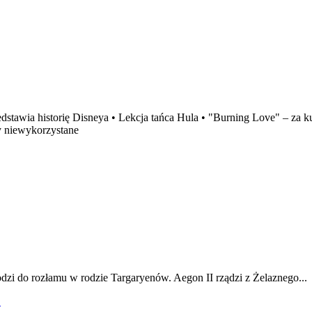
stawia historię Disneya • Lekcja tańca Hula • "Burning Love" – za k
ny niewykorzystane
odzi do rozłamu w rodzie Targaryenów. Aegon II rządzi z Żelaznego...
!