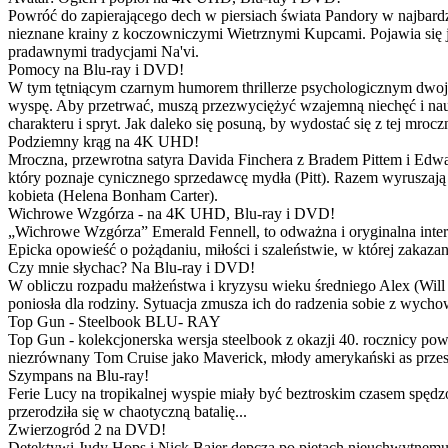
Powróć do zapierającego dech w piersiach świata Pandory w najbardzie
nieznane krainy z koczowniczymi Wietrznymi Kupcami. Pojawia się 
pradawnymi tradycjami Na'vi.
Pomocy na Blu-ray i DVD!
W tym tętniącym czarnym humorem thrillerze psychologicznym dwoje
wyspę. Aby przetrwać, muszą przezwyciężyć wzajemną niechęć i naucz
charakteru i spryt. Jak daleko się posuną, by wydostać się z tej mrocz
Podziemny krąg na 4K UHD!
Mroczna, przewrotna satyra Davida Finchera z Bradem Pittem i Ed
który poznaje cynicznego sprzedawcę mydła (Pitt). Razem wyruszają n
kobieta (Helena Bonham Carter).
Wichrowe Wzgórza - na 4K UHD, Blu-ray i DVD!
„Wichrowe Wzgórza” Emerald Fennell, to odważna i oryginalna interpr
Epicka opowieść o pożądaniu, miłości i szaleństwie, w której zakaza
Czy mnie słychac? Na Blu-ray i DVD!
W obliczu rozpadu małżeństwa i kryzysu wieku średniego Alex (Will 
poniosła dla rodziny. Sytuacja zmusza ich do radzenia sobie z wych
Top Gun - Steelbook BLU- RAY
Top Gun - kolekcjonerska wersja steelbook z okazji 40. rocznicy po
niezrównany Tom Cruise jako Maverick, młody amerykański as przestw
Szympans na Blu-ray!
Ferie Lucy na tropikalnej wyspie miały być beztroskim czasem spędz
przerodziła się w chaotyczną batalię...
Zwierzogród 2 na DVD!
Detektywi Judy Hops i Nick Bajer depczą po piętach nieuchwytnemu