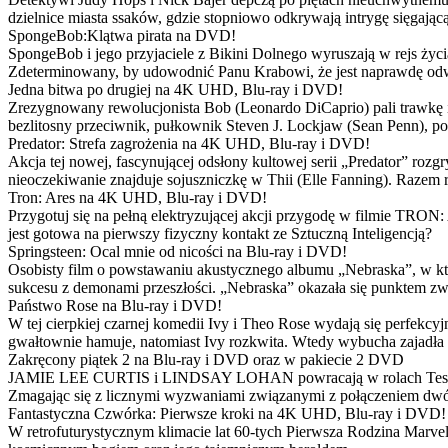
dzielnice miasta ssaków, gdzie stopniowo odkrywają intrygę sięgającą
SpongeBob:Klątwa pirata na DVD!
SpongeBob i jego przyjaciele z Bikini Dolnego wyruszają w rejs 
Zdeterminowany, by udowodnić Panu Krabowi, że jest naprawdę odw
Jedna bitwa po drugiej na 4K UHD, Blu-ray i DVD!
Zrezygnowany rewolucjonista Bob (Leonardo DiCaprio) pali trawkę i ż
bezlitosny przeciwnik, pułkownik Steven J. Lockjaw (Sean Penn), po 
Predator: Strefa zagrożenia na 4K UHD, Blu-ray i DVD!
Akcja tej nowej, fascynującej odsłony kultowej serii „Predator” roz
nieoczekiwanie znajduje sojuszniczkę w Thii (Elle Fanning). Razem
Tron: Ares na 4K UHD, Blu-ray i DVD!
Przygotuj się na pełną elektryzującej akcji przygodę w filmie TRON
jest gotowa na pierwszy fizyczny kontakt ze Sztuczną Inteligencją?
Springsteen: Ocal mnie od nicości na Blu-ray i DVD!
Osobisty film o powstawaniu akustycznego albumu „Nebraska”, w któ
sukcesu z demonami przeszłości. „Nebraska” okazała się punktem zw
Państwo Rose na Blu-ray i DVD!
W tej cierpkiej czarnej komedii Ivy i Theo Rose wydają się perfekcy
gwałtownie hamuje, natomiast Ivy rozkwita. Wtedy wybucha zajadła r
Zakręcony piątek 2 na Blu-ray i DVD oraz w pakiecie 2 DVD
JAMIE LEE CURTIS i LINDSAY LOHAN powracają w rolach Tess i Anny
Zmagając się z licznymi wyzwaniami związanymi z połączeniem dwóc
Fantastyczna Czwórka: Pierwsze kroki na 4K UHD, Blu-ray i DVD!
W retrofuturystycznym klimacie lat 60-tych Pierwsza Rodzina Marve