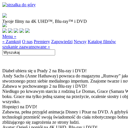
Twoje filmy na 4K UHD™, Blu-ray™ i DVD
Menu »
« Zamknij
O nas
Premiery
Zapowiedzi
Newsy
Katalog filmów
szukanie zaawansowane »
Diabeł ubiera się u Prady 2 na Blu-ray i DVD!
Andy Sachs (Anne Hathaway) powraca do magazynu „Runway” jako now
stworzonego przez siebie medialnego imperium. Znajome twarze i now
Zabawa w pochowanego 2 na Blu-ray i DVD!
Niedługo po krwawym starciu z rodziną Le Domas, Grace (Samara Wea
boku. Grace ma tylko jedną szansę na przeżycie, ocalenie siostry i
wszystko.
Hopnięci na DVD!
Zabawna, pełna przygód animacja Disney i Pixar na DVD. A gdybyśmy
technologii przenieść swoją świadomość do ciała robotycznego bobra
zbliżającego się zagrożenia ze strony ludzi.
Avatar: Ogień i popiół na 4K UHD, Blu-ray i DVD!