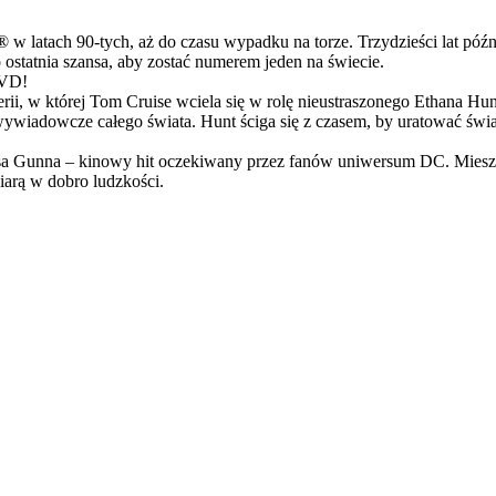
latach 90-tych, aż do czasu wypadku na torze. Trzydzieści lat późn
ostatnia szansa, aby zostać numerem jeden na świecie.
DVD!
serii, w której Tom Cruise wciela się w rolę nieustraszonego Ethana 
ci wywiadowcze całego świata. Hunt ściga się z czasem, by uratować świ
Gunna – kinowy hit oczekiwany przez fanów uniwersum DC. Mieszanka
arą w dobro ludzkości.