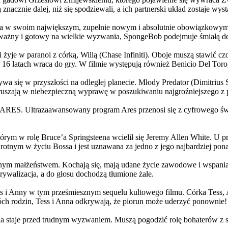
 znacznie dalej, niż się spodziewali, a ich partnerski układ zostaje w
życia w swoim największym, zupełnie nowym i absolutnie obowiązkowy
ażny i gotowy na wielkie wyzwania, SpongeBob podejmuje śmiałą dec
yje w paranoi z córką, Willą (Chase Infiniti). Oboje muszą stawić czoł
16 latach wraca do gry. W filmie występują również Benicio Del Toro,
grywa się w przyszłości na odległej planecie. Młody Predator (Dimitri
 ruszają w niebezpieczną wyprawę w poszukiwaniu najgroźniejszego z
: ARES. Ultrazaawansowany program Ares przenosi się z cyfrowego świ
rym w rolę Bruce’a Springsteena wcielił się Jeremy Allen White. U p
rotnym w życiu Bossa i jest uznawana za jedno z jego najbardziej po
jnym małżeństwem. Kochają się, mają udane życie zawodowe i wspaniałe
ywalizacja, a do głosu dochodzą tłumione żale.
 w tym prześmiesznym sequelu kultowego filmu. Córka Tess, Anna, 
h rodzin, Tess i Anna odkrywają, że piorun może uderzyć ponownie!
la staje przed trudnym wyzwaniem. Muszą pogodzić rolę bohaterów z s