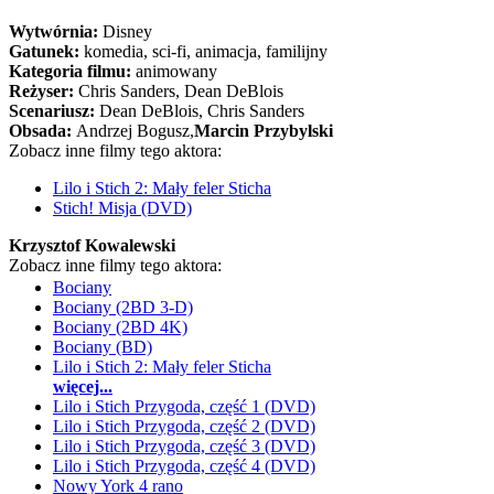
Wytwórnia:
Disney
Gatunek:
komedia, sci-fi, animacja, familijny
Kategoria filmu:
animowany
Reżyser:
Chris Sanders, Dean DeBlois
Scenariusz:
Dean DeBlois
, Chris Sanders
Obsada:
Andrzej Bogusz,
Marcin Przybylski
Zobacz inne filmy tego aktora:
Lilo i Stich 2: Mały feler Sticha
Stich! Misja (DVD)
Krzysztof Kowalewski
Zobacz inne filmy tego aktora:
Bociany
Bociany (2BD 3-D)
Bociany (2BD 4K)
Bociany (BD)
Lilo i Stich 2: Mały feler Sticha
więcej...
Lilo i Stich Przygoda, część 1 (DVD)
Lilo i Stich Przygoda, część 2 (DVD)
Lilo i Stich Przygoda, część 3 (DVD)
Lilo i Stich Przygoda, część 4 (DVD)
Nowy York 4 rano