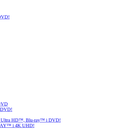
 DVD!
 DVD
i DVD!
n 4 Ultra HD™, Blu-ray™ i DVD!
-RAY™ i 4K UHD!