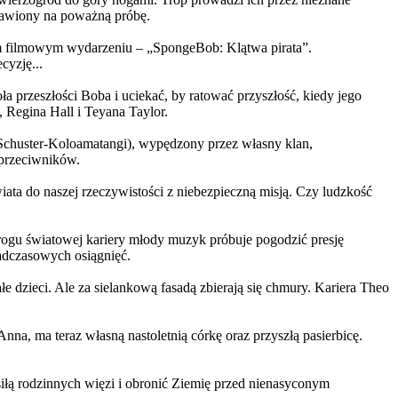
ystawiony na poważną próbę.
m filmowym wydarzeniu – „SpongeBob: Klątwa pirata”.
yzję...
a przeszłości Boba i uciekać, by ratować przyszłość, kiedy jego
 Regina Hall i Teyana Taylor.
us Schuster-Koloamatangi), wypędzony przez własny klan,
 przeciwników.
ata do naszej rzeczywistości z niebezpieczną misją. Czy ludzkość
rogu światowej kariery młody muzyk próbuje pogodzić presję
nadczasowych osiągnięć.
 dzieci. Ale za sielankową fasadą zbierają się chmury. Kariera Theo
ma teraz własną nastoletnią córkę oraz przyszłą pasierbicę.
iłą rodzinnych więzi i obronić Ziemię przed nienasyconym