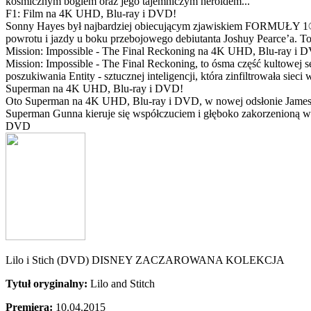
kosmicznym bogiem oraz jego tajemniczym heroldem...
F1: Film na 4K UHD, Blu-ray i DVD!
Sonny Hayes był najbardziej obiecującym zjawiskiem FORMUŁY 1® w 
powrotu i jazdy u boku przebojowego debiutanta Joshuy Pearce’a. To 
Mission: Impossible - The Final Reckoning na 4K UHD, Blu-ray i 
Mission: Impossible - The Final Reckoning, to ósma część kultowej 
poszukiwania Entity - sztucznej inteligencji, która zinfiltrowała sie
Superman na 4K UHD, Blu-ray i DVD!
Oto Superman na 4K UHD, Blu-ray i DVD, w nowej odsłonie Jamesa 
Superman Gunna kieruje się współczuciem i głęboko zakorzenioną wi
DVD
Lilo i Stich (DVD) DISNEY ZACZAROWANA KOLEKCJA
Tytuł oryginalny:
Lilo and Stitch
Premiera:
10.04.2015