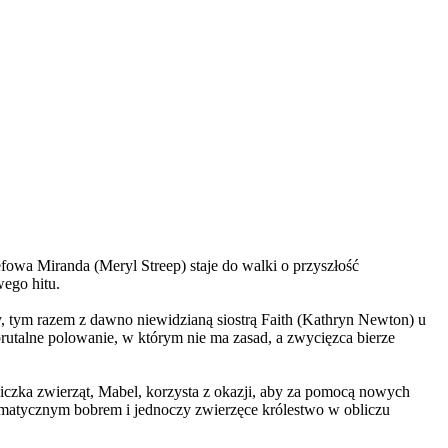
wa Miranda (Meryl Streep) staje do walki o przyszłość
wego hitu.
, tym razem z dawno niewidzianą siostrą Faith (Kathryn Newton) u
brutalne polowanie, w którym nie ma zasad, a zwycięzca bierze
czka zwierząt, Mabel, korzysta z okazji, aby za pomocą nowych
yzmatycznym bobrem i jednoczy zwierzęce królestwo w obliczu