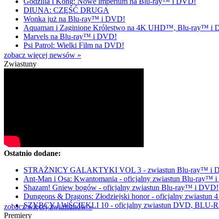
Godzilla i Kong: Nowe imperium na Blu-ray™ i DVD!
DIUNA: CZĘŚĆ DRUGA
Wonka już na Blu-ray™ i DVD!
Aquaman i Zaginione Królestwo na 4K UHD™, Blu-ray™ i
Marvels na Blu-ray™ i DVD!
Psi Patrol: Wielki Film na DVD!
zobacz więcej newsów »
Zwiastuny
Ostatnio dodane:
STRAŻNICY GALAKTYKI VOL 3 - zwiastun Blu-ray™ i
Ant-Man i Osa: Kwantomania - oficjalny zwiastun Blu-ray™ 
Shazam! Gniew bogów - oficjalny zwiastun Blu-ray™ i DVD!
Dungeons & Dragons: Złodziejski honor - oficjalny zwiastu
SZYBCY I WŚCIEKLI 10 - oficjalny zwiastun DVD, BLU
zobacz więcej zwiastunów »
Premiery