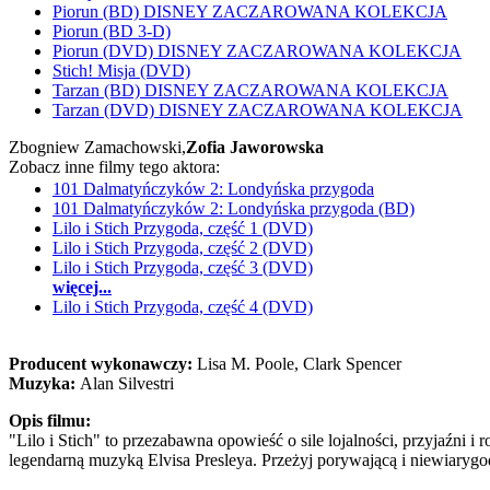
Piorun (BD) DISNEY ZACZAROWANA KOLEKCJA
Piorun (BD 3-D)
Piorun (DVD) DISNEY ZACZAROWANA KOLEKCJA
Stich! Misja (DVD)
Tarzan (BD) DISNEY ZACZAROWANA KOLEKCJA
Tarzan (DVD) DISNEY ZACZAROWANA KOLEKCJA
Zbogniew Zamachowski,
Zofia Jaworowska
Zobacz inne filmy tego aktora:
101 Dalmatyńczyków 2: Londyńska przygoda
101 Dalmatyńczyków 2: Londyńska przygoda (BD)
Lilo i Stich Przygoda, część 1 (DVD)
Lilo i Stich Przygoda, część 2 (DVD)
Lilo i Stich Przygoda, część 3 (DVD)
więcej...
Lilo i Stich Przygoda, część 4 (DVD)
Producent wykonawczy:
Lisa M. Poole, Clark Spencer
Muzyka:
Alan Silvestri
Opis filmu:
"Lilo i Stich" to przezabawna opowieść o sile lojalności, przyjaźni
legendarną muzyką Elvisa Presleya. Przeżyj porywającą i niewiaryg