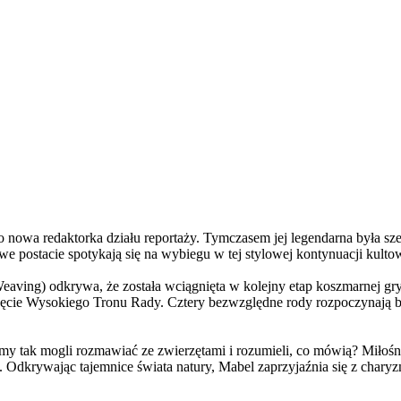
a redaktorka działu reportaży. Tymczasem jej legendarna była szefo
e postacie spotykają się na wybiegu w tej stylowej kontynuacji kulto
ving) odkrywa, że została wciągnięta w kolejny etap koszmarnej gry
 objęcie Wysokiego Tronu Rady. Cztery bezwzględne rody rozpoczynają 
 tak mogli rozmawiać ze zwierzętami i rozumieli, co mówią? Miłośni
. Odkrywając tajemnice świata natury, Mabel zaprzyjaźnia się z char