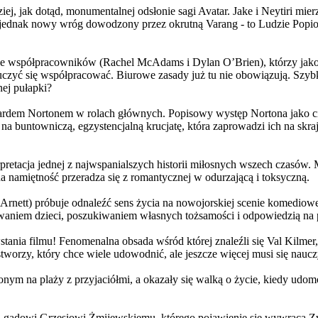
j, jak dotąd, monumentalnej odsłonie sagi Avatar. Jake i Neytiri mierzą
jednak nowy wróg dowodzony przez okrutną Varang - to Ludzie Popiołu
 współpracowników (Rachel McAdams i Dylan O’Brien), którzy jako jed
yć się współpracować. Biurowe zasady już tu nie obowiązują. Szybko 
nej pułapki?
wardem Nortonem w rolach głównych. Popisowy występ Nortona jako c
a buntowniczą, egzystencjalną krucjatę, która zaprowadzi ich na skraj
etacja jednej z najwspanialszych historii miłosnych wszech czasów. M
na namiętność przeradza się z romantycznej w odurzającą i toksyczną.
Arnett) próbuje odnaleźć sens życia na nowojorskiej scenie komediow
owaniem dzieci, poszukiwaniem własnych tożsamości i odpowiedzią na p
wstania filmu! Fenomenalna obsada wśród której znaleźli się Val Kilm
orzy, który chce wiele udowodnić, ale jeszcze więcej musi się naucz
onym na plaży z przyjaciółmi, a okazały się walką o życie, kiedy ud
 gadowi Grzesiowi Żmijewskiemu, którego pojawienie się wywraca Zw