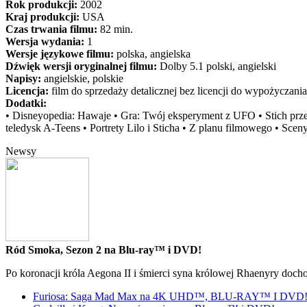
Rok produkcji:
2002
Kraj produkcji:
USA
Czas trwania filmu:
82 min.
Wersja wydania:
1
Wersje językowe filmu:
polska, angielska
Dźwięk wersji oryginalnej filmu:
Dolby 5.1 polski, angielski
Napisy:
angielskie, polskie
Licencja:
film do sprzedaży detalicznej bez licencji do wypożyczania
Dodatki:
• Disneyopedia: Hawaje • Gra: Twój eksperyment z UFO • Stich przed
teledysk A-Teens • Portrety Lilo i Sticha • Z planu filmowego • Sce
Newsy
Ród Smoka, Sezon 2 na Blu-ray™ i DVD!
Po koronacji króla Aegona II i śmierci syna królowej Rhaenyry doch
Furiosa: Saga Mad Max na 4K UHD™, BLU-RAY™ I DVD