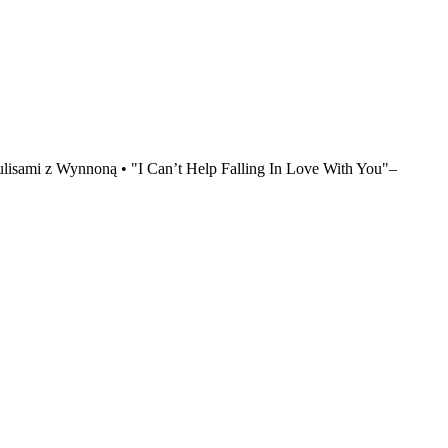
ulisami z Wynnoną • "I Can’t Help Falling In Love With You"–