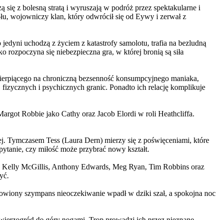
 się z bolesną stratą i wyruszają w podróż przez spektakularne i
, wojowniczy klan, który odwrócił się od Eywy i zerwał z
yni uchodzą z życiem z katastrofy samolotu, trafia na bezludną
rozpoczyna się niebezpieczna gra, w której bronią są siła
ierpiącego na chroniczną bezsenność konsumpcyjnego maniaka,
 fizycznych i psychicznych granic. Ponadto ich relację komplikuje
argot Robbie jako Cathy oraz Jacob Elordi w roli Heathcliffa.
ej. Tymczasem Tess (Laura Dern) mierzy się z poświęceniami, które
ytanie, czy miłość może przybrać nowy kształt.
er, Kelly McGillis, Anthony Edwards, Meg Ryan, Tim Robbins oraz
yć.
omowiony szympans nieoczekiwanie wpadł w dziki szał, a spokojna noc
ierzogród do góry nogami. Trop prowadzi ich przez nieznane