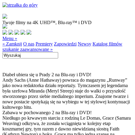
Twoje filmy na 4K UHD™, Blu-ray™ i DVD
Menu »
« Zamknij
O nas
Premiery
Zapowiedzi
Newsy
Katalog filmów
szukanie zaawansowane »
Diabeł ubiera się u Prady 2 na Blu-ray i DVD!
Andy Sachs (Anne Hathaway) powraca do magazynu „Runway”
jako nowa redaktorka działu reportaży. Tymczasem jej legendarna
była szefowa Miranda (Meryl Streep) staje do walki o przyszłość
stworzonego przez siebie medialnego imperium. Znajome twarze i
nowe postacie spotykają się na wybiegu w tej stylowej kontynuacji
kultowego hitu.
Zabawa w pochowanego 2 na Blu-ray i DVD!
Niedługo po krwawym starciu z rodziną Le Domas, Grace (Samara
Weaving) odkrywa, że została wciągnięta w kolejny etap
koszmarnej gry, tym razem z dawno niewidzianą siostrą Faith
(Kathryn Newton) u boku. Grace ma tylko jedną szansę na