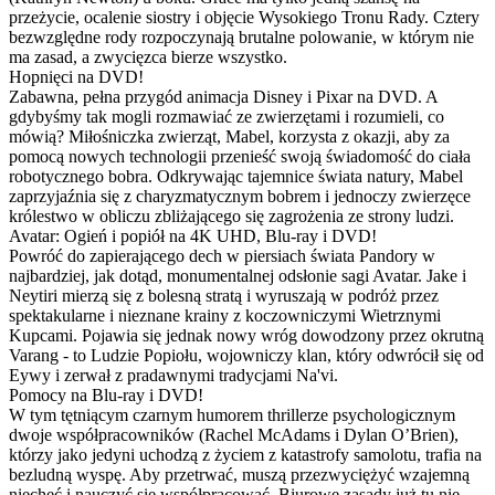
przeżycie, ocalenie siostry i objęcie Wysokiego Tronu Rady. Cztery
bezwzględne rody rozpoczynają brutalne polowanie, w którym nie
ma zasad, a zwycięzca bierze wszystko.
Hopnięci na DVD!
Zabawna, pełna przygód animacja Disney i Pixar na DVD. A
gdybyśmy tak mogli rozmawiać ze zwierzętami i rozumieli, co
mówią? Miłośniczka zwierząt, Mabel, korzysta z okazji, aby za
pomocą nowych technologii przenieść swoją świadomość do ciała
robotycznego bobra. Odkrywając tajemnice świata natury, Mabel
zaprzyjaźnia się z charyzmatycznym bobrem i jednoczy zwierzęce
królestwo w obliczu zbliżającego się zagrożenia ze strony ludzi.
Avatar: Ogień i popiół na 4K UHD, Blu-ray i DVD!
Powróć do zapierającego dech w piersiach świata Pandory w
najbardziej, jak dotąd, monumentalnej odsłonie sagi Avatar. Jake i
Neytiri mierzą się z bolesną stratą i wyruszają w podróż przez
spektakularne i nieznane krainy z koczowniczymi Wietrznymi
Kupcami. Pojawia się jednak nowy wróg dowodzony przez okrutną
Varang - to Ludzie Popiołu, wojowniczy klan, który odwrócił się od
Eywy i zerwał z pradawnymi tradycjami Na'vi.
Pomocy na Blu-ray i DVD!
W tym tętniącym czarnym humorem thrillerze psychologicznym
dwoje współpracowników (Rachel McAdams i Dylan O’Brien),
którzy jako jedyni uchodzą z życiem z katastrofy samolotu, trafia na
bezludną wyspę. Aby przetrwać, muszą przezwyciężyć wzajemną
niechęć i nauczyć się współpracować. Biurowe zasady już tu nie