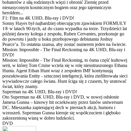
bohaterów z siłą rodzinnych więzi i obronić Ziemię przed
nienasyconym kosmicznym bogiem oraz jego tajemniczym
heroldem...
F1: Film na 4K UHD, Blu-ray i DVD!
Sonny Hayes był najbardziej obiecującym zjawiskiem FORMUŁY
1® w latach 90-tych, aż do czasu wypadku na torze. Trzydzieści lat
później dawny kolega z zespołu, Ruben Cervantes, przekonuje go
do powrotu i jazdy u boku przebojowego debiutanta Joshuy
Pearce’a. To ostatnia szansa, aby zostać numerem jeden na świecie.
Mission: Impossible - The Final Reckoning na 4K UHD, Blu-ray i
DVD!
Mission: Impossible - The Final Reckoning, to ósma część kultowej
serii, w której Tom Cruise wciela się w rolę nieustraszonego Ethana
Hunta. Agent Ethan Hunt wraz z zespołem IMF kontynuują
poszukiwania Entity - sztucznej inteligencji, która zinfiltrowała sieci
wywiadowcze całego świata. Hunt ściga się z czasem, by uratować
świat, który znamy.
Superman na 4K UHD, Blu-ray i DVD!
Oto Superman na 4K UHD, Blu-ray i DVD, w nowej odsłonie
Jamesa Gunna – kinowy hit oczekiwany przez fanów uniwersum
DC. Mieszanka zapierającej dech w piersiach akcji, humoru i
wzruszeń. Superman Gunna kieruje się współczuciem i głęboko
zakorzenioną wiarą w dobro ludzkości.
DVD