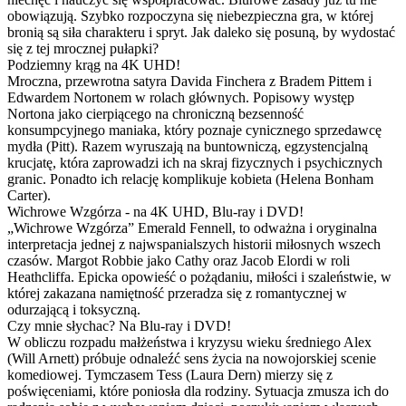
obowiązują. Szybko rozpoczyna się niebezpieczna gra, w której
bronią są siła charakteru i spryt. Jak daleko się posuną, by wydostać
się z tej mrocznej pułapki?
Podziemny krąg na 4K UHD!
Mroczna, przewrotna satyra Davida Finchera z Bradem Pittem i
Edwardem Nortonem w rolach głównych. Popisowy występ
Nortona jako cierpiącego na chroniczną bezsenność
konsumpcyjnego maniaka, który poznaje cynicznego sprzedawcę
mydła (Pitt). Razem wyruszają na buntowniczą, egzystencjalną
krucjatę, która zaprowadzi ich na skraj fizycznych i psychicznych
granic. Ponadto ich relację komplikuje kobieta (Helena Bonham
Carter).
Wichrowe Wzgórza - na 4K UHD, Blu-ray i DVD!
„Wichrowe Wzgórza” Emerald Fennell, to odważna i oryginalna
interpretacja jednej z najwspanialszych historii miłosnych wszech
czasów. Margot Robbie jako Cathy oraz Jacob Elordi w roli
Heathcliffa. Epicka opowieść o pożądaniu, miłości i szaleństwie, w
której zakazana namiętność przeradza się z romantycznej w
odurzającą i toksyczną.
Czy mnie słychac? Na Blu-ray i DVD!
W obliczu rozpadu małżeństwa i kryzysu wieku średniego Alex
(Will Arnett) próbuje odnaleźć sens życia na nowojorskiej scenie
komediowej. Tymczasem Tess (Laura Dern) mierzy się z
poświęceniami, które poniosła dla rodziny. Sytuacja zmusza ich do