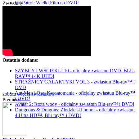
Psi Patrol: Wielki Film na DVD!
Zwiastuny
Ostatnio dodane:
SZYBCY I WŚCIEKLI 10 - oficjalny zwiastun DVD, BLU-
RAY™ i 4K UHD!
STRAŻNICY GALAKTYKI VOL 3 - zwiastun Blu-ray™ i
DVD
Ant-Man i Osa: Kwantomania - oficjalny zwiastun Blu-ray™
zobacz więcej zwiastunów »
i DVD!
Premiery
Avatar 2: Istota wody - oficjalny zwiastun Blu-ray™ i DVD!
Dungeons & Dragons: Złodziejski honor - oficjalny zwiastun
4 Ultra HD™, Blu-ray™ i DVD!