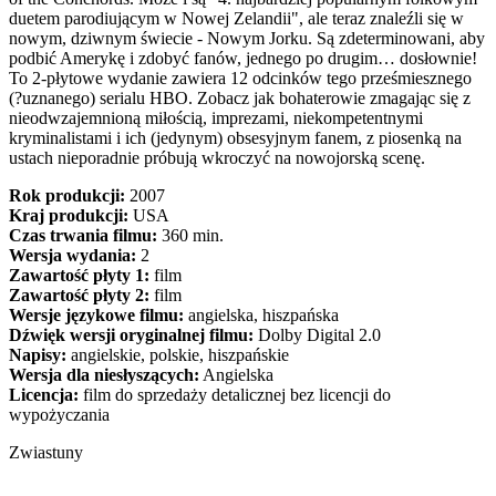
duetem parodiującym w Nowej Zelandii", ale teraz znaleźli się w
nowym, dziwnym świecie - Nowym Jorku. Są zdeterminowani, aby
podbić Amerykę i zdobyć fanów, jednego po drugim… dosłownie!
To 2-płytowe wydanie zawiera 12 odcinków tego prześmiesznego
(?uznanego) serialu HBO. Zobacz jak bohaterowie zmagając się z
nieodwzajemnioną miłością, imprezami, niekompetentnymi
kryminalistami i ich (jedynym) obsesyjnym fanem, z piosenką na
ustach nieporadnie próbują wkroczyć na nowojorską scenę.
Rok produkcji:
2007
Kraj produkcji:
USA
Czas trwania filmu:
360 min.
Wersja wydania:
2
Zawartość płyty 1:
film
Zawartość płyty 2:
film
Wersje językowe filmu:
angielska, hiszpańska
Dźwięk wersji oryginalnej filmu:
Dolby Digital 2.0
Napisy:
angielskie, polskie, hiszpańskie
Wersja dla niesłyszących:
Angielska
Licencja:
film do sprzedaży detalicznej bez licencji do
wypożyczania
Zwiastuny