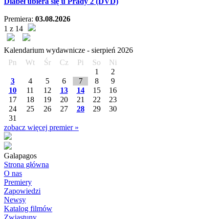
Diabeł ubiera się u Prady 2 (DVD)
Premiera:
03.08.2026
1 z 14
Kalendarium wydawnicze -
sierpień
2026
Pn
Wt
Śr
Cz
Pi
So
Ni
1
2
3
4
5
6
7
8
9
10
11
12
13
14
15
16
17
18
19
20
21
22
23
24
25
26
27
28
29
30
31
zobacz więcej premier »
Galapagos
Strona główna
O nas
Premiery
Zapowiedzi
Newsy
Katalog filmów
Zwiastuny