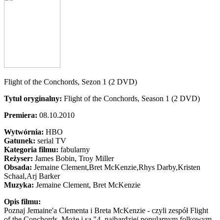
Flight of the Conchords, Sezon 1 (2 DVD)
Tytuł oryginalny:
Flight of the Conchords, Season 1 (2 DVD)
Premiera:
08.10.2010
Wytwórnia:
HBO
Gatunek:
serial TV
Kategoria filmu:
fabularny
Reżyser:
James Bobin, Troy Miller
Obsada:
Jemaine Clement,
Bret McKenzie,
Rhys Darby,
Kristen
Schaal,
Arj Barker
Muzyka:
Jemaine Clement, Bret McKenzie
Opis filmu:
Poznaj Jemaine'a Clementa i Breta McKenzie - czyli zespół Flight
of the Conchords. Może i są "4. najbardziej popularnym folkowym