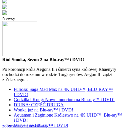
Newsy
Ród Smoka, Sezon 2 na Blu-ray™ i DVD!
Po koronacji króla Aegona II i śmierci syna królowej Rhaenyry
dochodzi do rozłamu w rodzie Targaryenów. Aegon II rządzi
z Żelaznego...
Furiosa: Saga Mad Max na 4K UHD™, BLU-RAY™
I DVD!
Godzilla i Kong: Nowe imperium na Blu-ray™ i DVD!
DIUNA: CZĘŚĆ DRUGA
Wonka już na Blu-ray™ i DVD!
Aquaman i Zaginione Królestwo na 4K UHD™, Blu-ray™
i DVD!
Marvels na Blu-ray™ i DVD!
zobacz więcej newsów »