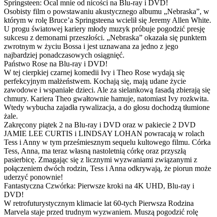
Springsteen: Ocal mnie od nicości na Blu-ray i DVD!
Osobisty film o powstawaniu akustycznego albumu „Nebraska”, w
którym w rolę Bruce’a Springsteena wcielił się Jeremy Allen White.
U progu światowej kariery młody muzyk próbuje pogodzić presję
sukcesu z demonami przeszłości. „Nebraska” okazała się punktem
zwrotnym w życiu Bossa i jest uznawana za jedno z jego
najbardziej ponadczasowych osiągnięć.
Państwo Rose na Blu-ray i DVD!
W tej cierpkiej czarnej komedii Ivy i Theo Rose wydają się
perfekcyjnym małżeństwem. Kochają się, mają udane życie
zawodowe i wspaniałe dzieci. Ale za sielankową fasadą zbierają się
chmury. Kariera Theo gwałtownie hamuje, natomiast Ivy rozkwita.
Wtedy wybucha zajadła rywalizacja, a do głosu dochodzą tłumione
żale.
Zakręcony piątek 2 na Blu-ray i DVD oraz w pakiecie 2 DVD
JAMIE LEE CURTIS i LINDSAY LOHAN powracają w rolach
Tess i Anny w tym prześmiesznym sequelu kultowego filmu. Córka
Tess, Anna, ma teraz własną nastoletnią córkę oraz przyszłą
pasierbicę. Zmagając się z licznymi wyzwaniami związanymi z
połączeniem dwóch rodzin, Tess i Anna odkrywają, że piorun może
uderzyć ponownie!
Fantastyczna Czwórka: Pierwsze kroki na 4K UHD, Blu-ray i
DVD!
W retrofuturystycznym klimacie lat 60-tych Pierwsza Rodzina
Marvela staje przed trudnym wyzwaniem. Muszą pogodzić rolę