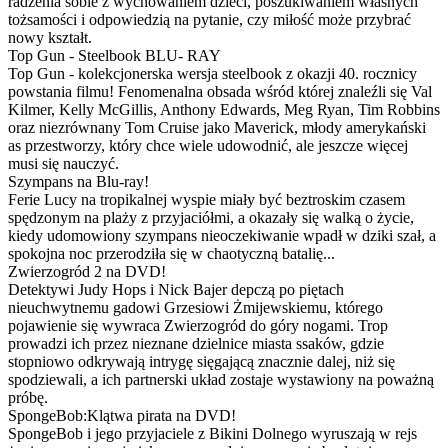
radzenia sobie z wychowaniem dzieci, poszukiwaniem własnych
tożsamości i odpowiedzią na pytanie, czy miłość może przybrać
nowy kształt.
Top Gun - Steelbook BLU- RAY
Top Gun - kolekcjonerska wersja steelbook z okazji 40. rocznicy
powstania filmu! Fenomenalna obsada wśród której znaleźli się Val
Kilmer, Kelly McGillis, Anthony Edwards, Meg Ryan, Tim Robbins
oraz niezrównany Tom Cruise jako Maverick, młody amerykański
as przestworzy, który chce wiele udowodnić, ale jeszcze więcej
musi się nauczyć.
Szympans na Blu-ray!
Ferie Lucy na tropikalnej wyspie miały być beztroskim czasem
spędzonym na plaży z przyjaciółmi, a okazały się walką o życie,
kiedy udomowiony szympans nieoczekiwanie wpadł w dziki szał, a
spokojna noc przerodziła się w chaotyczną batalię...
Zwierzogród 2 na DVD!
Detektywi Judy Hops i Nick Bajer depczą po piętach
nieuchwytnemu gadowi Grzesiowi Żmijewskiemu, którego
pojawienie się wywraca Zwierzogród do góry nogami. Trop
prowadzi ich przez nieznane dzielnice miasta ssaków, gdzie
stopniowo odkrywają intrygę sięgającą znacznie dalej, niż się
spodziewali, a ich partnerski układ zostaje wystawiony na poważną
próbę.
SpongeBob:Klątwa pirata na DVD!
SpongeBob i jego przyjaciele z Bikini Dolnego wyruszają w rejs