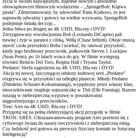
życia w swoim największym, zupełnie nowym i absolutnie
obowiązkowym filmowym wydarzeniu – „SpongeBob: Klątwa
pirata”. Zdeterminowany, by udowodnić Panu Krabowi, że jest
naprawdę odważny i gotowy na wielkie wyzwania, SpongeBob
podejmuje śmiałą decyzję...
Jedna bitwa po drugiej na 4K UHD, Blu-ray i DVD!
Zrezygnowany rewolucjonista Bob (Leonardo DiCaprio) pali
trawkę i żyje w paranoi z córką, Willą (Chase Infiniti). Oboje muszą
stawić czoła przeszłości Boba i uciekać, by ratować przyszłość,
kiedy jego bezlitosny przeciwnik, pułkownik Steven J. Lockjaw
(Sean Penn), po 16 latach wraca do gry. W filmie występują
również Benicio Del Toro, Regina Hall i Teyana Taylor.
Predator: Strefa zagrożenia na 4K UHD, Blu-ray i DVD!
Akcja tej nowej, fascynującej odsłony kultowej serii „Predator”
rozgrywa się w przyszłości na odległej planecie. Młody Predator
(Dimitrius Schuster-Koloamatangi), wypędzony przez własny klan,
nieoczekiwanie znajduje sojuszniczkę w Thii (Elle Fanning). Razem
ruszają w niebezpieczną wyprawę w poszukiwaniu
najgroźniejszego z przeciwników.
Tron: Ares na 4K UHD, Blu-ray i DVD!
Przygotuj się na pełną elektryzującej akcji przygodę w filmie
TRON: ARES. Ultrazaawansowany program Ares przenosi się z
cyfrowego świata do naszej rzeczywistości z niebezpieczną misją.
Czy ludzkość jest gotowa na pierwszy fizyczny kontakt ze Sztuczną
Inteligencją?