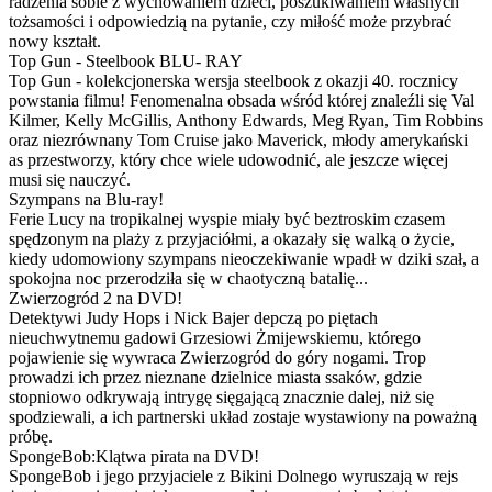
radzenia sobie z wychowaniem dzieci, poszukiwaniem własnych
tożsamości i odpowiedzią na pytanie, czy miłość może przybrać
nowy kształt.
Top Gun - Steelbook BLU- RAY
Top Gun - kolekcjonerska wersja steelbook z okazji 40. rocznicy
powstania filmu! Fenomenalna obsada wśród której znaleźli się Val
Kilmer, Kelly McGillis, Anthony Edwards, Meg Ryan, Tim Robbins
oraz niezrównany Tom Cruise jako Maverick, młody amerykański
as przestworzy, który chce wiele udowodnić, ale jeszcze więcej
musi się nauczyć.
Szympans na Blu-ray!
Ferie Lucy na tropikalnej wyspie miały być beztroskim czasem
spędzonym na plaży z przyjaciółmi, a okazały się walką o życie,
kiedy udomowiony szympans nieoczekiwanie wpadł w dziki szał, a
spokojna noc przerodziła się w chaotyczną batalię...
Zwierzogród 2 na DVD!
Detektywi Judy Hops i Nick Bajer depczą po piętach
nieuchwytnemu gadowi Grzesiowi Żmijewskiemu, którego
pojawienie się wywraca Zwierzogród do góry nogami. Trop
prowadzi ich przez nieznane dzielnice miasta ssaków, gdzie
stopniowo odkrywają intrygę sięgającą znacznie dalej, niż się
spodziewali, a ich partnerski układ zostaje wystawiony na poważną
próbę.
SpongeBob:Klątwa pirata na DVD!
SpongeBob i jego przyjaciele z Bikini Dolnego wyruszają w rejs