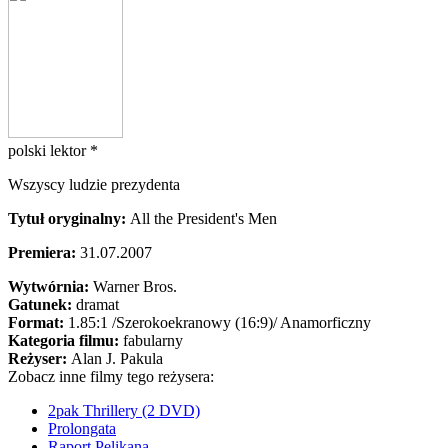
polski lektor *
Wszyscy ludzie prezydenta
Tytuł oryginalny:
All the President's Men
Premiera:
31.07.2007
Wytwórnia:
Warner Bros.
Gatunek:
dramat
Format:
1.85:1
/Szerokoekranowy (16:9)/
Anamorficzny
Kategoria filmu:
fabularny
Reżyser:
Alan J. Pakula
Zobacz inne filmy tego reżysera:
2pak Thrillery (2 DVD)
Prolongata
Raport Pelikana