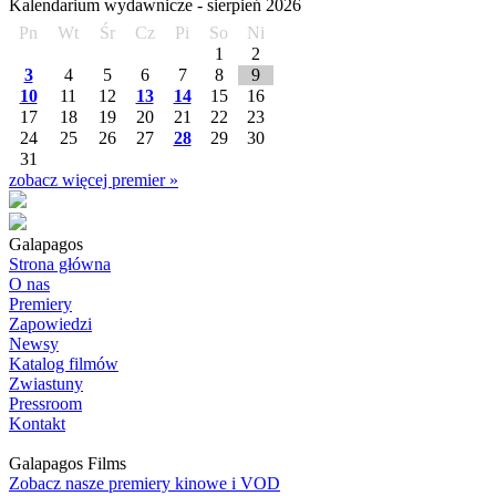
Kalendarium wydawnicze -
sierpień
2026
Pn
Wt
Śr
Cz
Pi
So
Ni
1
2
3
4
5
6
7
8
9
10
11
12
13
14
15
16
17
18
19
20
21
22
23
24
25
26
27
28
29
30
31
zobacz więcej premier »
Galapagos
Strona główna
O nas
Premiery
Zapowiedzi
Newsy
Katalog filmów
Zwiastuny
Pressroom
Kontakt
Galapagos Films
Zobacz nasze premiery kinowe i VOD