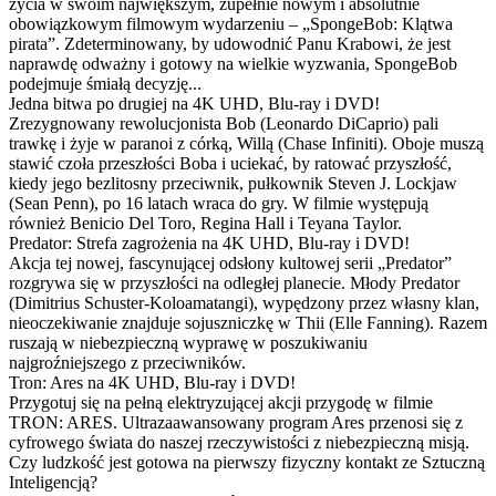
życia w swoim największym, zupełnie nowym i absolutnie
obowiązkowym filmowym wydarzeniu – „SpongeBob: Klątwa
pirata”. Zdeterminowany, by udowodnić Panu Krabowi, że jest
naprawdę odważny i gotowy na wielkie wyzwania, SpongeBob
podejmuje śmiałą decyzję...
Jedna bitwa po drugiej na 4K UHD, Blu-ray i DVD!
Zrezygnowany rewolucjonista Bob (Leonardo DiCaprio) pali
trawkę i żyje w paranoi z córką, Willą (Chase Infiniti). Oboje muszą
stawić czoła przeszłości Boba i uciekać, by ratować przyszłość,
kiedy jego bezlitosny przeciwnik, pułkownik Steven J. Lockjaw
(Sean Penn), po 16 latach wraca do gry. W filmie występują
również Benicio Del Toro, Regina Hall i Teyana Taylor.
Predator: Strefa zagrożenia na 4K UHD, Blu-ray i DVD!
Akcja tej nowej, fascynującej odsłony kultowej serii „Predator”
rozgrywa się w przyszłości na odległej planecie. Młody Predator
(Dimitrius Schuster-Koloamatangi), wypędzony przez własny klan,
nieoczekiwanie znajduje sojuszniczkę w Thii (Elle Fanning). Razem
ruszają w niebezpieczną wyprawę w poszukiwaniu
najgroźniejszego z przeciwników.
Tron: Ares na 4K UHD, Blu-ray i DVD!
Przygotuj się na pełną elektryzującej akcji przygodę w filmie
TRON: ARES. Ultrazaawansowany program Ares przenosi się z
cyfrowego świata do naszej rzeczywistości z niebezpieczną misją.
Czy ludzkość jest gotowa na pierwszy fizyczny kontakt ze Sztuczną
Inteligencją?