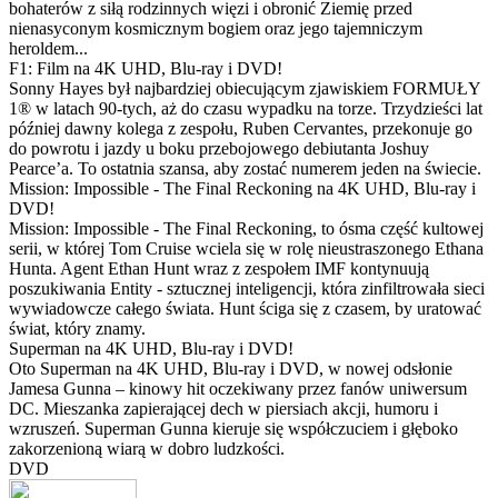
bohaterów z siłą rodzinnych więzi i obronić Ziemię przed
nienasyconym kosmicznym bogiem oraz jego tajemniczym
heroldem...
F1: Film na 4K UHD, Blu-ray i DVD!
Sonny Hayes był najbardziej obiecującym zjawiskiem FORMUŁY
1® w latach 90-tych, aż do czasu wypadku na torze. Trzydzieści lat
później dawny kolega z zespołu, Ruben Cervantes, przekonuje go
do powrotu i jazdy u boku przebojowego debiutanta Joshuy
Pearce’a. To ostatnia szansa, aby zostać numerem jeden na świecie.
Mission: Impossible - The Final Reckoning na 4K UHD, Blu-ray i
DVD!
Mission: Impossible - The Final Reckoning, to ósma część kultowej
serii, w której Tom Cruise wciela się w rolę nieustraszonego Ethana
Hunta. Agent Ethan Hunt wraz z zespołem IMF kontynuują
poszukiwania Entity - sztucznej inteligencji, która zinfiltrowała sieci
wywiadowcze całego świata. Hunt ściga się z czasem, by uratować
świat, który znamy.
Superman na 4K UHD, Blu-ray i DVD!
Oto Superman na 4K UHD, Blu-ray i DVD, w nowej odsłonie
Jamesa Gunna – kinowy hit oczekiwany przez fanów uniwersum
DC. Mieszanka zapierającej dech w piersiach akcji, humoru i
wzruszeń. Superman Gunna kieruje się współczuciem i głęboko
zakorzenioną wiarą w dobro ludzkości.
DVD