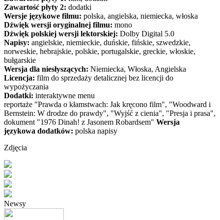
Zawartość płyty 2:
dodatki
Wersje językowe filmu:
polska, angielska, niemiecka, włoska
Dźwięk wersji oryginalnej filmu:
mono
Dźwięk polskiej wersji lektorskiej:
Dolby Digital 5.0
Napisy:
angielskie, niemieckie, duńskie, fińskie, szwedzkie,
norweskie, hebrajskie, polskie, portugalskie, greckie, włoskie,
bułgarskie
Wersja dla niesłyszących:
Niemiecka, Włoska, Angielska
Licencja:
film do sprzedaży detalicznej bez licencji do
wypożyczania
Dodatki:
interaktywne menu
reportaże "Prawda o kłamstwach: Jak kręcono film", "Woodward i
Bernstein: W drodze do prawdy", "Wyjść z cienia", "Presja i prasa",
dokument "1976 Dinah! z Jasonem Robardsem"
Wersja
językowa dodatków:
polska napisy
Zdjęcia
Newsy