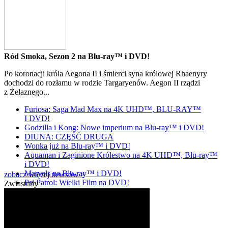
Ród Smoka, Sezon 2 na Blu-ray™ i DVD!
Po koronacji króla Aegona II i śmierci syna królowej Rhaenyry
dochodzi do rozłamu w rodzie Targaryenów. Aegon II rządzi
z Żelaznego...
Furiosa: Saga Mad Max na 4K UHD™, BLU-RAY™
I DVD!
Godzilla i Kong: Nowe imperium na Blu-ray™ i DVD!
DIUNA: CZĘŚĆ DRUGA
Wonka już na Blu-ray™ i DVD!
Aquaman i Zaginione Królestwo na 4K UHD™, Blu-ray™
i DVD!
Marvels na Blu-ray™ i DVD!
zobacz więcej newsów »
Psi Patrol: Wielki Film na DVD!
Zwiastuny