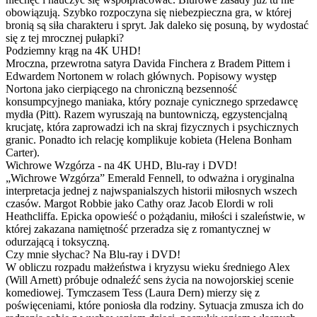
obowiązują. Szybko rozpoczyna się niebezpieczna gra, w której
bronią są siła charakteru i spryt. Jak daleko się posuną, by wydostać
się z tej mrocznej pułapki?
Podziemny krąg na 4K UHD!
Mroczna, przewrotna satyra Davida Finchera z Bradem Pittem i
Edwardem Nortonem w rolach głównych. Popisowy występ
Nortona jako cierpiącego na chroniczną bezsenność
konsumpcyjnego maniaka, który poznaje cynicznego sprzedawcę
mydła (Pitt). Razem wyruszają na buntowniczą, egzystencjalną
krucjatę, która zaprowadzi ich na skraj fizycznych i psychicznych
granic. Ponadto ich relację komplikuje kobieta (Helena Bonham
Carter).
Wichrowe Wzgórza - na 4K UHD, Blu-ray i DVD!
„Wichrowe Wzgórza” Emerald Fennell, to odważna i oryginalna
interpretacja jednej z najwspanialszych historii miłosnych wszech
czasów. Margot Robbie jako Cathy oraz Jacob Elordi w roli
Heathcliffa. Epicka opowieść o pożądaniu, miłości i szaleństwie, w
której zakazana namiętność przeradza się z romantycznej w
odurzającą i toksyczną.
Czy mnie słychac? Na Blu-ray i DVD!
W obliczu rozpadu małżeństwa i kryzysu wieku średniego Alex
(Will Arnett) próbuje odnaleźć sens życia na nowojorskiej scenie
komediowej. Tymczasem Tess (Laura Dern) mierzy się z
poświęceniami, które poniosła dla rodziny. Sytuacja zmusza ich do