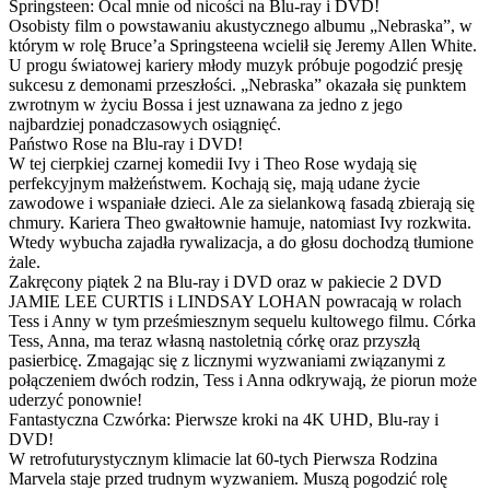
Springsteen: Ocal mnie od nicości na Blu-ray i DVD!
Osobisty film o powstawaniu akustycznego albumu „Nebraska”, w
którym w rolę Bruce’a Springsteena wcielił się Jeremy Allen White.
U progu światowej kariery młody muzyk próbuje pogodzić presję
sukcesu z demonami przeszłości. „Nebraska” okazała się punktem
zwrotnym w życiu Bossa i jest uznawana za jedno z jego
najbardziej ponadczasowych osiągnięć.
Państwo Rose na Blu-ray i DVD!
W tej cierpkiej czarnej komedii Ivy i Theo Rose wydają się
perfekcyjnym małżeństwem. Kochają się, mają udane życie
zawodowe i wspaniałe dzieci. Ale za sielankową fasadą zbierają się
chmury. Kariera Theo gwałtownie hamuje, natomiast Ivy rozkwita.
Wtedy wybucha zajadła rywalizacja, a do głosu dochodzą tłumione
żale.
Zakręcony piątek 2 na Blu-ray i DVD oraz w pakiecie 2 DVD
JAMIE LEE CURTIS i LINDSAY LOHAN powracają w rolach
Tess i Anny w tym prześmiesznym sequelu kultowego filmu. Córka
Tess, Anna, ma teraz własną nastoletnią córkę oraz przyszłą
pasierbicę. Zmagając się z licznymi wyzwaniami związanymi z
połączeniem dwóch rodzin, Tess i Anna odkrywają, że piorun może
uderzyć ponownie!
Fantastyczna Czwórka: Pierwsze kroki na 4K UHD, Blu-ray i
DVD!
W retrofuturystycznym klimacie lat 60-tych Pierwsza Rodzina
Marvela staje przed trudnym wyzwaniem. Muszą pogodzić rolę