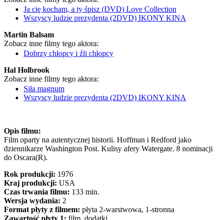
Ja cię kocham, a ty śpisz (DVD) Love Collection
Wszyscy ludzie prezydenta (2DVD) IKONY KINA
Martin Balsam
Zobacz inne filmy tego aktora:
Dobrzy chłopcy i źli chłopcy
Hal Holbrook
Zobacz inne filmy tego aktora:
Siła magnum
Wszyscy ludzie prezydenta (2DVD) IKONY KINA
Opis filmu:
Film oparty na autentycznej historii. Hoffman i Redford jako
dziennikarze Washington Post. Kulisy afery Watergate. 8 nominacji
do Oscara(R).
Rok produkcji:
1976
Kraj produkcji:
USA
Czas trwania filmu:
133 min.
Wersja wydania:
2
Format płyty z filmem:
płyta 2-warstwowa, 1-stronna
Zawartość płyty 1:
film, dodatki