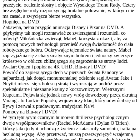
przeżycie, ocalenie siostry i objęcie Wysokiego Tronu Rady. Cztery
bezwzględne rody rozpoczynają brutalne polowanie, w którym nie
ma zasad, a zwycięzca bierze wszystko.
Hopnięci na DVD!
Zabawna, pełna przygód animacja Disney i Pixar na DVD. A
gdybyśmy tak mogli rozmawiać ze zwierzętami i rozumieli, co
mówią? Miłośniczka zwierząt, Mabel, korzysta z okazji, aby za
pomocą nowych technologii przenieść swoją świadomość do ciała
robotycznego bobra. Odkrywając tajemnice świata natury, Mabel
zaprzyjaźnia się z charyzmatycznym bobrem i jednoczy zwierzęce
królestwo w obliczu zbliżającego się zagrożenia ze strony ludzi.
Avatar: Ogień i popiół na 4K UHD, Blu-ray i DVD!
Powróć do zapierającego dech w piersiach świata Pandory w
najbardziej, jak dotąd, monumentalnej odsłonie sagi Avatar. Jake i
Neytiri mierzą się z bolesną stratą i wyruszają w podróż przez
spektakularne i nieznane krainy z koczowniczymi Wietrznymi
Kupcami. Pojawia się jednak nowy wróg dowodzony przez okrutną
Varang - to Ludzie Popiołu, wojowniczy klan, który odwrócił się od
Eywy i zerwał z pradawnymi tradycjami Na'vi.
Pomocy na Blu-ray i DVD!
W tym tętniącym czarnym humorem thrillerze psychologicznym
dwoje współpracowników (Rachel McAdams i Dylan O’Brien),
którzy jako jedyni uchodzą z życiem z katastrofy samolotu, trafia na
bezludną wyspę. Aby przetrwać, muszą przezwyciężyć wzajemną
niechęć i nauczyć się współpracować. Biurowe zasady już tu nie