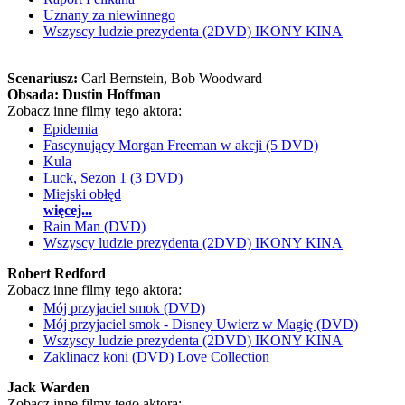
Uznany za niewinnego
Wszyscy ludzie prezydenta (2DVD) IKONY KINA
Scenariusz:
Carl Bernstein
, Bob Woodward
Obsada:
Dustin Hoffman
Zobacz inne filmy tego aktora:
Epidemia
Fascynujący Morgan Freeman w akcji (5 DVD)
Kula
Luck, Sezon 1 (3 DVD)
Miejski obłęd
więcej...
Rain Man (DVD)
Wszyscy ludzie prezydenta (2DVD) IKONY KINA
Robert Redford
Zobacz inne filmy tego aktora:
Mój przyjaciel smok (DVD)
Mój przyjaciel smok - Disney Uwierz w Magię (DVD)
Wszyscy ludzie prezydenta (2DVD) IKONY KINA
Zaklinacz koni (DVD) Love Collection
Jack Warden
Zobacz inne filmy tego aktora: