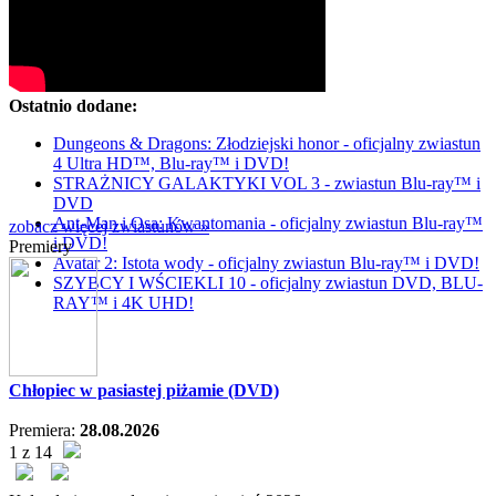
Ostatnio dodane:
Dungeons & Dragons: Złodziejski honor - oficjalny zwiastun
4 Ultra HD™, Blu-ray™ i DVD!
STRAŻNICY GALAKTYKI VOL 3 - zwiastun Blu-ray™ i
DVD
Ant-Man i Osa: Kwantomania - oficjalny zwiastun Blu-ray™
zobacz więcej zwiastunów »
i DVD!
Premiery
Avatar 2: Istota wody - oficjalny zwiastun Blu-ray™ i DVD!
SZYBCY I WŚCIEKLI 10 - oficjalny zwiastun DVD, BLU-
RAY™ i 4K UHD!
Chłopiec w pasiastej piżamie (DVD)
Premiera:
28.08.2026
1 z 14