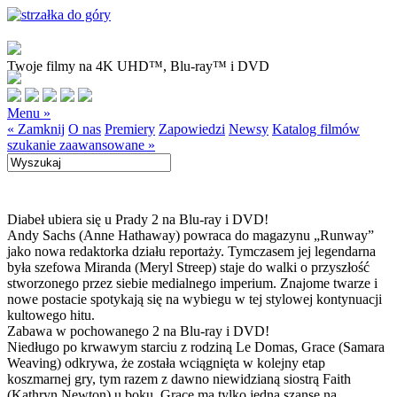
Twoje filmy na 4K UHD™, Blu-ray™ i DVD
Menu »
« Zamknij
O nas
Premiery
Zapowiedzi
Newsy
Katalog filmów
szukanie zaawansowane »
Diabeł ubiera się u Prady 2 na Blu-ray i DVD!
Andy Sachs (Anne Hathaway) powraca do magazynu „Runway”
jako nowa redaktorka działu reportaży. Tymczasem jej legendarna
była szefowa Miranda (Meryl Streep) staje do walki o przyszłość
stworzonego przez siebie medialnego imperium. Znajome twarze i
nowe postacie spotykają się na wybiegu w tej stylowej kontynuacji
kultowego hitu.
Zabawa w pochowanego 2 na Blu-ray i DVD!
Niedługo po krwawym starciu z rodziną Le Domas, Grace (Samara
Weaving) odkrywa, że została wciągnięta w kolejny etap
koszmarnej gry, tym razem z dawno niewidzianą siostrą Faith
(Kathryn Newton) u boku. Grace ma tylko jedną szansę na