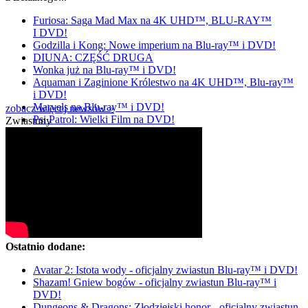
Furiosa: Saga Mad Max na 4K UHD™, BLU-RAY™
I DVD!
Godzilla i Kong: Nowe imperium na Blu-ray™ i DVD!
DIUNA: CZĘŚĆ DRUGA
Wonka już na Blu-ray™ i DVD!
Aquaman i Zaginione Królestwo na 4K UHD™, Blu-ray™
i DVD!
Marvels na Blu-ray™ i DVD!
zobacz więcej newsów »
Psi Patrol: Wielki Film na DVD!
Zwiastuny
Ostatnio dodane:
Avatar 2: Istota wody - oficjalny zwiastun Blu-ray™ i DVD!
Shazam! Gniew bogów - oficjalny zwiastun Blu-ray™ i
DVD!
Dungeons & Dragons: Złodziejski honor - oficjalny zwiastun