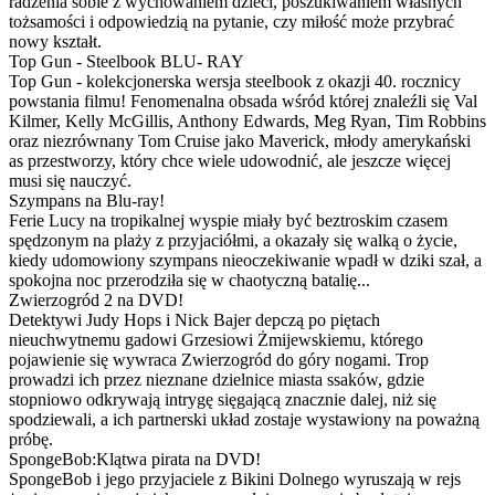
radzenia sobie z wychowaniem dzieci, poszukiwaniem własnych
tożsamości i odpowiedzią na pytanie, czy miłość może przybrać
nowy kształt.
Top Gun - Steelbook BLU- RAY
Top Gun - kolekcjonerska wersja steelbook z okazji 40. rocznicy
powstania filmu! Fenomenalna obsada wśród której znaleźli się Val
Kilmer, Kelly McGillis, Anthony Edwards, Meg Ryan, Tim Robbins
oraz niezrównany Tom Cruise jako Maverick, młody amerykański
as przestworzy, który chce wiele udowodnić, ale jeszcze więcej
musi się nauczyć.
Szympans na Blu-ray!
Ferie Lucy na tropikalnej wyspie miały być beztroskim czasem
spędzonym na plaży z przyjaciółmi, a okazały się walką o życie,
kiedy udomowiony szympans nieoczekiwanie wpadł w dziki szał, a
spokojna noc przerodziła się w chaotyczną batalię...
Zwierzogród 2 na DVD!
Detektywi Judy Hops i Nick Bajer depczą po piętach
nieuchwytnemu gadowi Grzesiowi Żmijewskiemu, którego
pojawienie się wywraca Zwierzogród do góry nogami. Trop
prowadzi ich przez nieznane dzielnice miasta ssaków, gdzie
stopniowo odkrywają intrygę sięgającą znacznie dalej, niż się
spodziewali, a ich partnerski układ zostaje wystawiony na poważną
próbę.
SpongeBob:Klątwa pirata na DVD!
SpongeBob i jego przyjaciele z Bikini Dolnego wyruszają w rejs