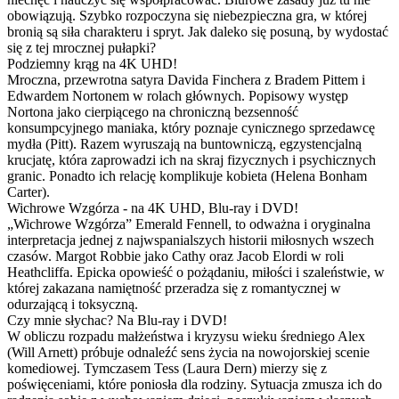
obowiązują. Szybko rozpoczyna się niebezpieczna gra, w której
bronią są siła charakteru i spryt. Jak daleko się posuną, by wydostać
się z tej mrocznej pułapki?
Podziemny krąg na 4K UHD!
Mroczna, przewrotna satyra Davida Finchera z Bradem Pittem i
Edwardem Nortonem w rolach głównych. Popisowy występ
Nortona jako cierpiącego na chroniczną bezsenność
konsumpcyjnego maniaka, który poznaje cynicznego sprzedawcę
mydła (Pitt). Razem wyruszają na buntowniczą, egzystencjalną
krucjatę, która zaprowadzi ich na skraj fizycznych i psychicznych
granic. Ponadto ich relację komplikuje kobieta (Helena Bonham
Carter).
Wichrowe Wzgórza - na 4K UHD, Blu-ray i DVD!
„Wichrowe Wzgórza” Emerald Fennell, to odważna i oryginalna
interpretacja jednej z najwspanialszych historii miłosnych wszech
czasów. Margot Robbie jako Cathy oraz Jacob Elordi w roli
Heathcliffa. Epicka opowieść o pożądaniu, miłości i szaleństwie, w
której zakazana namiętność przeradza się z romantycznej w
odurzającą i toksyczną.
Czy mnie słychac? Na Blu-ray i DVD!
W obliczu rozpadu małżeństwa i kryzysu wieku średniego Alex
(Will Arnett) próbuje odnaleźć sens życia na nowojorskiej scenie
komediowej. Tymczasem Tess (Laura Dern) mierzy się z
poświęceniami, które poniosła dla rodziny. Sytuacja zmusza ich do