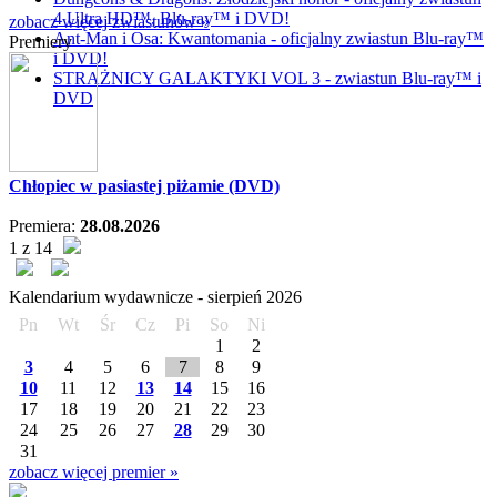
4 Ultra HD™, Blu-ray™ i DVD!
zobacz więcej zwiastunów »
Ant-Man i Osa: Kwantomania - oficjalny zwiastun Blu-ray™
Premiery
i DVD!
STRAŻNICY GALAKTYKI VOL 3 - zwiastun Blu-ray™ i
DVD
Chłopiec w pasiastej piżamie (DVD)
Premiera:
28.08.2026
1 z 14
Kalendarium wydawnicze -
sierpień
2026
Pn
Wt
Śr
Cz
Pi
So
Ni
1
2
3
4
5
6
7
8
9
10
11
12
13
14
15
16
17
18
19
20
21
22
23
24
25
26
27
28
29
30
31
zobacz więcej premier »