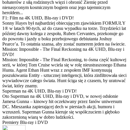
bohaterów z siłą rodzinnych więzi i obronić Ziemię przed
nienasyconym kosmicznym bogiem oraz jego tajemniczym
heroldem...
F1: Film na 4K UHD, Blu-ray i DVD!
Sonny Hayes był najbardziej obiecującym zjawiskiem FORMUŁY
1® w latach 90-tych, aż do czasu wypadku na torze. Trzydzieści lat
później dawny kolega z zespołu, Ruben Cervantes, przekonuje go
do powrotu i jazdy u boku przebojowego debiutanta Joshuy
Pearce’a. To ostatnia szansa, aby zostać numerem jeden na świecie.
Mission: Impossible - The Final Reckoning na 4K UHD, Blu-ray i
DVD!
Mission: Impossible - The Final Reckoning, to ósma część kultowej
serii, w której Tom Cruise wciela się w rolę nieustraszonego Ethana
Hunta. Agent Ethan Hunt wraz z zespołem IMF kontynuują
poszukiwania Entity - sztucznej inteligencji, która zinfiltrowała sieci
wywiadowcze całego świata. Hunt ściga się z czasem, by uratować
świat, który znamy.
Superman na 4K UHD, Blu-ray i DVD!
Oto Superman na 4K UHD, Blu-ray i DVD, w nowej odsłonie
Jamesa Gunna – kinowy hit oczekiwany przez fanów uniwersum
DC. Mieszanka zapierającej dech w piersiach akcji, humoru i
wzruszeń. Superman Gunna kieruje się współczuciem i głęboko
zakorzenioną wiarą w dobro ludzkości.
Premiery Blu-ray i DVD