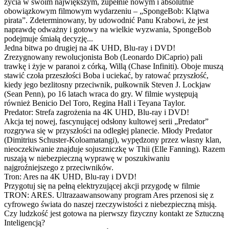
życia w swoim największym, zupełnie nowym i absolutnie
obowiązkowym filmowym wydarzeniu – „SpongeBob: Klątwa
pirata”. Zdeterminowany, by udowodnić Panu Krabowi, że jest
naprawdę odważny i gotowy na wielkie wyzwania, SpongeBob
podejmuje śmiałą decyzję...
Jedna bitwa po drugiej na 4K UHD, Blu-ray i DVD!
Zrezygnowany rewolucjonista Bob (Leonardo DiCaprio) pali
trawkę i żyje w paranoi z córką, Willą (Chase Infiniti). Oboje muszą
stawić czoła przeszłości Boba i uciekać, by ratować przyszłość,
kiedy jego bezlitosny przeciwnik, pułkownik Steven J. Lockjaw
(Sean Penn), po 16 latach wraca do gry. W filmie występują
również Benicio Del Toro, Regina Hall i Teyana Taylor.
Predator: Strefa zagrożenia na 4K UHD, Blu-ray i DVD!
Akcja tej nowej, fascynującej odsłony kultowej serii „Predator”
rozgrywa się w przyszłości na odległej planecie. Młody Predator
(Dimitrius Schuster-Koloamatangi), wypędzony przez własny klan,
nieoczekiwanie znajduje sojuszniczkę w Thii (Elle Fanning). Razem
ruszają w niebezpieczną wyprawę w poszukiwaniu
najgroźniejszego z przeciwników.
Tron: Ares na 4K UHD, Blu-ray i DVD!
Przygotuj się na pełną elektryzującej akcji przygodę w filmie
TRON: ARES. Ultrazaawansowany program Ares przenosi się z
cyfrowego świata do naszej rzeczywistości z niebezpieczną misją.
Czy ludzkość jest gotowa na pierwszy fizyczny kontakt ze Sztuczną
Inteligencją?