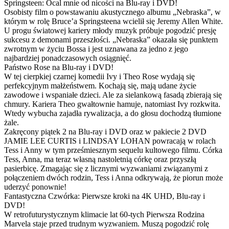
Springsteen: Ocal mnie od nicości na Blu-ray i DVD!
Osobisty film o powstawaniu akustycznego albumu „Nebraska”, w
którym w rolę Bruce’a Springsteena wcielił się Jeremy Allen White.
U progu światowej kariery młody muzyk próbuje pogodzić presję
sukcesu z demonami przeszłości. „Nebraska” okazała się punktem
zwrotnym w życiu Bossa i jest uznawana za jedno z jego
najbardziej ponadczasowych osiągnięć.
Państwo Rose na Blu-ray i DVD!
W tej cierpkiej czarnej komedii Ivy i Theo Rose wydają się
perfekcyjnym małżeństwem. Kochają się, mają udane życie
zawodowe i wspaniałe dzieci. Ale za sielankową fasadą zbierają się
chmury. Kariera Theo gwałtownie hamuje, natomiast Ivy rozkwita.
Wtedy wybucha zajadła rywalizacja, a do głosu dochodzą tłumione
żale.
Zakręcony piątek 2 na Blu-ray i DVD oraz w pakiecie 2 DVD
JAMIE LEE CURTIS i LINDSAY LOHAN powracają w rolach
Tess i Anny w tym prześmiesznym sequelu kultowego filmu. Córka
Tess, Anna, ma teraz własną nastoletnią córkę oraz przyszłą
pasierbicę. Zmagając się z licznymi wyzwaniami związanymi z
połączeniem dwóch rodzin, Tess i Anna odkrywają, że piorun może
uderzyć ponownie!
Fantastyczna Czwórka: Pierwsze kroki na 4K UHD, Blu-ray i
DVD!
W retrofuturystycznym klimacie lat 60-tych Pierwsza Rodzina
Marvela staje przed trudnym wyzwaniem. Muszą pogodzić rolę