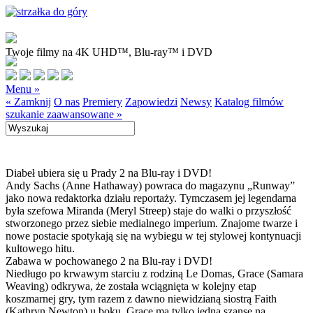
Twoje filmy na 4K UHD™, Blu-ray™ i DVD
Menu »
« Zamknij
O nas
Premiery
Zapowiedzi
Newsy
Katalog filmów
szukanie zaawansowane »
Diabeł ubiera się u Prady 2 na Blu-ray i DVD!
Andy Sachs (Anne Hathaway) powraca do magazynu „Runway”
jako nowa redaktorka działu reportaży. Tymczasem jej legendarna
była szefowa Miranda (Meryl Streep) staje do walki o przyszłość
stworzonego przez siebie medialnego imperium. Znajome twarze i
nowe postacie spotykają się na wybiegu w tej stylowej kontynuacji
kultowego hitu.
Zabawa w pochowanego 2 na Blu-ray i DVD!
Niedługo po krwawym starciu z rodziną Le Domas, Grace (Samara
Weaving) odkrywa, że została wciągnięta w kolejny etap
koszmarnej gry, tym razem z dawno niewidzianą siostrą Faith
(Kathryn Newton) u boku. Grace ma tylko jedną szansę na