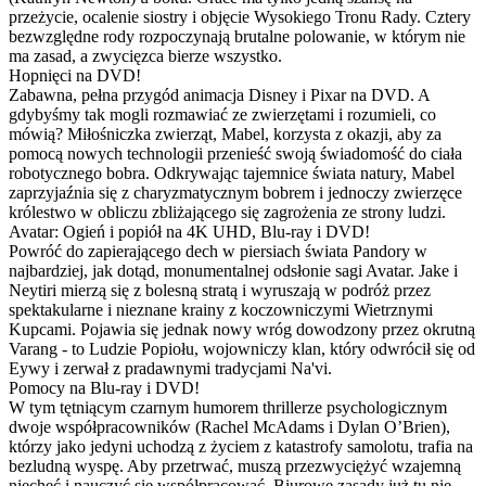
przeżycie, ocalenie siostry i objęcie Wysokiego Tronu Rady. Cztery
bezwzględne rody rozpoczynają brutalne polowanie, w którym nie
ma zasad, a zwycięzca bierze wszystko.
Hopnięci na DVD!
Zabawna, pełna przygód animacja Disney i Pixar na DVD. A
gdybyśmy tak mogli rozmawiać ze zwierzętami i rozumieli, co
mówią? Miłośniczka zwierząt, Mabel, korzysta z okazji, aby za
pomocą nowych technologii przenieść swoją świadomość do ciała
robotycznego bobra. Odkrywając tajemnice świata natury, Mabel
zaprzyjaźnia się z charyzmatycznym bobrem i jednoczy zwierzęce
królestwo w obliczu zbliżającego się zagrożenia ze strony ludzi.
Avatar: Ogień i popiół na 4K UHD, Blu-ray i DVD!
Powróć do zapierającego dech w piersiach świata Pandory w
najbardziej, jak dotąd, monumentalnej odsłonie sagi Avatar. Jake i
Neytiri mierzą się z bolesną stratą i wyruszają w podróż przez
spektakularne i nieznane krainy z koczowniczymi Wietrznymi
Kupcami. Pojawia się jednak nowy wróg dowodzony przez okrutną
Varang - to Ludzie Popiołu, wojowniczy klan, który odwrócił się od
Eywy i zerwał z pradawnymi tradycjami Na'vi.
Pomocy na Blu-ray i DVD!
W tym tętniącym czarnym humorem thrillerze psychologicznym
dwoje współpracowników (Rachel McAdams i Dylan O’Brien),
którzy jako jedyni uchodzą z życiem z katastrofy samolotu, trafia na
bezludną wyspę. Aby przetrwać, muszą przezwyciężyć wzajemną
niechęć i nauczyć się współpracować. Biurowe zasady już tu nie