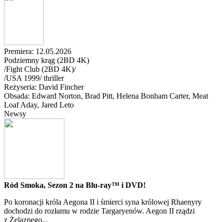
Premiera: 12.05.2026
Podziemny krąg (2BD 4K)
/Fight Club (2BD 4K)/
/
USA
1999
/
thriller
Reżyseria: David Fincher
Obsada: Edward Norton
, Brad Pitt
, Helena Bonham Carter
, Meat
Loaf Aday
, Jared Leto
Newsy
Ród Smoka, Sezon 2 na Blu-ray™ i DVD!
Po koronacji króla Aegona II i śmierci syna królowej Rhaenyry
dochodzi do rozłamu w rodzie Targaryenów. Aegon II rządzi
z Żelaznego...