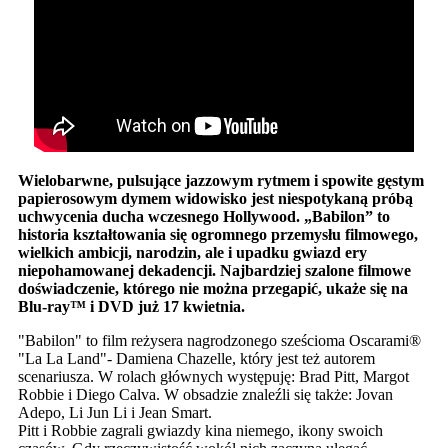
Wielobarwne, pulsujące jazzowym rytmem i spowite gęstym
papierosowym dymem widowisko jest niespotykaną próbą
uchwycenia ducha wczesnego Hollywood. „Babilon” to
historia kształtowania się ogromnego przemysłu filmowego,
wielkich ambicji, narodzin, ale i upadku gwiazd ery
niepohamowanej dekadencji. Najbardziej szalone filmowe
doświadczenie, którego nie można przegapić, ukaże się na
Blu-ray
™ i DVD już 17 kwietnia.
"Babilon" to film reżysera nagrodzonego sześcioma Oscarami®
"La La Land"- Damiena Chazelle, który jest też autorem
scenariusza. W rolach głównych występuję: Brad Pitt, Margot
Robbie i Diego Calva. W obsadzie znaleźli się także: Jovan
Adepo, Li Jun Li i Jean Smart.
Pitt i Robbie zagrali gwiazdy kina niemego, ikony swoich