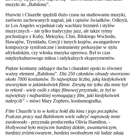
muzyki do „Babilonu”.
Hurwitz i Chazelle spędzili dużo czasu na studiowaniu muzyki,
zarówno zachowanych nagrań, jak i opisów świadków. Odkryli,
że Los Angeles wypełniał cały wachlarz brzmień i stylów
muzycznych – nie tylko tradycyjny jazz, ale także rytmy
pochodzące z Kuby, Meksyku, Chin, Bliskiego Wschodu,
Hawajów, Trynidadu, Grecji i innych krajów, awangardowe
kompozycje symfoniczne i instrumenty perkusyjne w stylu
afrykańskim, czy włoska muzyka operowa. Był to czas
międzykulturowego miksu i radykalnych eksperymentów.
Piękne kostiumy oddające ducha i charakter epoki to również
ważny element „Babilonu”.
Dla 250 członków obsady stworzono
około 7000 kostiumów. To największa liczba, jaką kiedykolwiek
stworzyłam w jakimkolwiek filmie. Zresztą nie tylko dla mnie był
to rekord - wiele osób z ekipy filmowej przyznało, że był to
największy i najbardziej wymagający film, jaki kiedykolwiek
nakręcili”
–
mówi Mary Zophres, kostiumografka.
Film Chazelle’a to w końcu hołd dla kina i jego początków.
Podczas pracy nad Babilonem wiele odkryć naprawdę mnie
zszokowało
- przyznała producentka Olivia Hamilton. -
Hollywood było miejscem bardziej dzikim, awanturniczym,
bardziej zróżnicowanym, bardziej swobodnym niż ludzie zdają