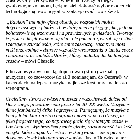
czasów. Gdy rzeczywistość wokół nich zaczyna ulegać
gwałtownym zmianom, będą musieli dokonać wyboru: odrzucić
technologiczną rewolucję albo zaakceptować nowy świat.
„Babilon” ma największą obsadę ze wszystkich moich
dotychczasowych filmów. To w dużej mierze fikcyjny film, jednak
bohaterowie są wzorowani na prawdziwych gwiazdach. Tworząc
te postaci, inspirowałem się nimi, ale potem rozpoczął się casting
i zacząłem szukać osób, które mnie zaskoczą. Taka była moja
myśl przewodnia - zburzyć wszystkie wyobrażenia o tamtej epoce
i ludziach oraz znaleźć aktorów, którzy oddadzą ducha tamtych
czasów
– mówi Chazelle.
Film zachwyca wspaniałą, dopracowaną stroną wizualną i
muzyczną, co zaowocowało aż 3 nominacjami do Oscara® w
kategoriach: najlepsza muzyka, najlepsze kostiumy i najlepsza
scenografia.
Chcieliśmy stworzyć własny muzyczny wszechświat, daleki od
klasycznego przedstawienia jazzu z lat 20.
XX wieku.
Muzyka w
filmie jest bardziej dzika i agresywna. Pamiętajmy, że muzyka z
tamtych lat, która została nagrana i przetrwała do dzisiaj, to
tylko fragment tego, co naprawdę grało się w tamtym czasie w
Los Angeles. Wyobraziliśmy sobie głębię, różnorodność i dzikość
muzyki, która mogła być wtedy wykonywana – ale nigdy nie
dowiemy się jak było naprawdę
– mówi Justin Hurwitz, autor