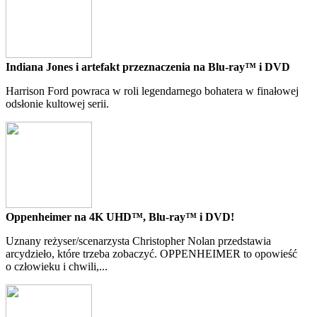
Indiana Jones i artefakt przeznaczenia na Blu-ray™ i DVD
Harrison Ford powraca w roli legendarnego bohatera w finałowej
odsłonie kultowej serii.
Oppenheimer na 4K UHD™, Blu-ray™ i DVD!
Uznany reżyser/scenarzysta Christopher Nolan przedstawia
arcydzieło, które trzeba zobaczyć. OPPENHEIMER to opowieść
o człowieku i chwili,...