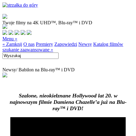
Twoje filmy na 4K UHD™, Blu-ray™ i DVD
Menu »
« Zamknij
O nas
Premiery
Zapowiedzi
Newsy
Katalog filmów
szukanie zaawansowane »
Newsy
/ Babilon na Blu-ray™ i DVD
Szalone, nieokiełznane Hollywood lat 20. w
najnowszym filmie Damiena Chazelle’a już na Blu-
ray™ i DVD!