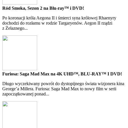
Ród Smoka, Sezon 2 na Blu-ray™ i DVD!
Po koronacji króla Aegona II i śmierci syna królowej Rhaenyry
dochodzi do rozłamu w rodzie Targaryenów. Aegon II rządzi
z Żelaznego...
Furiosa: Saga Mad Max na 4K UHD™, BLU-RAY™ I DVD!
Długo wyczekiwany powrót do dystopijnego świata wizjonera kina
George’a Millera. Furiosa: Saga Mad Max to nowy film w serii
zapoczątkowanej ponad...