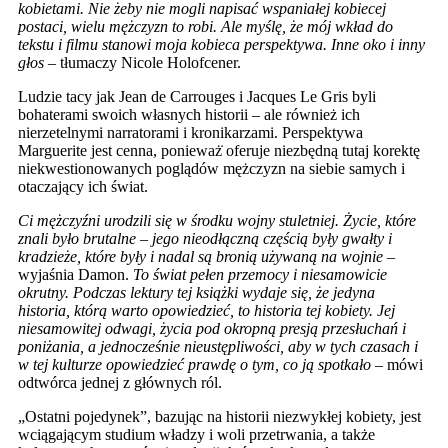
kobietami. Nie żeby nie mogli napisać wspaniałej kobiecej
postaci, wielu mężczyzn to robi. Ale myślę
, z
̇e m
ó
j wkład do
tekstu i filmu stanowi moja kobieca perspektywa. Inne oko i inny
głos
– tłumaczy Nicole Holofcener.
Ludzie tacy jak Jean de Carrouges i Jacques Le Gris byli
bohaterami swoich własnych historii – ale również ich
nierzetelnymi narratorami i kronikarzami. Perspektywa
Marguerite jest cenna, ponieważ̇ oferuje niezbędną tutaj korektę
niekwestionowanych poglądów mężczyzn na siebie samych i
otaczający ich świat.
Ci
mężczyźni urodzili się w środku wojny stuletniej. Życie, kt
ó
re
znali było brutalne – jego nieodłączną częś
cia
̨ były gwałty i
kradzieże, kt
ó
re były i nadal są bronią
uz
̇ywaną na wojnie –
wyjaśnia Damon.
To świat pełen przemocy i niesamowicie
okrutny. Podczas lektury tej książki wydaje się
, z
̇e jedyna
historia, kt
ó
rą warto opowiedzieć, to historia tej kobiety. Jej
niesamowitej odwagi, życia pod okropną presją przesłuchań
i
poniżania, a jednocześ
nie nieustępliwości
, aby w tych czasach i
w tej kulturze opowiedzieć prawdę o tym, co ją spotkało
– mówi
odtwórca jednej z głównych ról.
„Ostatni pojedynek”, bazując na historii niezwykłej kobiety, jest
wciągającym studium władzy i woli przetrwania, a także