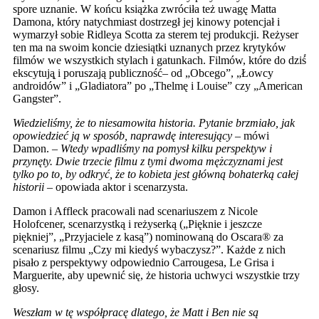
spore uznanie. W końcu książka zwróciła też uwagę Matta
Damona, który natychmiast dostrzegł jej kinowy potencjał i
wymarzył sobie Ridleya Scotta za sterem tej produkcji. Reżyser
ten ma na swoim koncie dziesiątki uznanych przez krytyków
filmów we wszystkich stylach i gatunkach. Filmów, które do dziś́
ekscytują̨ i poruszają publiczność– od „Obcego”, „Łowcy
androidów” i „Gladiatora” po „Thelmę i Louise” czy „American
Gangster”.
Wiedzieliśmy, że to niesamowita historia. Pytanie brzmiało, jak
opowiedzieć ją w sposób, naprawdę interesujący
– mówi
Damon. –
Wtedy wpadliśmy na pomysł kilku perspektyw i
przynęty. Dwie trzecie filmu z tymi dwoma mężczyznami jest
tylko po to, by odkryć
, z
̇e to kobieta jest główną bohaterką całej
historii
– opowiada aktor i scenarzysta.
Damon i Affleck pracowali nad scenariuszem z Nicole
Holofcener, scenarzystką i reżyserką („Pięknie i jeszcze
piękniej”, „Przyjaciele z kasą”) nominowaną do Oscara® za
scenariusz filmu „Czy mi kiedyś wybaczysz?”. Każde z nich
pisało z perspektywy odpowiednio Carrougesa, Le Grisa i
Marguerite, aby upewnić się, że historia uchwyci wszystkie trzy
głosy.
Weszłam w tę współpracę dlatego, że Matt i Ben nie są