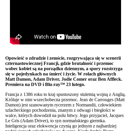
Opowieść o zdradzie i zemście, rozgrywająca się w scenerii
czternastowiecznej Francji, gdzie brutalność i przemoc
wobec kobiet są na porządku dziennym, a spory rozstrzyga
się w pojedynkach na śmierć i życie.
W rolach głównych
Matt Damon, Adam Driver, Jodie Comer oraz Ben Affleck.
Premiera na DVD i Blu-ray™ 23 lutego.
Francja z 1386 roku to kraj spustoszony stuletnią wojną z Anglią.
Króluje w nim wszechobecna przemoc. Jean de Carrouges (Matt
Damon) jest szanowanym rycerzem z Normandii, człowiekiem
szlacheckiego pochodzenia, znanym z odwagi i biegłości w
walce, których dowodził na polu bitwy. Jego przyjaciel, Jacques
Le Gris (Adam Driver), to syn normańskiego giermka.
Inteligencja oraz elokwencja czynią go jednym z najbardziej