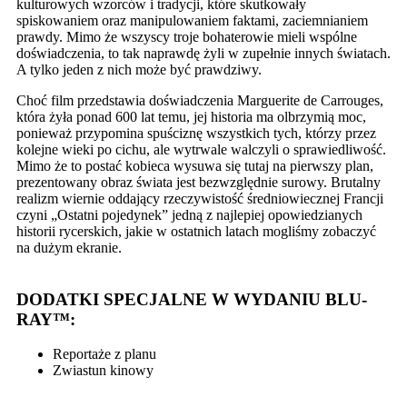
kulturowych wzorców i tradycji, które skutkowały
spiskowaniem oraz manipulowaniem faktami, zaciemnianiem
prawdy. Mimo że wszyscy troje bohaterowie mieli wspólne
doświadczenia, to tak naprawdę żyli w zupełnie innych światach.
A tylko jeden z nich może być prawdziwy.
Choć film przedstawia doświadczenia Marguerite de Carrouges,
która żyła ponad 600 lat temu, jej historia ma olbrzymią moc,
ponieważ przypomina spuściznę wszystkich tych, którzy przez
kolejne wieki po cichu, ale wytrwale walczyli o sprawiedliwość.
Mimo że to postać kobieca wysuwa się tutaj na pierwszy plan,
prezentowany obraz świata jest bezwzględnie surowy. Brutalny
realizm wiernie oddający rzeczywistość średniowiecznej Francji
czyni „Ostatni pojedynek” jedną z najlepiej opowiedzianych
historii rycerskich, jakie w ostatnich latach mogliśmy zobaczyć
na dużym ekranie.
DODATKI SPECJALNE W WYDANIU BLU-
RAY™:
Reportaże z planu
Zwiastun kinowy