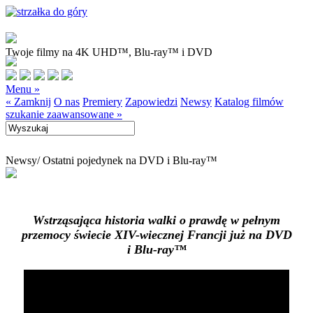
Twoje filmy na 4K UHD™, Blu-ray™ i DVD
Menu »
« Zamknij
O nas
Premiery
Zapowiedzi
Newsy
Katalog filmów
szukanie zaawansowane »
Newsy
/ Ostatni pojedynek na DVD i Blu-ray™
Wstrząsająca historia walki o prawdę w pełnym
przemocy świecie XIV-wiecznej Francji już na DVD
i Blu-ray™