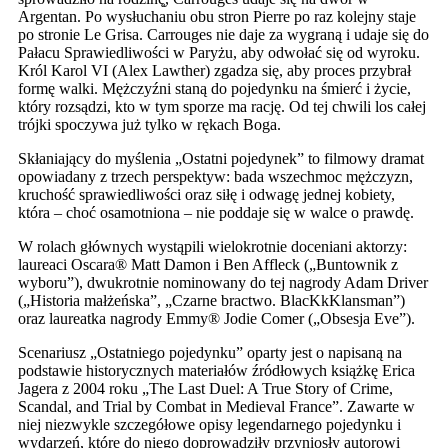
Argentan. Po wysłuchaniu obu stron Pierre po raz kolejny staje
po stronie Le Grisa. Carrouges nie daje za wygraną i udaje się do
Pałacu Sprawiedliwości w Paryżu, aby odwołać się od wyroku.
Król Karol VI (Alex Lawther) zgadza się, aby proces przybrał
formę walki. Mężczyźni staną do pojedynku na śmierć i życie,
który rozsądzi, kto w tym sporze ma rację. Od tej chwili los całej
trójki spoczywa już tylko w rękach Boga.
Skłaniający do myślenia „Ostatni pojedynek” to filmowy dramat
opowiadany z trzech perspektyw: bada wszechmoc mężczyzn,
kruchość sprawiedliwości oraz siłę i odwagę jednej kobiety,
która – choć osamotniona – nie poddaje się w walce o prawdę.
W rolach głównych wystąpili wielokrotnie doceniani aktorzy:
laureaci Oscara® Matt Damon i Ben Affleck („Buntownik z
wyboru”), dwukrotnie nominowany do tej nagrody Adam Driver
(„Historia małżeńska”, „Czarne bractwo. BlacKkKlansman”)
oraz laureatka nagrody Emmy® Jodie Comer („Obsesja Eve”).
Scenariusz „Ostatniego pojedynku” oparty jest o napisaną na
podstawie historycznych materiałów źródłowych książkę Erica
Jagera z 2004 roku „The Last Duel: A True Story of Crime,
Scandal, and Trial by Combat in Medieval France”. Zawarte w
niej niezwykle szczegółowe opisy legendarnego pojedynku i
wydarzeń, które do niego doprowadziły przyniosły autorowi