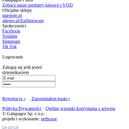
Zobacz nasze premiery kinowe i VOD
Oficjalne sklepy
starstore.pl
allegro.pl/Zafilmowani
Społeczności
Facebook
Youtube
Instagram
Tik Tok
Logowanie
Zaloguj się jeśli jesteś
dziennikarzem
Rejestracja »
Zapomniałem hasła »
Polityka Prywatności
Ogólne warunki korzystania z serwisu
© Galapagos Sp. z o.o.
projekt i wykonanie:
nethouse