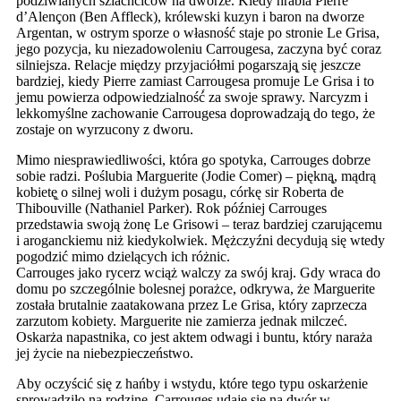
podziwianych szlachciców na dworze. Kiedy hrabia Pierre
d’Alençon (Ben Affleck), królewski kuzyn i baron na dworze
Argentan, w ostrym sporze o własność staje po stronie Le Grisa,
jego pozycja, ku niezadowoleniu Carrougesa, zaczyna być coraz
silniejsza. Relacje między przyjaciółmi pogarszają̨ się jeszcze
bardziej, kiedy Pierre zamiast Carrougesa promuje Le Grisa i to
jemu powierza odpowiedzialność́ za swoje sprawy. Narcyzm i
lekkomyślne zachowanie Carrougesa doprowadzają̨ do tego, że
zostaje on wyrzucony z dworu.
Mimo niesprawiedliwości, która go spotyka, Carrouges dobrze
sobie radzi. Poślubia Marguerite (Jodie Comer) – piękną̨, mądrą
kobietę̨ o silnej woli i dużym posagu, córkę sir Roberta de
Thibouville (Nathaniel Parker). Rok później Carrouges
przedstawia swoją żonę Le Grisowi – teraz bardziej czarującemu
i aroganckiemu niż kiedykolwiek. Mężczyźni decydują się wtedy
pogodzić mimo dzielących ich różnic.
Carrouges jako rycerz wciąż walczy za swój kraj. Gdy wraca do
domu po szczególnie bolesnej porażce, odkrywa, że Marguerite
została brutalnie zaatakowana przez Le Grisa, który zaprzecza
zarzutom kobiety. Marguerite nie zamierza jednak milczeć.
Oskarża napastnika, co jest aktem odwagi i buntu, który naraża
jej życie na niebezpieczeństwo.
Aby oczyścić się z hańby i wstydu, które tego typu oskarżenie
sprowadziło na rodzinę̨, Carrouges udaje się na dwór w