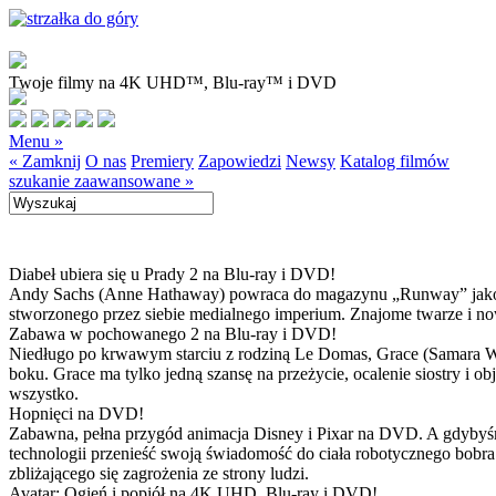
Twoje filmy na 4K UHD™, Blu-ray™ i DVD
Menu »
« Zamknij
O nas
Premiery
Zapowiedzi
Newsy
Katalog filmów
szukanie zaawansowane »
Diabeł ubiera się u Prady 2 na Blu-ray i DVD!
Andy Sachs (Anne Hathaway) powraca do magazynu „Runway” jako now
stworzonego przez siebie medialnego imperium. Znajome twarze i now
Zabawa w pochowanego 2 na Blu-ray i DVD!
Niedługo po krwawym starciu z rodziną Le Domas, Grace (Samara Wea
boku. Grace ma tylko jedną szansę na przeżycie, ocalenie siostry i
wszystko.
Hopnięci na DVD!
Zabawna, pełna przygód animacja Disney i Pixar na DVD. A gdybyśmy
technologii przenieść swoją świadomość do ciała robotycznego bobra
zbliżającego się zagrożenia ze strony ludzi.
Avatar: Ogień i popiół na 4K UHD, Blu-ray i DVD!