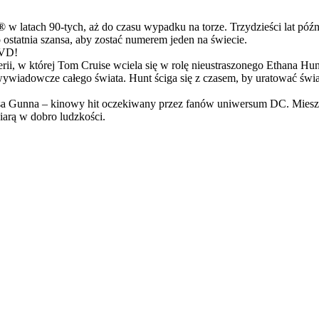
latach 90-tych, aż do czasu wypadku na torze. Trzydzieści lat późn
ostatnia szansa, aby zostać numerem jeden na świecie.
DVD!
serii, w której Tom Cruise wciela się w rolę nieustraszonego Ethana 
ci wywiadowcze całego świata. Hunt ściga się z czasem, by uratować świ
Gunna – kinowy hit oczekiwany przez fanów uniwersum DC. Mieszanka
arą w dobro ludzkości.