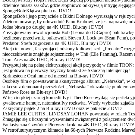
dzielnice miasta ssaków, gdzie stopniowo odkrywają intrygę sięgającą
SpongeBob:Klątwa pirata na DVD!
SpongeBob i jego przyjaciele z Bikini Dolnego wyruszają w rejs 
Zdeterminowany, by udowodnić Panu Krabowi, że jest naprawdę odw
Jedna bitwa po drugiej na 4K UHD, Blu-ray i DVD!
Zrezygnowany rewolucjonista Bob (Leonardo DiCaprio) pali trawkę i ż
bezlitosny przeciwnik, pułkownik Steven J. Lockjaw (Sean Penn), po 
Predator: Strefa zagrożenia na 4K UHD, Blu-ray i DVD!
Akcja tej nowej, fascynującej odsłony kultowej serii „Predator” roz
nieoczekiwanie znajduje sojuszniczkę w Thii (Elle Fanning). Razem
Tron: Ares na 4K UHD, Blu-ray i DVD!
Przygotuj się na pełną elektryzującej akcji przygodę w filmie TRON
jest gotowa na pierwszy fizyczny kontakt ze Sztuczną Inteligencją?
Springsteen: Ocal mnie od nicości na Blu-ray i DVD!
Osobisty film o powstawaniu akustycznego albumu „Nebraska”, w któ
sukcesu z demonami przeszłości. „Nebraska” okazała się punktem zw
Państwo Rose na Blu-ray i DVD!
W tej cierpkiej czarnej komedii Ivy i Theo Rose wydają się perfekcy
gwałtownie hamuje, natomiast Ivy rozkwita. Wtedy wybucha zajadła r
Zakręcony piątek 2 na Blu-ray i DVD oraz w pakiecie 2 DVD
JAMIE LEE CURTIS i LINDSAY LOHAN powracają w rolach Tess i Anny
Zmagając się z licznymi wyzwaniami związanymi z połączeniem dwóc
Fantastyczna Czwórka: Pierwsze kroki na 4K UHD, Blu-ray i DVD!
W retrofuturystycznym klimacie lat 60-tych Pierwsza Rodzina Marve