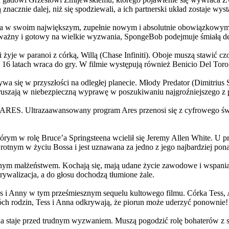
 znacznie dalej, niż się spodziewali, a ich partnerski układ zostaje w
życia w swoim największym, zupełnie nowym i absolutnie obowiązkowy
ażny i gotowy na wielkie wyzwania, SpongeBob podejmuje śmiałą dec
yje w paranoi z córką, Willą (Chase Infiniti). Oboje muszą stawić czoł
16 latach wraca do gry. W filmie występują również Benicio Del Toro,
grywa się w przyszłości na odległej planecie. Młody Predator (Dimitri
 ruszają w niebezpieczną wyprawę w poszukiwaniu najgroźniejszego z
: ARES. Ultrazaawansowany program Ares przenosi się z cyfrowego świ
rym w rolę Bruce’a Springsteena wcielił się Jeremy Allen White. U p
rotnym w życiu Bossa i jest uznawana za jedno z jego najbardziej po
jnym małżeństwem. Kochają się, mają udane życie zawodowe i wspaniałe
ywalizacja, a do głosu dochodzą tłumione żale.
 w tym prześmiesznym sequelu kultowego filmu. Córka Tess, Anna, 
h rodzin, Tess i Anna odkrywają, że piorun może uderzyć ponownie!
la staje przed trudnym wyzwaniem. Muszą pogodzić rolę bohaterów z s