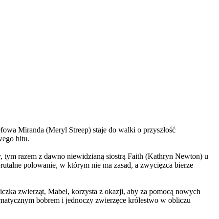
wa Miranda (Meryl Streep) staje do walki o przyszłość
wego hitu.
, tym razem z dawno niewidzianą siostrą Faith (Kathryn Newton) u
brutalne polowanie, w którym nie ma zasad, a zwycięzca bierze
czka zwierząt, Mabel, korzysta z okazji, aby za pomocą nowych
yzmatycznym bobrem i jednoczy zwierzęce królestwo w obliczu