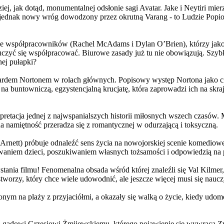
j, jak dotąd, monumentalnej odsłonie sagi Avatar. Jake i Neytiri mierzą
jednak nowy wróg dowodzony przez okrutną Varang - to Ludzie Popiołu
 współpracowników (Rachel McAdams i Dylan O’Brien), którzy jako jed
yć się współpracować. Biurowe zasady już tu nie obowiązują. Szybko 
nej pułapki?
wardem Nortonem w rolach głównych. Popisowy występ Nortona jako c
a buntowniczą, egzystencjalną krucjatę, która zaprowadzi ich na skraj
etacja jednej z najwspanialszych historii miłosnych wszech czasów. M
na namiętność przeradza się z romantycznej w odurzającą i toksyczną.
Arnett) próbuje odnaleźć sens życia na nowojorskiej scenie komediow
owaniem dzieci, poszukiwaniem własnych tożsamości i odpowiedzią na p
wstania filmu! Fenomenalna obsada wśród której znaleźli się Val Kilm
orzy, który chce wiele udowodnić, ale jeszcze więcej musi się naucz
onym na plaży z przyjaciółmi, a okazały się walką o życie, kiedy ud
 gadowi Grzesiowi Żmijewskiemu, którego pojawienie się wywraca Zw