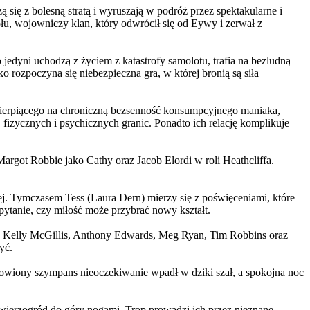
 się z bolesną stratą i wyruszają w podróż przez spektakularne i
, wojowniczy klan, który odwrócił się od Eywy i zerwał z
yni uchodzą z życiem z katastrofy samolotu, trafia na bezludną
rozpoczyna się niebezpieczna gra, w której bronią są siła
ierpiącego na chroniczną bezsenność konsumpcyjnego maniaka,
 fizycznych i psychicznych granic. Ponadto ich relację komplikuje
argot Robbie jako Cathy oraz Jacob Elordi w roli Heathcliffa.
ej. Tymczasem Tess (Laura Dern) mierzy się z poświęceniami, które
ytanie, czy miłość może przybrać nowy kształt.
er, Kelly McGillis, Anthony Edwards, Meg Ryan, Tim Robbins oraz
yć.
omowiony szympans nieoczekiwanie wpadł w dziki szał, a spokojna noc
ierzogród do góry nogami. Trop prowadzi ich przez nieznane