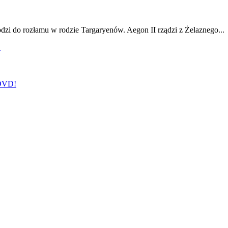
odzi do rozłamu w rodzie Targaryenów. Aegon II rządzi z Żelaznego...
!
 DVD!