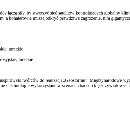
dcy łączą siły, by stworzyć sieć satelitów kontrolujących globalny k
zasem, a bohaterowie muszą odkryć prawdziwe zagrożenie, nim giganty
skie, tureckie
rosyjskie, tureckie
nspirowało twórców do realizacji „Geostormu”; Międzynarodowe wyda
alne i technologie wykorzystane w scenach chaosu i klęsk żywiołowych