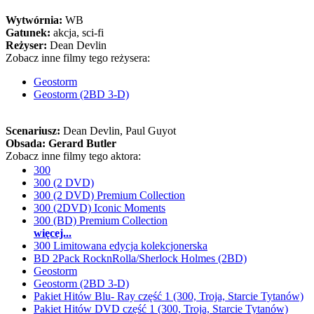
Wytwórnia:
WB
Gatunek:
akcja, sci-fi
Reżyser:
Dean Devlin
Zobacz inne filmy tego reżysera:
Geostorm
Geostorm (2BD 3-D)
Scenariusz:
Dean Devlin
, Paul Guyot
Obsada:
Gerard Butler
Zobacz inne filmy tego aktora:
300
300 (2 DVD)
300 (2 DVD) Premium Collection
300 (2DVD) Iconic Moments
300 (BD) Premium Collection
więcej...
300 Limitowana edycja kolekcjonerska
BD 2Pack RocknRolla/Sherlock Holmes (2BD)
Geostorm
Geostorm (2BD 3-D)
Pakiet Hitów Blu- Ray część 1 (300, Troja, Starcie Tytanów)
Pakiet Hitów DVD część 1 (300, Troja, Starcie Tytanów)