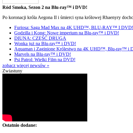
Ród Smoka, Sezon 2 na Blu-ray™ i DVD!
Po koronacji króla Aegona II i śmierci syna królowej Rhaenyry doch
Furiosa: Saga Mad Max na 4K UHD™, BLU-RAY™ I DVD
Godzilla i Kong: Nowe imperium na Blu-ray™ i DVD!
DIUNA: CZĘŚĆ DRUGA
Wonka już na Blu-ray™ i DVD!
Aquaman i Zaginione Królestwo na 4K UHD™, Blu-ray™ i
Marvels na Blu-ray™ i DVD!
Psi Patrol: Wielki Film na DVD!
zobacz więcej newsów »
Zwiastuny
Ostatnio dodane: