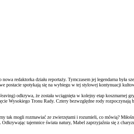
a redaktorka działu reportaży. Tymczasem jej legendarna była szefo
e postacie spotykają się na wybiegu w tej stylowej kontynuacji kulto
ving) odkrywa, że została wciągnięta w kolejny etap koszmarnej gry
 objęcie Wysokiego Tronu Rady. Cztery bezwzględne rody rozpoczynają 
 tak mogli rozmawiać ze zwierzętami i rozumieli, co mówią? Miłośni
. Odkrywając tajemnice świata natury, Mabel zaprzyjaźnia się z char