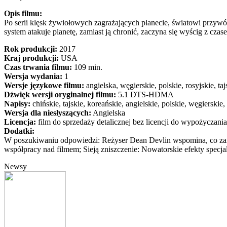
Opis filmu:
Po serii klęsk żywiołowych zagrażających planecie, światowi przywó
system atakuje planetę, zamiast ją chronić, zaczyna się wyścig z c
Rok produkcji:
2017
Kraj produkcji:
USA
Czas trwania filmu:
109 min.
Wersja wydania:
1
Wersje językowe filmu:
angielska, węgierskie, polskie, rosyjskie, taj
Dźwięk wersji oryginalnej filmu:
5.1 DTS-HDMA
Napisy:
chińskie, tajskie, koreańskie, angielskie, polskie, węgierskie, 
Wersja dla niesłyszących:
Angielska
Licencja:
film do sprzedaży detalicznej bez licencji do wypożyczania
Dodatki:
W poszukiwaniu odpowiedzi: Reżyser Dean Devlin wspomina, co zai
współpracy nad filmem; Sieją zniszczenie: Nowatorskie efekty specj
Newsy