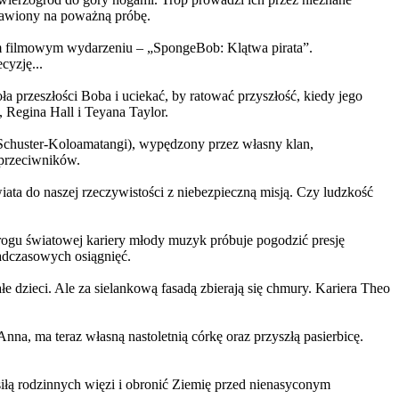
ystawiony na poważną próbę.
m filmowym wydarzeniu – „SpongeBob: Klątwa pirata”.
yzję...
a przeszłości Boba i uciekać, by ratować przyszłość, kiedy jego
 Regina Hall i Teyana Taylor.
us Schuster-Koloamatangi), wypędzony przez własny klan,
 przeciwników.
ata do naszej rzeczywistości z niebezpieczną misją. Czy ludzkość
rogu światowej kariery młody muzyk próbuje pogodzić presję
nadczasowych osiągnięć.
 dzieci. Ale za sielankową fasadą zbierają się chmury. Kariera Theo
ma teraz własną nastoletnią córkę oraz przyszłą pasierbicę.
iłą rodzinnych więzi i obronić Ziemię przed nienasyconym