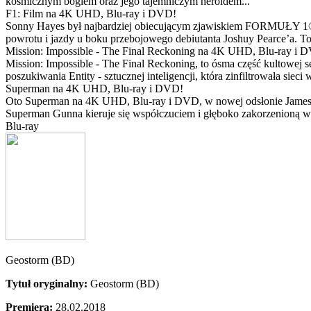
kosmicznym bogiem oraz jego tajemniczym heroldem...
F1: Film na 4K UHD, Blu-ray i DVD!
Sonny Hayes był najbardziej obiecującym zjawiskiem FORMUŁY 1® w 
powrotu i jazdy u boku przebojowego debiutanta Joshuy Pearce’a. To 
Mission: Impossible - The Final Reckoning na 4K UHD, Blu-ray i 
Mission: Impossible - The Final Reckoning, to ósma część kultowej 
poszukiwania Entity - sztucznej inteligencji, która zinfiltrowała sie
Superman na 4K UHD, Blu-ray i DVD!
Oto Superman na 4K UHD, Blu-ray i DVD, w nowej odsłonie Jamesa 
Superman Gunna kieruje się współczuciem i głęboko zakorzenioną wi
Blu-ray
Geostorm (BD)
Tytuł oryginalny:
Geostorm (BD)
Premiera:
28.02.2018