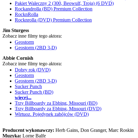
Pakiet Waleczny 2 (300, Beowulf, Troja) (6 DVD)
Rockandrolla (BD) Premium Collection
RocknRolla
Rocknrolla (DVD) Premium Collection
Jim Sturgess
Zobacz inne filmy tego aktora:
Geostorm
Geostorm (2BD 3-D)
Abbie Cornish
Zobacz inne filmy tego aktora:
Dobry rok (DVD)
Geostorm
Geostorm (2BD 3-D)
Sucker Punch
Sucker Punch (BD)
więcej...
Trzy Billboardy za Ebbing, Missouri (BD)
Trzy Billboardy za Ebbing, Missouri (DVD)
Wirtuoz. Pojedynek zabójców (DVD)
Producent wykonawczy:
Herb Gains, Don Granger, Marc Roskin
Muzyka:
Lorne Balfe