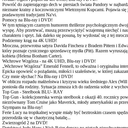
Powróć do zapierającego dech w piersiach świata Pandory w najbardzie
nieznane krainy z koczowniczymi Wietrznymi Kupcami. Pojawia się 
pradawnymi tradycjami Na'vi.
Pomocy na Blu-ray i DVD!
W tym tętniącym czarnym humorem thrillerze psychologicznym dwoje
wyspę. Aby przetrwać, muszą przezwyciężyć wzajemną niechęć i naucz
charakteru i spryt. Jak daleko się posuną, by wydostać się z tej mrocz
Podziemny krąg na 4K UHD!
Mroczna, przewrotna satyra Davida Finchera z Bradem Pittem i Ed
który poznaje cynicznego sprzedawcę mydła (Pitt). Razem wyruszają n
kobieta (Helena Bonham Carter).
Wichrowe Wzgórza - na 4K UHD, Blu-ray i DVD!
„Wichrowe Wzgórza” Emerald Fennell, to odważna i oryginalna interpr
Epicka opowieść o pożądaniu, miłości i szaleństwie, w której zakaza
Czy mnie słychac? Na Blu-ray i DVD!
W obliczu rozpadu małżeństwa i kryzysu wieku średniego Alex (Will 
poniosła dla rodziny. Sytuacja zmusza ich do radzenia sobie z wych
Top Gun - Steelbook BLU- RAY
Top Gun - kolekcjonerska wersja steelbook z okazji 40. rocznicy po
niezrównany Tom Cruise jako Maverick, młody amerykański as przestw
Szympans na Blu-ray!
Ferie Lucy na tropikalnej wyspie miały być beztroskim czasem spędz
przerodziła się w chaotyczną batalię...
Zwierzogród 2 na DVD!
Detektywi Judy Hops i Nick Bajer depczą po piętach nieuchwytnemu