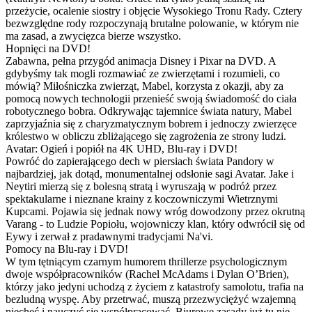
przeżycie, ocalenie siostry i objęcie Wysokiego Tronu Rady. Cztery
bezwzględne rody rozpoczynają brutalne polowanie, w którym nie
ma zasad, a zwycięzca bierze wszystko.
Hopnięci na DVD!
Zabawna, pełna przygód animacja Disney i Pixar na DVD. A
gdybyśmy tak mogli rozmawiać ze zwierzętami i rozumieli, co
mówią? Miłośniczka zwierząt, Mabel, korzysta z okazji, aby za
pomocą nowych technologii przenieść swoją świadomość do ciała
robotycznego bobra. Odkrywając tajemnice świata natury, Mabel
zaprzyjaźnia się z charyzmatycznym bobrem i jednoczy zwierzęce
królestwo w obliczu zbliżającego się zagrożenia ze strony ludzi.
Avatar: Ogień i popiół na 4K UHD, Blu-ray i DVD!
Powróć do zapierającego dech w piersiach świata Pandory w
najbardziej, jak dotąd, monumentalnej odsłonie sagi Avatar. Jake i
Neytiri mierzą się z bolesną stratą i wyruszają w podróż przez
spektakularne i nieznane krainy z koczowniczymi Wietrznymi
Kupcami. Pojawia się jednak nowy wróg dowodzony przez okrutną
Varang - to Ludzie Popiołu, wojowniczy klan, który odwrócił się od
Eywy i zerwał z pradawnymi tradycjami Na'vi.
Pomocy na Blu-ray i DVD!
W tym tętniącym czarnym humorem thrillerze psychologicznym
dwoje współpracowników (Rachel McAdams i Dylan O’Brien),
którzy jako jedyni uchodzą z życiem z katastrofy samolotu, trafia na
bezludną wyspę. Aby przetrwać, muszą przezwyciężyć wzajemną
niechęć i nauczyć się współpracować. Biurowe zasady już tu nie