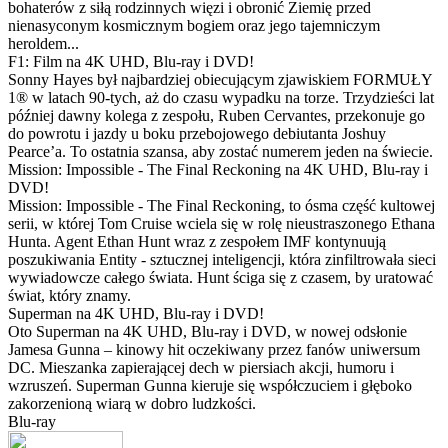
bohaterów z siłą rodzinnych więzi i obronić Ziemię przed
nienasyconym kosmicznym bogiem oraz jego tajemniczym
heroldem...
F1: Film na 4K UHD, Blu-ray i DVD!
Sonny Hayes był najbardziej obiecującym zjawiskiem FORMUŁY
1® w latach 90-tych, aż do czasu wypadku na torze. Trzydzieści lat
później dawny kolega z zespołu, Ruben Cervantes, przekonuje go
do powrotu i jazdy u boku przebojowego debiutanta Joshuy
Pearce’a. To ostatnia szansa, aby zostać numerem jeden na świecie.
Mission: Impossible - The Final Reckoning na 4K UHD, Blu-ray i
DVD!
Mission: Impossible - The Final Reckoning, to ósma część kultowej
serii, w której Tom Cruise wciela się w rolę nieustraszonego Ethana
Hunta. Agent Ethan Hunt wraz z zespołem IMF kontynuują
poszukiwania Entity - sztucznej inteligencji, która zinfiltrowała sieci
wywiadowcze całego świata. Hunt ściga się z czasem, by uratować
świat, który znamy.
Superman na 4K UHD, Blu-ray i DVD!
Oto Superman na 4K UHD, Blu-ray i DVD, w nowej odsłonie
Jamesa Gunna – kinowy hit oczekiwany przez fanów uniwersum
DC. Mieszanka zapierającej dech w piersiach akcji, humoru i
wzruszeń. Superman Gunna kieruje się współczuciem i głęboko
zakorzenioną wiarą w dobro ludzkości.
Blu-ray