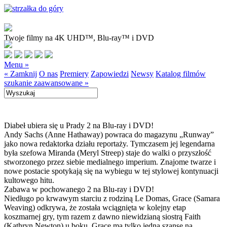
Twoje filmy na 4K UHD™, Blu-ray™ i DVD
Menu »
« Zamknij
O nas
Premiery
Zapowiedzi
Newsy
Katalog filmów
szukanie zaawansowane »
Diabeł ubiera się u Prady 2 na Blu-ray i DVD!
Andy Sachs (Anne Hathaway) powraca do magazynu „Runway”
jako nowa redaktorka działu reportaży. Tymczasem jej legendarna
była szefowa Miranda (Meryl Streep) staje do walki o przyszłość
stworzonego przez siebie medialnego imperium. Znajome twarze i
nowe postacie spotykają się na wybiegu w tej stylowej kontynuacji
kultowego hitu.
Zabawa w pochowanego 2 na Blu-ray i DVD!
Niedługo po krwawym starciu z rodziną Le Domas, Grace (Samara
Weaving) odkrywa, że została wciągnięta w kolejny etap
koszmarnej gry, tym razem z dawno niewidzianą siostrą Faith
(Kathryn Newton) u boku. Grace ma tylko jedną szansę na