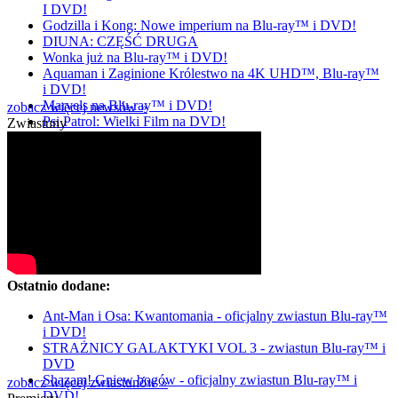
I DVD!
Godzilla i Kong: Nowe imperium na Blu-ray™ i DVD!
DIUNA: CZĘŚĆ DRUGA
Wonka już na Blu-ray™ i DVD!
Aquaman i Zaginione Królestwo na 4K UHD™, Blu-ray™
i DVD!
Marvels na Blu-ray™ i DVD!
zobacz więcej newsów »
Psi Patrol: Wielki Film na DVD!
Zwiastuny
Ostatnio dodane:
Ant-Man i Osa: Kwantomania - oficjalny zwiastun Blu-ray™
i DVD!
STRAŻNICY GALAKTYKI VOL 3 - zwiastun Blu-ray™ i
DVD
Shazam! Gniew bogów - oficjalny zwiastun Blu-ray™ i
zobacz więcej zwiastunów »
DVD!