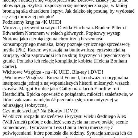
obowiązują. Szybko rozpoczyna się niebezpieczna gra, w której
bronią są siła charakteru i spryt. Jak daleko się posuną, by wydostać
się z tej mrocznej pułapki?
Podziemny krąg na 4K UHD!
Mroczna, przewrotna satyra Davida Finchera z Bradem Pittem i
Edwardem Nortonem w rolach głównych. Popisowy występ
Nortona jako cierpiącego na chroniczną bezsenność
konsumpcyjnego maniaka, który poznaje cynicznego sprzedawcę
mydła (Pitt). Razem wyruszają na buntowniczą, egzystencjalną
krucjatę, która zaprowadzi ich na skraj fizycznych i psychicznych
granic. Ponadto ich relację komplikuje kobieta (Helena Bonham
Carter).
Wichrowe Wzgórza - na 4K UHD, Blu-ray i DVD!
„Wichrowe Wzgórza” Emerald Fennell, to odważna i oryginalna
interpretacja jednej z najwspanialszych historii miłosnych wszech
czasów. Margot Robbie jako Cathy oraz Jacob Elordi w roli
Heathcliffa. Epicka opowieść o pożądaniu, miłości i szaleństwie, w
której zakazana namiętność przeradza się z romantycznej w
odurzającą i toksyczną.
Czy mnie słychac? Na Blu-ray i DVD!
W obliczu rozpadu małżeństwa i kryzysu wieku średniego Alex
(Will Arnett) próbuje odnaleźć sens życia na nowojorskiej scenie
komediowej. Tymczasem Tess (Laura Dern) mierzy się z
poświęceniami, które poniosła dla rodziny. Sytuacja zmusza ich do