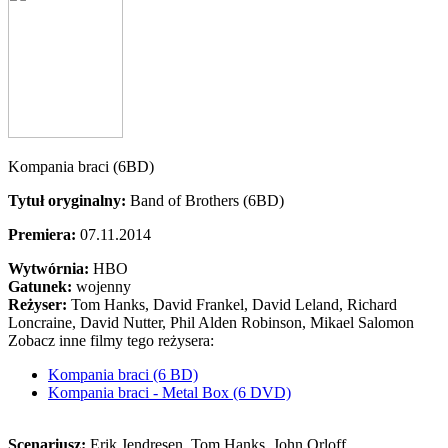
Kompania braci (6BD)
Tytuł oryginalny:
Band of Brothers (6BD)
Premiera:
07.11.2014
Wytwórnia:
HBO
Gatunek:
wojenny
Reżyser:
Tom Hanks, David Frankel, David Leland, Richard
Loncraine, David Nutter, Phil Alden Robinson, Mikael Salomon
Zobacz inne filmy tego reżysera:
Kompania braci (6 BD)
Kompania braci - Metal Box (6 DVD)
Scenariusz:
Erik Jendresen
, Tom Hanks
, John Orloff