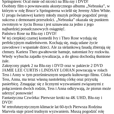
Springsteen: Ocal mnie od nicości na Blu-ray i DVD!
Osobisty film o powstawaniu akustycznego albumu „Nebraska”, w
którym w rolę Bruce’a Springsteena wcielił się Jeremy Allen White.
U progu światowej kariery młody muzyk próbuje pogodzić presję
sukcesu z demonami przeszłości. „Nebraska” okazała się punktem
zwrotnym w życiu Bossa i jest uznawana za jedno z jego
najbardziej ponadczasowych osiągnięć.
Państwo Rose na Blu-ray i DVD!
W tej cierpkiej czarnej komedii Ivy i Theo Rose wydają się
perfekcyjnym małżeństwem. Kochają się, mają udane życie
zawodowe i wspaniałe dzieci. Ale za sielankową fasadą zbierają się
chmury. Kariera Theo gwałtownie hamuje, natomiast Ivy rozkwita.
Wtedy wybucha zajadła rywalizacja, a do głosu dochodzą tłumione
żale.
Zakręcony piątek 2 na Blu-ray i DVD oraz w pakiecie 2 DVD
JAMIE LEE CURTIS i LINDSAY LOHAN powracają w rolach
Tess i Anny w tym prześmiesznym sequelu kultowego filmu. Córka
Tess, Anna, ma teraz własną nastoletnią córkę oraz przyszłą
pasierbicę. Zmagając się z licznymi wyzwaniami związanymi z
połączeniem dwóch rodzin, Tess i Anna odkrywają, że piorun może
uderzyć ponownie!
Fantastyczna Czwórka: Pierwsze kroki na 4K UHD, Blu-ray i
DVD!
W retrofuturystycznym klimacie lat 60-tych Pierwsza Rodzina
Marvela staje przed trudnym wyzwaniem. Muszą pogodzić rolę