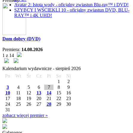
Premiery
Avatar 2: Istota wody - oficjalny zwiastun Blu-ray™ i DVD!
SZYBCY I WŚCIEKLI 10 - oficjalny zwiastun DVD, BLU-
RAY™ i 4K UHD!
Dom dobry (DVD)
Premiera:
14.08.2026
1 z 14
Kalendarium wydawnicze -
sierpień
2026
Pn
Wt
Śr
Cz
Pi
So
Ni
1
2
3
4
5
6
7
8
9
10
11
12
13
14
15
16
17
18
19
20
21
22
23
24
25
26
27
28
29
30
31
zobacz więcej premier »
Galapagos