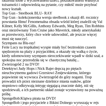
radzenia sobie z wychowaniem dzieci, poszukiwaniem własnych
tożsamości i odpowiedzią na pytanie, czy miłość może przybrać
nowy kształt.
Top Gun - Steelbook BLU- RAY
Top Gun - kolekcjonerska wersja steelbook z okazji 40. rocznicy
powstania filmu! Fenomenalna obsada wśród której znaleźli się Val
Kilmer, Kelly McGillis, Anthony Edwards, Meg Ryan, Tim Robbins
oraz niezrównany Tom Cruise jako Maverick, młody amerykański
as przestworzy, który chce wiele udowodnić, ale jeszcze więcej
musi się nauczyć.
Szympans na Blu-ray!
Ferie Lucy na tropikalnej wyspie miały być beztroskim czasem
spędzonym na plaży z przyjaciółmi, a okazały się walką o życie,
kiedy udomowiony szympans nieoczekiwanie wpadł w dziki szał, a
spokojna noc przerodziła się w chaotyczną batalię...
Zwierzogród 2 na DVD!
Detektywi Judy Hops i Nick Bajer depczą po piętach
nieuchwytnemu gadowi Grzesiowi Żmijewskiemu, którego
pojawienie się wywraca Zwierzogród do góry nogami. Trop
prowadzi ich przez nieznane dzielnice miasta ssaków, gdzie
stopniowo odkrywają intrygę sięgającą znacznie dalej, niż się
spodziewali, a ich partnerski układ zostaje wystawiony na poważną
próbę.
SpongeBob:Klątwa pirata na DVD!
SpongeBob i jego przyjaciele z Bikini Dolnego wyruszają w rejs