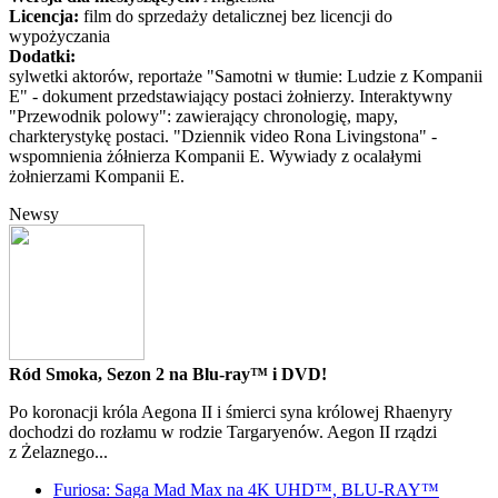
Licencja:
film do sprzedaży detalicznej bez licencji do
wypożyczania
Dodatki:
sylwetki aktorów, reportaże "Samotni w tłumie: Ludzie z Kompanii
E" - dokument przedstawiający postaci żołnierzy. Interaktywny
"Przewodnik polowy": zawierający chronologię, mapy,
charkterystykę postaci. "Dziennik video Rona Livingstona" -
wspomnienia żółnierza Kompanii E. Wywiady z ocalałymi
żołnierzami Kompanii E.
Newsy
Ród Smoka, Sezon 2 na Blu-ray™ i DVD!
Po koronacji króla Aegona II i śmierci syna królowej Rhaenyry
dochodzi do rozłamu w rodzie Targaryenów. Aegon II rządzi
z Żelaznego...
Furiosa: Saga Mad Max na 4K UHD™, BLU-RAY™