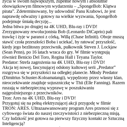
życia w swoim największym, zupełnie nowym i absolutnie
obowiązkowym filmowym wydarzeniu – „SpongeBob: Klątwa
pirata”. Zdeterminowany, by udowodnić Panu Krabowi, że jest
naprawdę odważny i gotowy na wielkie wyzwania, SpongeBob
podejmuje śmiałą decyzję...
Jedna bitwa po drugiej na 4K UHD, Blu-ray i DVD!
Zrezygnowany rewolucjonista Bob (Leonardo DiCaprio) pali
trawkę i żyje w paranoi z córką, Willą (Chase Infiniti). Oboje muszą
stawić czoła przeszłości Boba i uciekać, by ratować przyszłość,
kiedy jego bezlitosny przeciwnik, pułkownik Steven J. Lockjaw
(Sean Penn), po 16 latach wraca do gry. W filmie występują
również Benicio Del Toro, Regina Hall i Teyana Taylor.
Predator: Strefa zagrożenia na 4K UHD, Blu-ray i DVD!
Akcja tej nowej, fascynującej odsłony kultowej serii „Predator”
rozgrywa się w przyszłości na odległej planecie. Młody Predator
(Dimitrius Schuster-Koloamatangi), wypędzony przez własny klan,
nieoczekiwanie znajduje sojuszniczkę w Thii (Elle Fanning). Razem
ruszają w niebezpieczną wyprawę w poszukiwaniu
najgroźniejszego z przeciwników.
Tron: Ares na 4K UHD, Blu-ray i DVD!
Przygotuj się na pełną elektryzującej akcji przygodę w filmie
TRON: ARES. Ultrazaawansowany program Ares przenosi się z
cyfrowego świata do naszej rzeczywistości z niebezpieczną misją.
Czy ludzkość jest gotowa na pierwszy fizyczny kontakt ze Sztuczną
Inteligencją?