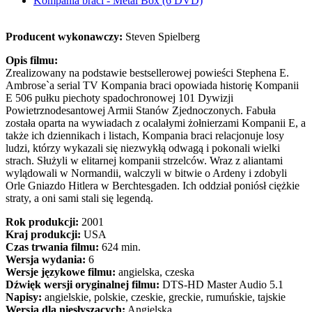
Kompania braci - Metal Box (6 DVD)
Producent wykonawczy:
Steven Spielberg
Opis filmu:
Zrealizowany na podstawie bestsellerowej powieści Stephena E.
Ambrose`a serial TV Kompania braci opowiada historię Kompanii
E 506 pułku piechoty spadochronowej 101 Dywizji
Powietrznodesantowej Armii Stanów Zjednoczonych. Fabuła
została oparta na wywiadach z ocalałymi żołnierzami Kompanii E, a
także ich dziennikach i listach, Kompania braci relacjonuje losy
ludzi, którzy wykazali się niezwykłą odwagą i pokonali wielki
strach. Służyli w elitarnej kompanii strzelców. Wraz z aliantami
wylądowali w Normandii, walczyli w bitwie o Ardeny i zdobyli
Orle Gniazdo Hitlera w Berchtesgaden. Ich oddział poniósł ciężkie
straty, a oni sami stali się legendą.
Rok produkcji:
2001
Kraj produkcji:
USA
Czas trwania filmu:
624 min.
Wersja wydania:
6
Wersje językowe filmu:
angielska, czeska
Dźwięk wersji oryginalnej filmu:
DTS-HD Master Audio 5.1
Napisy:
angielskie, polskie, czeskie, greckie, rumuńskie, tajskie
Wersja dla niesłyszących:
Angielska