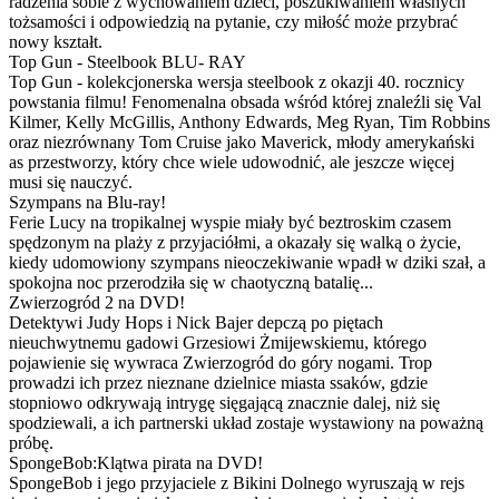
radzenia sobie z wychowaniem dzieci, poszukiwaniem własnych
tożsamości i odpowiedzią na pytanie, czy miłość może przybrać
nowy kształt.
Top Gun - Steelbook BLU- RAY
Top Gun - kolekcjonerska wersja steelbook z okazji 40. rocznicy
powstania filmu! Fenomenalna obsada wśród której znaleźli się Val
Kilmer, Kelly McGillis, Anthony Edwards, Meg Ryan, Tim Robbins
oraz niezrównany Tom Cruise jako Maverick, młody amerykański
as przestworzy, który chce wiele udowodnić, ale jeszcze więcej
musi się nauczyć.
Szympans na Blu-ray!
Ferie Lucy na tropikalnej wyspie miały być beztroskim czasem
spędzonym na plaży z przyjaciółmi, a okazały się walką o życie,
kiedy udomowiony szympans nieoczekiwanie wpadł w dziki szał, a
spokojna noc przerodziła się w chaotyczną batalię...
Zwierzogród 2 na DVD!
Detektywi Judy Hops i Nick Bajer depczą po piętach
nieuchwytnemu gadowi Grzesiowi Żmijewskiemu, którego
pojawienie się wywraca Zwierzogród do góry nogami. Trop
prowadzi ich przez nieznane dzielnice miasta ssaków, gdzie
stopniowo odkrywają intrygę sięgającą znacznie dalej, niż się
spodziewali, a ich partnerski układ zostaje wystawiony na poważną
próbę.
SpongeBob:Klątwa pirata na DVD!
SpongeBob i jego przyjaciele z Bikini Dolnego wyruszają w rejs