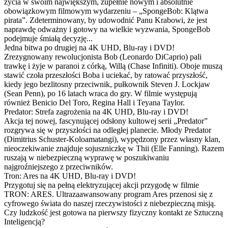
życia w swoim największym, zupełnie nowym i absolutnie
obowiązkowym filmowym wydarzeniu – „SpongeBob: Klątwa
pirata”. Zdeterminowany, by udowodnić Panu Krabowi, że jest
naprawdę odważny i gotowy na wielkie wyzwania, SpongeBob
podejmuje śmiałą decyzję...
Jedna bitwa po drugiej na 4K UHD, Blu-ray i DVD!
Zrezygnowany rewolucjonista Bob (Leonardo DiCaprio) pali
trawkę i żyje w paranoi z córką, Willą (Chase Infiniti). Oboje muszą
stawić czoła przeszłości Boba i uciekać, by ratować przyszłość,
kiedy jego bezlitosny przeciwnik, pułkownik Steven J. Lockjaw
(Sean Penn), po 16 latach wraca do gry. W filmie występują
również Benicio Del Toro, Regina Hall i Teyana Taylor.
Predator: Strefa zagrożenia na 4K UHD, Blu-ray i DVD!
Akcja tej nowej, fascynującej odsłony kultowej serii „Predator”
rozgrywa się w przyszłości na odległej planecie. Młody Predator
(Dimitrius Schuster-Koloamatangi), wypędzony przez własny klan,
nieoczekiwanie znajduje sojuszniczkę w Thii (Elle Fanning). Razem
ruszają w niebezpieczną wyprawę w poszukiwaniu
najgroźniejszego z przeciwników.
Tron: Ares na 4K UHD, Blu-ray i DVD!
Przygotuj się na pełną elektryzującej akcji przygodę w filmie
TRON: ARES. Ultrazaawansowany program Ares przenosi się z
cyfrowego świata do naszej rzeczywistości z niebezpieczną misją.
Czy ludzkość jest gotowa na pierwszy fizyczny kontakt ze Sztuczną
Inteligencją?