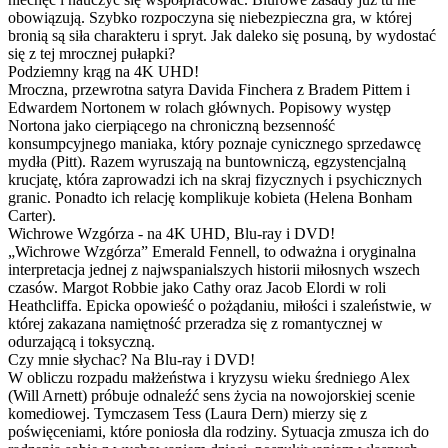
obowiązują. Szybko rozpoczyna się niebezpieczna gra, w której
bronią są siła charakteru i spryt. Jak daleko się posuną, by wydostać
się z tej mrocznej pułapki?
Podziemny krąg na 4K UHD!
Mroczna, przewrotna satyra Davida Finchera z Bradem Pittem i
Edwardem Nortonem w rolach głównych. Popisowy występ
Nortona jako cierpiącego na chroniczną bezsenność
konsumpcyjnego maniaka, który poznaje cynicznego sprzedawcę
mydła (Pitt). Razem wyruszają na buntowniczą, egzystencjalną
krucjatę, która zaprowadzi ich na skraj fizycznych i psychicznych
granic. Ponadto ich relację komplikuje kobieta (Helena Bonham
Carter).
Wichrowe Wzgórza - na 4K UHD, Blu-ray i DVD!
„Wichrowe Wzgórza” Emerald Fennell, to odważna i oryginalna
interpretacja jednej z najwspanialszych historii miłosnych wszech
czasów. Margot Robbie jako Cathy oraz Jacob Elordi w roli
Heathcliffa. Epicka opowieść o pożądaniu, miłości i szaleństwie, w
której zakazana namiętność przeradza się z romantycznej w
odurzającą i toksyczną.
Czy mnie słychac? Na Blu-ray i DVD!
W obliczu rozpadu małżeństwa i kryzysu wieku średniego Alex
(Will Arnett) próbuje odnaleźć sens życia na nowojorskiej scenie
komediowej. Tymczasem Tess (Laura Dern) mierzy się z
poświęceniami, które poniosła dla rodziny. Sytuacja zmusza ich do