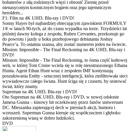
bohaterów z siłą rodzinnych więzi i obronić Ziemię przed
nienasyconym kosmicznym bogiem oraz jego tajemniczym
heroldem...
F1: Film na 4K UHD, Blu-ray i DVD!
Sonny Hayes był najbardziej obiecującym zjawiskiem FORMUŁY
1® w latach 90-tych, aż do czasu wypadku na torze. Trzydzieści lat
później dawny kolega z zespołu, Ruben Cervantes, przekonuje go
do powrotu i jazdy u boku przebojowego debiutanta Joshuy
Pearce’a. To ostatnia szansa, aby zostać numerem jeden na świecie.
Mission: Impossible - The Final Reckoning na 4K UHD, Blu-ray i
DVD!
Mission: Impossible - The Final Reckoning, to ósma część kultowej
serii, w której Tom Cruise wciela się w rolę nieustraszonego Ethana
Hunta. Agent Ethan Hunt wraz z zespołem IMF kontynuują
poszukiwania Entity - sztucznej inteligencji, która zinfiltrowała sieci
wywiadowcze całego świata. Hunt ściga się z czasem, by uratować
świat, który znamy.
Superman na 4K UHD, Blu-ray i DVD!
Oto Superman na 4K UHD, Blu-ray i DVD, w nowej odsłonie
Jamesa Gunna – kinowy hit oczekiwany przez fanów uniwersum
DC. Mieszanka zapierającej dech w piersiach akcji, humoru i
wzruszeń. Superman Gunna kieruje się współczuciem i głęboko
zakorzenioną wiarą w dobro ludzkości.
DVD