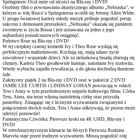
Springsteen: Ocal mnie od nicości na Blu-ray i DVD!
Osobisty film o powstawaniu akustycznego albumu „Nebraska”, w
którym w rolę Bruce’a Springsteena wcielił się Jeremy Allen White.
U progu światowej kariery młody muzyk próbuje pogodzić presję
sukcesu z demonami przeszłości. „Nebraska” okazała się punktem
zwrotnym w życiu Bossa i jest uznawana za jedno z jego
najbardziej ponadczasowych osiągnięć.
Państwo Rose na Blu-ray i DVD!
W tej cierpkiej czarnej komedii Ivy i Theo Rose wydają się
perfekcyjnym małżeństwem. Kochają się, mają udane życie
zawodowe i wspaniałe dzieci. Ale za sielankową fasadą zbierają się
chmury. Kariera Theo gwałtownie hamuje, natomiast Ivy rozkwita.
Wtedy wybucha zajadła rywalizacja, a do głosu dochodzą tłumione
żale.
Zakręcony piątek 2 na Blu-ray i DVD oraz w pakiecie 2 DVD
JAMIE LEE CURTIS i LINDSAY LOHAN powracają w rolach
Tess i Anny w tym prześmiesznym sequelu kultowego filmu. Córka
Tess, Anna, ma teraz własną nastoletnią córkę oraz przyszłą
pasierbicę. Zmagając się z licznymi wyzwaniami związanymi z
połączeniem dwóch rodzin, Tess i Anna odkrywają, że piorun może
uderzyć ponownie!
Fantastyczna Czwórka: Pierwsze kroki na 4K UHD, Blu-ray i
DVD!
W retrofuturystycznym klimacie lat 60-tych Pierwsza Rodzina
Marvela staje przed trudnym wyzwaniem. Muszą pogodzić rolę