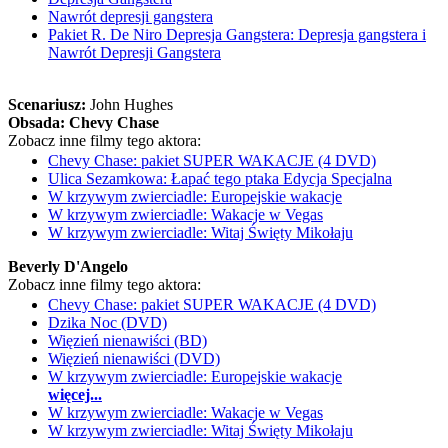
Nawrót depresji gangstera
Pakiet R. De Niro Depresja Gangstera: Depresja gangstera i
Nawrót Depresji Gangstera
Scenariusz:
John Hughes
Obsada:
Chevy Chase
Zobacz inne filmy tego aktora:
Chevy Chase: pakiet SUPER WAKACJE (4 DVD)
Ulica Sezamkowa: Łapać tego ptaka Edycja Specjalna
W krzywym zwierciadle: Europejskie wakacje
W krzywym zwierciadle: Wakacje w Vegas
W krzywym zwierciadle: Witaj Święty Mikołaju
Beverly D'Angelo
Zobacz inne filmy tego aktora:
Chevy Chase: pakiet SUPER WAKACJE (4 DVD)
Dzika Noc (DVD)
Więzień nienawiści (BD)
Więzień nienawiści (DVD)
W krzywym zwierciadle: Europejskie wakacje
więcej...
W krzywym zwierciadle: Wakacje w Vegas
W krzywym zwierciadle: Witaj Święty Mikołaju