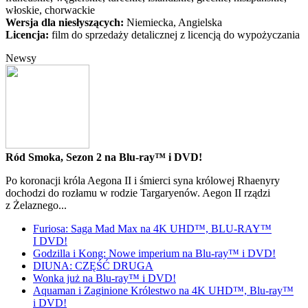
włoskie, chorwackie
Wersja dla niesłyszących:
Niemiecka, Angielska
Licencja:
film do sprzedaży detalicznej z licencją do wypożyczania
Newsy
Ród Smoka, Sezon 2 na Blu-ray™ i DVD!
Po koronacji króla Aegona II i śmierci syna królowej Rhaenyry
dochodzi do rozłamu w rodzie Targaryenów. Aegon II rządzi
z Żelaznego...
Furiosa: Saga Mad Max na 4K UHD™, BLU-RAY™
I DVD!
Godzilla i Kong: Nowe imperium na Blu-ray™ i DVD!
DIUNA: CZĘŚĆ DRUGA
Wonka już na Blu-ray™ i DVD!
Aquaman i Zaginione Królestwo na 4K UHD™, Blu-ray™
i DVD!