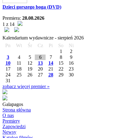
Dzieci gorszego boga (DVD)
Premiera:
28.08.2026
1 z 14
Kalendarium wydawnicze -
sierpień
2026
Pn
Wt
Śr
Cz
Pi
So
Ni
1
2
3
4
5
6
7
8
9
10
11
12
13
14
15
16
17
18
19
20
21
22
23
24
25
26
27
28
29
30
31
zobacz więcej premier »
Galapagos
Strona główna
O nas
Premiery
Zapowiedzi
Newsy
Katalog filmów