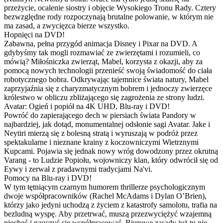
przeżycie, ocalenie siostry i objęcie Wysokiego Tronu Rady. Cztery
bezwzględne rody rozpoczynają brutalne polowanie, w którym nie
ma zasad, a zwycięzca bierze wszystko.
Hopnięci na DVD!
Zabawna, pełna przygód animacja Disney i Pixar na DVD. A
gdybyśmy tak mogli rozmawiać ze zwierzętami i rozumieli, co
mówią? Miłośniczka zwierząt, Mabel, korzysta z okazji, aby za
pomocą nowych technologii przenieść swoją świadomość do ciała
robotycznego bobra. Odkrywając tajemnice świata natury, Mabel
zaprzyjaźnia się z charyzmatycznym bobrem i jednoczy zwierzęce
królestwo w obliczu zbliżającego się zagrożenia ze strony ludzi.
Avatar: Ogień i popiół na 4K UHD, Blu-ray i DVD!
Powróć do zapierającego dech w piersiach świata Pandory w
najbardziej, jak dotąd, monumentalnej odsłonie sagi Avatar. Jake i
Neytiri mierzą się z bolesną stratą i wyruszają w podróż przez
spektakularne i nieznane krainy z koczowniczymi Wietrznymi
Kupcami. Pojawia się jednak nowy wróg dowodzony przez okrutną
Varang - to Ludzie Popiołu, wojowniczy klan, który odwrócił się od
Eywy i zerwał z pradawnymi tradycjami Na'vi.
Pomocy na Blu-ray i DVD!
W tym tętniącym czarnym humorem thrillerze psychologicznym
dwoje współpracowników (Rachel McAdams i Dylan O’Brien),
którzy jako jedyni uchodzą z życiem z katastrofy samolotu, trafia na
bezludną wyspę. Aby przetrwać, muszą przezwyciężyć wzajemną
niechęć i nauczyć się współpracować. Biurowe zasady już tu nie