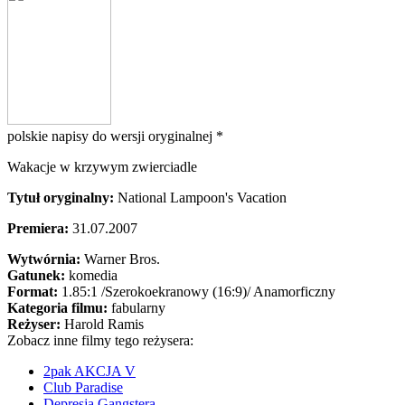
polskie napisy do wersji oryginalnej *
Wakacje w krzywym zwierciadle
Tytuł oryginalny:
National Lampoon's Vacation
Premiera:
31.07.2007
Wytwórnia:
Warner Bros.
Gatunek:
komedia
Format:
1.85:1
/Szerokoekranowy (16:9)/
Anamorficzny
Kategoria filmu:
fabularny
Reżyser:
Harold Ramis
Zobacz inne filmy tego reżysera:
2pak AKCJA V
Club Paradise
Depresja Gangstera