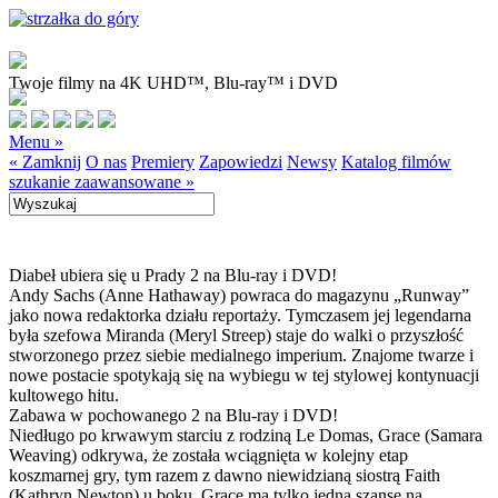
Twoje filmy na 4K UHD™, Blu-ray™ i DVD
Menu »
« Zamknij
O nas
Premiery
Zapowiedzi
Newsy
Katalog filmów
szukanie zaawansowane »
Diabeł ubiera się u Prady 2 na Blu-ray i DVD!
Andy Sachs (Anne Hathaway) powraca do magazynu „Runway”
jako nowa redaktorka działu reportaży. Tymczasem jej legendarna
była szefowa Miranda (Meryl Streep) staje do walki o przyszłość
stworzonego przez siebie medialnego imperium. Znajome twarze i
nowe postacie spotykają się na wybiegu w tej stylowej kontynuacji
kultowego hitu.
Zabawa w pochowanego 2 na Blu-ray i DVD!
Niedługo po krwawym starciu z rodziną Le Domas, Grace (Samara
Weaving) odkrywa, że została wciągnięta w kolejny etap
koszmarnej gry, tym razem z dawno niewidzianą siostrą Faith
(Kathryn Newton) u boku. Grace ma tylko jedną szansę na