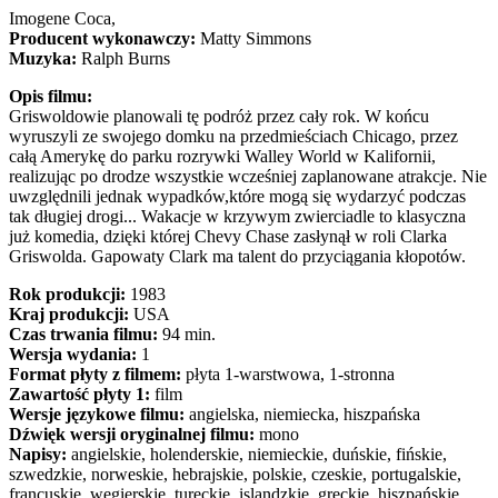
Imogene Coca,
Producent wykonawczy:
Matty Simmons
Muzyka:
Ralph Burns
Opis filmu:
Griswoldowie planowali tę podróż przez cały rok. W końcu
wyruszyli ze swojego domku na przedmieściach Chicago, przez
całą Amerykę do parku rozrywki Walley World w Kalifornii,
realizując po drodze wszystkie wcześniej zaplanowane atrakcje. Nie
uwzględnili jednak wypadków,które mogą się wydarzyć podczas
tak długiej drogi... Wakacje w krzywym zwierciadle to klasyczna
już komedia, dzięki której Chevy Chase zasłynął w roli Clarka
Griswolda. Gapowaty Clark ma talent do przyciągania kłopotów.
Rok produkcji:
1983
Kraj produkcji:
USA
Czas trwania filmu:
94 min.
Wersja wydania:
1
Format płyty z filmem:
płyta 1-warstwowa, 1-stronna
Zawartość płyty 1:
film
Wersje językowe filmu:
angielska, niemiecka, hiszpańska
Dźwięk wersji oryginalnej filmu:
mono
Napisy:
angielskie, holenderskie, niemieckie, duńskie, fińskie,
szwedzkie, norweskie, hebrajskie, polskie, czeskie, portugalskie,
francuskie, węgierskie, tureckie, islandzkie, greckie, hiszpańskie,