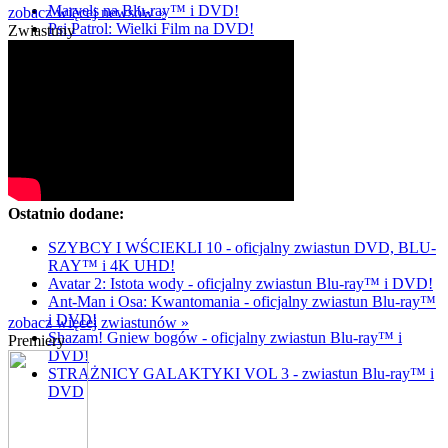
Marvels na Blu-ray™ i DVD!
zobacz więcej newsów »
Psi Patrol: Wielki Film na DVD!
Zwiastuny
Ostatnio dodane:
SZYBCY I WŚCIEKLI 10 - oficjalny zwiastun DVD, BLU-
RAY™ i 4K UHD!
Avatar 2: Istota wody - oficjalny zwiastun Blu-ray™ i DVD!
Ant-Man i Osa: Kwantomania - oficjalny zwiastun Blu-ray™
i DVD!
zobacz więcej zwiastunów »
Shazam! Gniew bogów - oficjalny zwiastun Blu-ray™ i
Premiery
DVD!
STRAŻNICY GALAKTYKI VOL 3 - zwiastun Blu-ray™ i
DVD